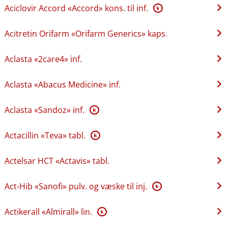
Aciclovir Accord «Accord» kons. til inf.
K
Acitretin Orifarm «Orifarm Generics» kaps.
Aclasta «2care4» inf.
Aclasta «Abacus Medicine» inf.
Aclasta «Sandoz» inf.
K
Actacillin «Teva» tabl.
K
Actelsar HCT «Actavis» tabl.
Act-Hib «Sanofi» pulv. og væske til inj.
K
Actikerall «Almirall» lin.
K