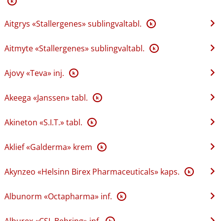
K
Aitgrys «Stallergenes» sublingvaltabl.
K
Aitmyte «Stallergenes» sublingvaltabl.
K
Ajovy «Teva» inj.
K
Akeega «Janssen» tabl.
K
Akineton «S.I.T.» tabl.
K
Aklief «Galderma» krem
K
Akynzeo «Helsinn Birex Pharmaceuticals» kaps.
K
Albunorm «Octapharma» inf.
K
Alburex «CSL Behring» inf.
K