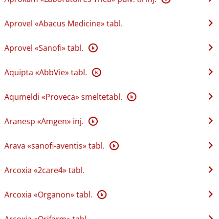
Aprovel «Abacus Medicine» tabl.
Aprovel «Sanofi» tabl.
K
Aquipta «AbbVie» tabl.
K
Aqumeldi «Proveca» smeltetabl.
K
Aranesp «Amgen» inj.
K
Arava «sanofi-aventis» tabl.
K
Arcoxia «2care4» tabl.
Arcoxia «Organon» tabl.
K
Arcoxia «Orifarm» tabl.