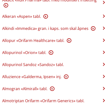
K
Alkeran «Aspen» tabl.
K
Alkindi «Immedica» gran. i kaps. som skal åpnes
K
Allopur «Orifarm Healthcare» tabl.
K
Allopurinol «Orion» tabl.
K
Allopurinol Sandoz «Sandoz» tabl.
Alluzience «Galderma, Ipsen» inj.
K
Almogran «Almirall» tabl.
K
Almotriptan Orifarm «Orifarm Generics» tabl.