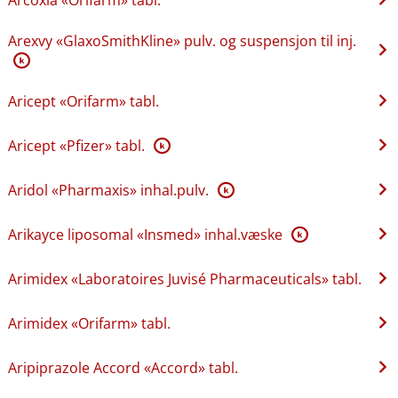
Arexvy «GlaxoSmithKline» pulv. og suspensjon til inj.
K
Aricept «Orifarm» tabl.
Aricept «Pfizer» tabl.
K
Aridol «Pharmaxis» inhal.pulv.
K
Arikayce liposomal «Insmed» inhal.væske
K
Arimidex «Laboratoires Juvisé Pharmaceuticals» tabl.
Arimidex «Orifarm» tabl.
Aripiprazole Accord «Accord» tabl.