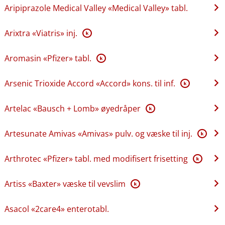
Aripiprazole Medical Valley «Medical Valley» tabl.
Arixtra «Viatris» inj.
K
Aromasin «Pfizer» tabl.
K
Arsenic Trioxide Accord «Accord» kons. til inf.
K
Artelac «Bausch + Lomb» øyedråper
K
Artesunate Amivas «Amivas» pulv. og væske til inj.
K
Arthrotec «Pfizer» tabl. med modifisert frisetting
K
Artiss «Baxter» væske til vevslim
K
Asacol «2care4» enterotabl.