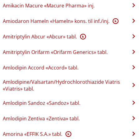
Amikacin Macure «Macure Pharma» inj.
Amiodaron Hameln «Hameln» kons. til inf.​/​inj.
K
Amitriptylin Abcur «Abcur» tabl.
K
Amitriptylin Orifarm «Orifarm Generics» tabl.
Amlodipin Accord «Accord» tabl.
Amlodipine​/​Valsartan​/​Hydrochlorothiazide Viatris
«Viatris» tabl.
Amlodipin Sandoz «Sandoz» tabl.
Amlodipin Zentiva «Zentiva» tabl.
Amorina «EFFIK S.A.» tabl.
K