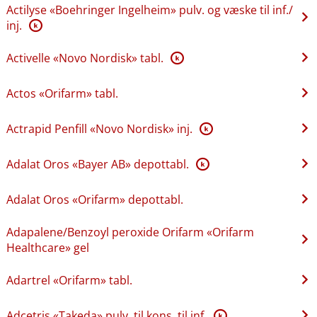
Actilyse «Boehringer Ingelheim» pulv. og væske til inf.​/​
inj.
K
Activelle «Novo Nordisk» tabl.
K
Actos «Orifarm» tabl.
Actrapid Penfill «Novo Nordisk» inj.
K
Adalat Oros «Bayer AB» depottabl.
K
Adalat Oros «Orifarm» depottabl.
Adapalene​/​Benzoyl peroxide Orifarm «Orifarm
Healthcare» gel
Adartrel «Orifarm» tabl.
Adcetris «Takeda» pulv. til kons. til inf.
K