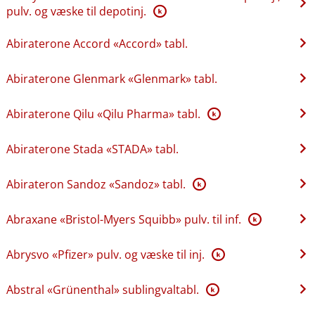
pulv. og væske til depotinj.
K
Abiraterone Accord «Accord» tabl.
Abiraterone Glenmark «Glenmark» tabl.
Abiraterone Qilu «Qilu Pharma» tabl.
K
Abiraterone Stada «STADA» tabl.
Abirateron Sandoz «Sandoz» tabl.
K
Abraxane «Bristol-Myers Squibb» pulv. til inf.
K
Abrysvo «Pfizer» pulv. og væske til inj.
K
Abstral «Grünenthal» sublingvaltabl.
K