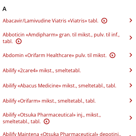
A
Abacavir​/​Lamivudine Viatris «Viatris» tabl.
K
Abboticin «Amdipharm» gran. til mikst., pulv. til inf.,
tabl.
K
Abdomin «Orifarm Healthcare» pulv. til mikst.
K
Abilify «2care4» mikst., smeltetabl.
Abilify «Abacus Medicine» mikst., smeltetabl., tabl.
Abilify «Orifarm» mikst., smeltetabl., tabl.
Abilify «Otsuka Pharmaceutical» inj., mikst.,
smeltetabl., tabl.
K
Abilify Maintena «Otsuka Pharmaceutical» depotinj.,