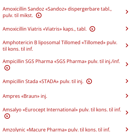
Amoxicillin Sandoz «Sandoz» dispergerbare tabl.,
pulv. til mikst.
K
Amoxicillin Viatris «Viatris» kaps., tabl.
K
Amphotericin B liposomal Tillomed «Tillomed» pulv.
til kons. til inf.
Ampicillin SGS Pharma «SGS Pharma» pulv. til inj.​/​inf.
K
Ampicillin Stada «STADA» pulv. til inj.
K
Ampres «Braun» inj.
Amsalyo «Eurocept International» pulv. til kons. til inf.
K
Amzolynic «Macure Pharma» pulv. til kons. til inf.