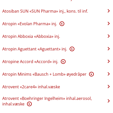
Atosiban SUN «SUN Pharma» inj., kons. til inf.
Atropin «Evolan Pharma» inj.
K
Atropin Abboxia «Abboxia» inj.
Atropin Aguettant «Aguettant» inj.
K
Atropine Accord «Accord» inj.
K
Atropin Minims «Bausch + Lomb» øyedråper
K
Atrovent «2care4» inhal.væske
Atrovent «Boehringer Ingelheim» inhal.aerosol,
inhal.væske
K