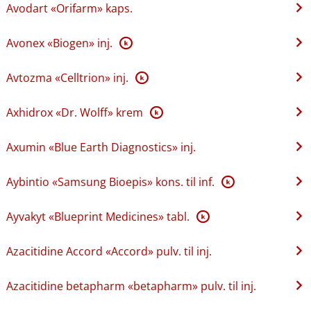
Avodart «Orifarm» kaps.
Avonex «Biogen» inj.
K
Avtozma «Celltrion» inj.
K
Axhidrox «Dr. Wolff» krem
K
Axumin «Blue Earth Diagnostics» inj.
Aybintio «Samsung Bioepis» kons. til inf.
K
Ayvakyt «Blueprint Medicines» tabl.
K
Azacitidine Accord «Accord» pulv. til inj.
Azacitidine betapharm «betapharm» pulv. til inj.