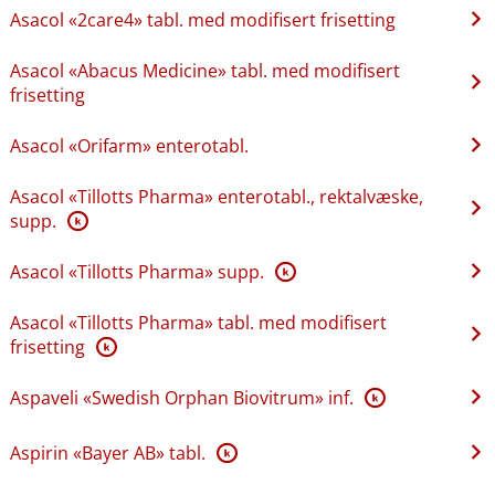
Asacol «2care4» tabl. med modifisert frisetting
Asacol «Abacus Medicine» tabl. med modifisert
frisetting
Asacol «Orifarm» enterotabl.
Asacol «Tillotts Pharma» enterotabl., rektalvæske,
supp.
K
Asacol «Tillotts Pharma» supp.
K
Asacol «Tillotts Pharma» tabl. med modifisert
frisetting
K
Aspaveli «Swedish Orphan Biovitrum» inf.
K
Aspirin «Bayer AB» tabl.
K