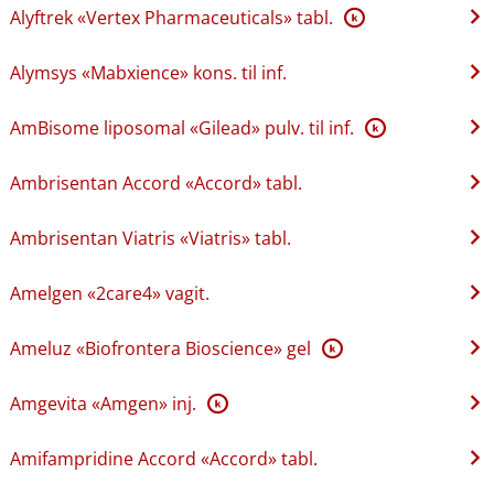
Alyftrek «Vertex Pharmaceuticals» tabl.
K
Alymsys «Mabxience» kons. til inf.
AmBisome liposomal «Gilead» pulv. til inf.
K
Ambrisentan Accord «Accord» tabl.
Ambrisentan Viatris «Viatris» tabl.
Amelgen «2care4» vagit.
Ameluz «Biofrontera Bioscience» gel
K
Amgevita «Amgen» inj.
K
Amifampridine Accord «Accord» tabl.