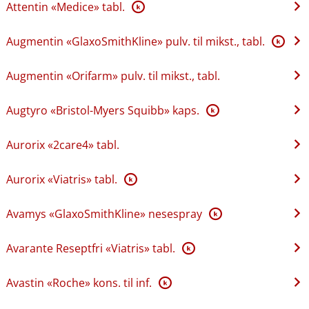
Attentin «Medice» tabl.
K
Augmentin «GlaxoSmithKline» pulv. til mikst., tabl.
K
Augmentin «Orifarm» pulv. til mikst., tabl.
Augtyro «Bristol-Myers Squibb» kaps.
K
Aurorix «2care4» tabl.
Aurorix «Viatris» tabl.
K
Avamys «GlaxoSmithKline» nesespray
K
Avarante Reseptfri «Viatris» tabl.
K
Avastin «Roche» kons. til inf.
K