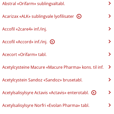
Abstral «Orifarm» sublingvaltabl.
Acarizax «ALK» sublingvale lyofilisater
K
Accofil «2care4» inf.​/​inj.
Accofil «Accord» inf.​/​inj.
K
Acecort «Orifarm» tabl.
Acetylcysteine Macure «Macure Pharma» kons. til inf.
Acetylcystein Sandoz «Sandoz» brusetabl.
Acetylsalisylsyre Actavis «Actavis» enterotabl.
K
Acetylsalisylsyre Norfri «Evolan Pharma» tabl.