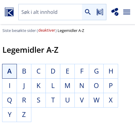
deaktiver
Siste besøkte sider (
)
Legemidler A-Z
Legemidler A-Z
A
B
C
D
E
F
G
H
I
J
K
L
M
N
O
P
Q
R
S
T
U
V
W
X
Y
Z