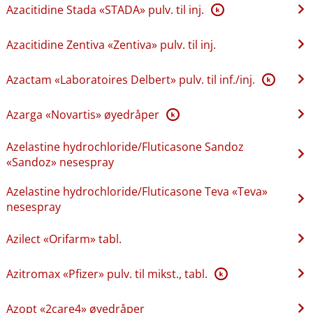
Azacitidine Stada «STADA» pulv. til inj.
K
Azacitidine Zentiva «Zentiva» pulv. til inj.
Azactam «Laboratoires Delbert» pulv. til inf.​/​inj.
K
Azarga «Novartis» øyedråper
K
Azelastine hydrochloride​/​Fluticasone Sandoz
«Sandoz» nesespray
Azelastine hydrochloride​/​Fluticasone Teva «Teva»
nesespray
Azilect «Orifarm» tabl.
Azitromax «Pfizer» pulv. til mikst., tabl.
K
Azopt «2care4» øyedråper