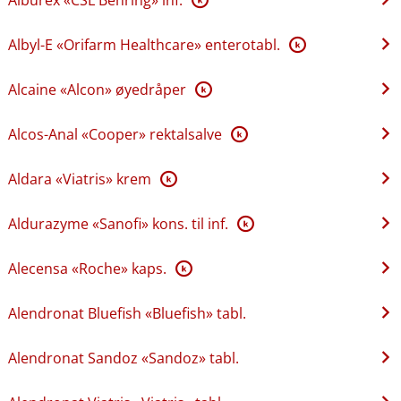
Albyl-E «Orifarm Healthcare» enterotabl.
K
Alcaine «Alcon» øyedråper
K
Alcos-Anal «Cooper» rektalsalve
K
Aldara «Viatris» krem
K
Aldurazyme «Sanofi» kons. til inf.
K
Alecensa «Roche» kaps.
K
Alendronat Bluefish «Bluefish» tabl.
Alendronat Sandoz «Sandoz» tabl.