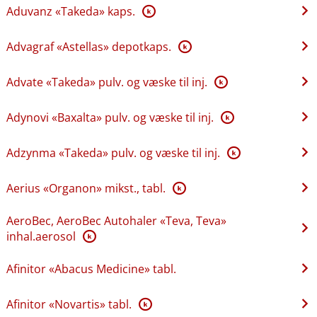
Aduvanz «Takeda» kaps.
K
Advagraf «Astellas» depotkaps.
K
Advate «Takeda» pulv. og væske til inj.
K
Adynovi «Baxalta» pulv. og væske til inj.
K
Adzynma «Takeda» pulv. og væske til inj.
K
Aerius «Organon» mikst., tabl.
K
AeroBec, AeroBec Autohaler «Teva, Teva»
inhal.aerosol
K
Afinitor «Abacus Medicine» tabl.
Afinitor «Novartis» tabl.
K