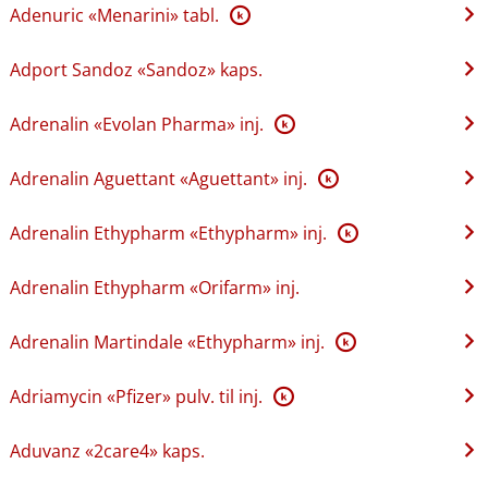
Adenuric «Menarini» tabl.
K
Adport Sandoz «Sandoz» kaps.
Adrenalin «Evolan Pharma» inj.
K
Adrenalin Aguettant «Aguettant» inj.
K
Adrenalin Ethypharm «Ethypharm» inj.
K
Adrenalin Ethypharm «Orifarm» inj.
Adrenalin Martindale «Ethypharm» inj.
K
Adriamycin «Pfizer» pulv. til inj.
K
Aduvanz «2care4» kaps.