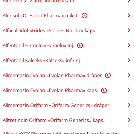
Alendronat Viatris «Viatris» tabl.
Alensol «Oresund Pharma» mikst.
K
Alfacalcidol Strides «Strides Nordic» kaps.
Alfentanil Hameln «Hameln» inj.
K
Alfentanil Kalceks «Kalceks» inf.​/​inj.
Alimemazin Evolan «Evolan Pharma» dråper
K
Alimemazin Evolan «Evolan Pharma» kaps.
K
Alimemazin Orifarm «Orifarm Generics» dråper
Alitretinoin Orifarm «Orifarm Generics» kaps.
Alkacit «XGX Pharma» tabl. med modifisert frisetting