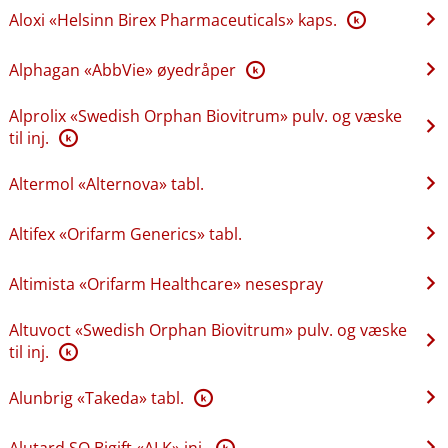
Aloxi «Helsinn Birex Pharmaceuticals» kaps.
K
Alphagan «AbbVie» øyedråper
K
Alprolix «Swedish Orphan Biovitrum» pulv. og væske
til inj.
K
Altermol «Alternova» tabl.
Altifex «Orifarm Generics» tabl.
Altimista «Orifarm Healthcare» nesespray
Altuvoct «Swedish Orphan Biovitrum» pulv. og væske
til inj.
K
Alunbrig «Takeda» tabl.
K
Alutard SQ Bigift «ALK» inj.
K