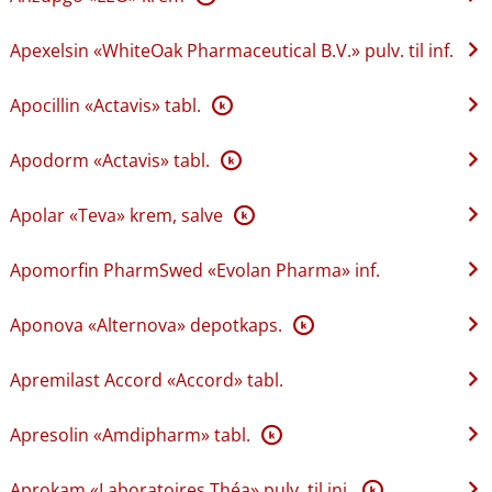
Apexelsin «WhiteOak Pharmaceutical B.V.» pulv. til inf.
Apocillin «Actavis» tabl.
K
Apodorm «Actavis» tabl.
K
Apolar «Teva» krem, salve
K
Apomorfin PharmSwed «Evolan Pharma» inf.
Aponova «Alternova» depotkaps.
K
Apremilast Accord «Accord» tabl.
Apresolin «Amdipharm» tabl.
K
Aprokam «Laboratoires Théa» pulv. til inj.
K