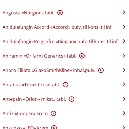
Angusta «Norgine» tabl.
K
Anidulafungin Accord «Accord» pulv. til kons. til inf.
Anidulafungin Reig Jofre «Bioglan» pulv. til kons. til inf.
Aniramin «Orifarm Generics» tabl.
K
Anoro Ellipta «GlaxoSmithKline» inhal.pulv.
K
Antabus «Teva» brusetabl.
K
Antepsin «Orion» mikst., tabl.
K
Antix «Cooper» krem
K
Anzupgo «LEO» krem
K