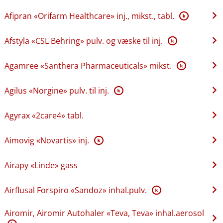
Afipran «Orifarm Healthcare» inj., mikst., tabl.
K
Afstyla «CSL Behring» pulv. og væske til inj.
K
Agamree «Santhera Pharmaceuticals» mikst.
K
Agilus «Norgine» pulv. til inj.
K
Agyrax «2care4» tabl.
Aimovig «Novartis» inj.
K
Airapy «Linde» gass
Airflusal Forspiro «Sandoz» inhal.pulv.
K
Airomir, Airomir Autohaler «Teva, Teva» inhal.aerosol