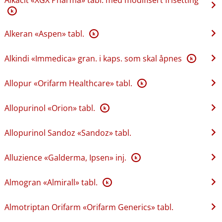
K
Alkeran «Aspen» tabl.
K
Alkindi «Immedica» gran. i kaps. som skal åpnes
K
Allopur «Orifarm Healthcare» tabl.
K
Allopurinol «Orion» tabl.
K
Allopurinol Sandoz «Sandoz» tabl.
Alluzience «Galderma, Ipsen» inj.
K
Almogran «Almirall» tabl.
K
Almotriptan Orifarm «Orifarm Generics» tabl.