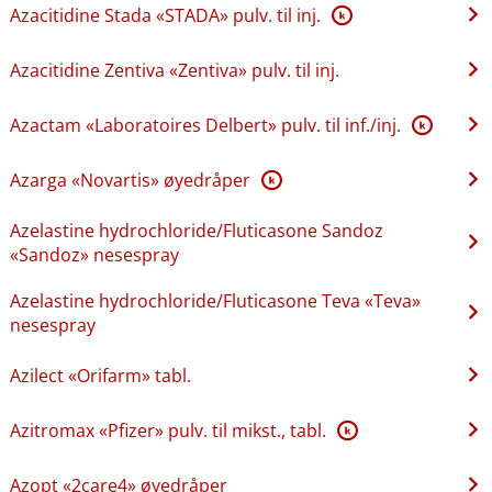
Azacitidine Stada «STADA» pulv. til inj.
K
Azacitidine Zentiva «Zentiva» pulv. til inj.
Azactam «Laboratoires Delbert» pulv. til inf.​/​inj.
K
Azarga «Novartis» øyedråper
K
Azelastine hydrochloride​/​Fluticasone Sandoz
«Sandoz» nesespray
Azelastine hydrochloride​/​Fluticasone Teva «Teva»
nesespray
Azilect «Orifarm» tabl.
Azitromax «Pfizer» pulv. til mikst., tabl.
K
Azopt «2care4» øyedråper