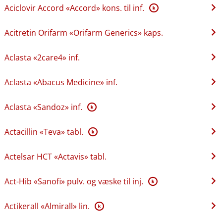
Aciclovir Accord «Accord» kons. til inf.
K
Acitretin Orifarm «Orifarm Generics» kaps.
Aclasta «2care4» inf.
Aclasta «Abacus Medicine» inf.
Aclasta «Sandoz» inf.
K
Actacillin «Teva» tabl.
K
Actelsar HCT «Actavis» tabl.
Act-Hib «Sanofi» pulv. og væske til inj.
K
Actikerall «Almirall» lin.
K