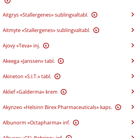
K
Aitgrys «Stallergenes» sublingvaltabl.
K
Aitmyte «Stallergenes» sublingvaltabl.
K
Ajovy «Teva» inj.
K
Akeega «Janssen» tabl.
K
Akineton «S.I.T.» tabl.
K
Aklief «Galderma» krem
K
Akynzeo «Helsinn Birex Pharmaceuticals» kaps.
K
Albunorm «Octapharma» inf.
K
Alburex «CSL Behring» inf.
K