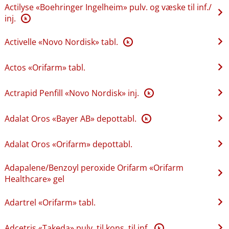
Actilyse «Boehringer Ingelheim» pulv. og væske til inf.​/​
inj.
K
Activelle «Novo Nordisk» tabl.
K
Actos «Orifarm» tabl.
Actrapid Penfill «Novo Nordisk» inj.
K
Adalat Oros «Bayer AB» depottabl.
K
Adalat Oros «Orifarm» depottabl.
Adapalene​/​Benzoyl peroxide Orifarm «Orifarm
Healthcare» gel
Adartrel «Orifarm» tabl.
Adcetris «Takeda» pulv. til kons. til inf.
K