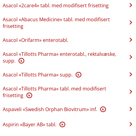
Asacol «2care4» tabl. med modifisert frisetting
Asacol «Abacus Medicine» tabl. med modifisert
frisetting
Asacol «Orifarm» enterotabl.
Asacol «Tillotts Pharma» enterotabl., rektalvæske,
supp.
K
Asacol «Tillotts Pharma» supp.
K
Asacol «Tillotts Pharma» tabl. med modifisert
frisetting
K
Aspaveli «Swedish Orphan Biovitrum» inf.
K
Aspirin «Bayer AB» tabl.
K