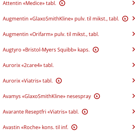
Attentin «Medice» tabl.
K
Augmentin «GlaxoSmithKline» pulv. til mikst., tabl.
K
Augmentin «Orifarm» pulv. til mikst., tabl.
Augtyro «Bristol-Myers Squibb» kaps.
K
Aurorix «2care4» tabl.
Aurorix «Viatris» tabl.
K
Avamys «GlaxoSmithKline» nesespray
K
Avarante Reseptfri «Viatris» tabl.
K
Avastin «Roche» kons. til inf.
K