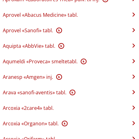
Aprovel «Abacus Medicine» tabl.
Aprovel «Sanofi» tabl.
K
Aquipta «AbbVie» tabl.
K
Aqumeldi «Proveca» smeltetabl.
K
Aranesp «Amgen» inj.
K
Arava «sanofi-aventis» tabl.
K
Arcoxia «2care4» tabl.
Arcoxia «Organon» tabl.
K
Arcoxia «Orifarm» tabl.