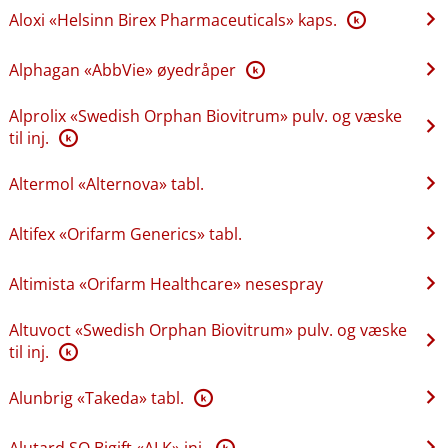
Aloxi «Helsinn Birex Pharmaceuticals» kaps.
K
Alphagan «AbbVie» øyedråper
K
Alprolix «Swedish Orphan Biovitrum» pulv. og væske
til inj.
K
Altermol «Alternova» tabl.
Altifex «Orifarm Generics» tabl.
Altimista «Orifarm Healthcare» nesespray
Altuvoct «Swedish Orphan Biovitrum» pulv. og væske
til inj.
K
Alunbrig «Takeda» tabl.
K
Alutard SQ Bigift «ALK» inj.
K