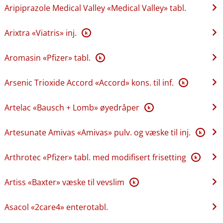
Aripiprazole Medical Valley «Medical Valley» tabl.
Arixtra «Viatris» inj.
K
Aromasin «Pfizer» tabl.
K
Arsenic Trioxide Accord «Accord» kons. til inf.
K
Artelac «Bausch + Lomb» øyedråper
K
Artesunate Amivas «Amivas» pulv. og væske til inj.
K
Arthrotec «Pfizer» tabl. med modifisert frisetting
K
Artiss «Baxter» væske til vevslim
K
Asacol «2care4» enterotabl.