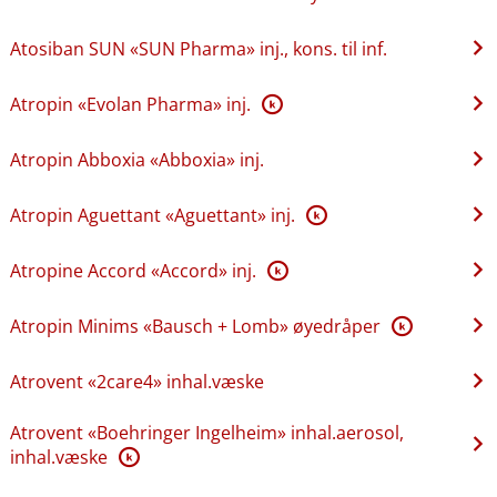
Atosiban SUN «SUN Pharma» inj., kons. til inf.
Atropin «Evolan Pharma» inj.
K
Atropin Abboxia «Abboxia» inj.
Atropin Aguettant «Aguettant» inj.
K
Atropine Accord «Accord» inj.
K
Atropin Minims «Bausch + Lomb» øyedråper
K
Atrovent «2care4» inhal.væske
Atrovent «Boehringer Ingelheim» inhal.aerosol,
inhal.væske
K