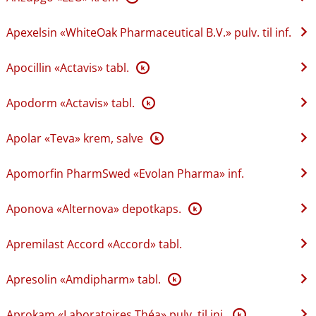
Apexelsin «WhiteOak Pharmaceutical B.V.» pulv. til inf.
Apocillin «Actavis» tabl.
K
Apodorm «Actavis» tabl.
K
Apolar «Teva» krem, salve
K
Apomorfin PharmSwed «Evolan Pharma» inf.
Aponova «Alternova» depotkaps.
K
Apremilast Accord «Accord» tabl.
Apresolin «Amdipharm» tabl.
K
Aprokam «Laboratoires Théa» pulv. til inj.
K