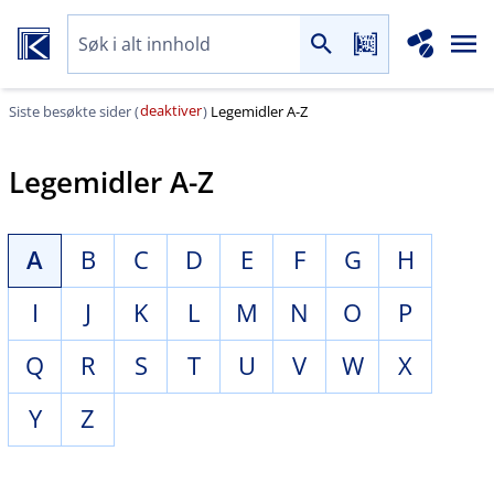
deaktiver
Siste besøkte sider (
)
Legemidler A-Z
Legemidler A-Z
A
B
C
D
E
F
G
H
I
J
K
L
M
N
O
P
Q
R
S
T
U
V
W
X
Y
Z