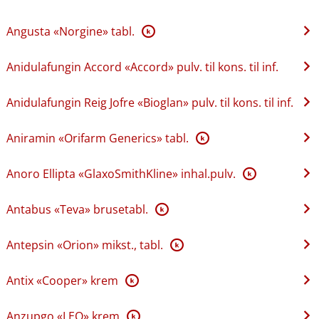
Angusta «Norgine» tabl.
K
Anidulafungin Accord «Accord» pulv. til kons. til inf.
Anidulafungin Reig Jofre «Bioglan» pulv. til kons. til inf.
Aniramin «Orifarm Generics» tabl.
K
Anoro Ellipta «GlaxoSmithKline» inhal.pulv.
K
Antabus «Teva» brusetabl.
K
Antepsin «Orion» mikst., tabl.
K
Antix «Cooper» krem
K
Anzupgo «LEO» krem
K