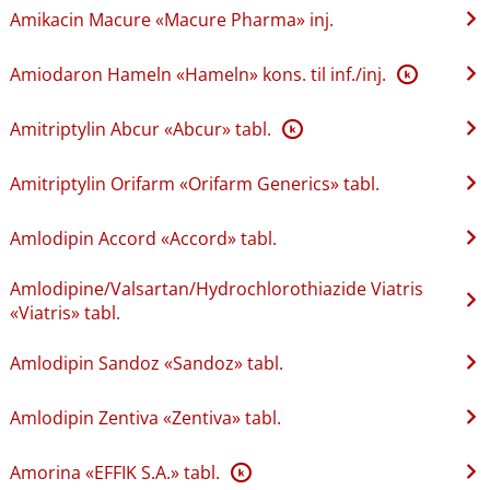
Amikacin Macure «Macure Pharma» inj.
Amiodaron Hameln «Hameln» kons. til inf.​/​inj.
K
Amitriptylin Abcur «Abcur» tabl.
K
Amitriptylin Orifarm «Orifarm Generics» tabl.
Amlodipin Accord «Accord» tabl.
Amlodipine​/​Valsartan​/​Hydrochlorothiazide Viatris
«Viatris» tabl.
Amlodipin Sandoz «Sandoz» tabl.
Amlodipin Zentiva «Zentiva» tabl.
Amorina «EFFIK S.A.» tabl.
K