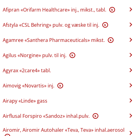
Afipran «Orifarm Healthcare» inj., mikst., tabl.
K
Afstyla «CSL Behring» pulv. og væske til inj.
K
Agamree «Santhera Pharmaceuticals» mikst.
K
Agilus «Norgine» pulv. til inj.
K
Agyrax «2care4» tabl.
Aimovig «Novartis» inj.
K
Airapy «Linde» gass
Airflusal Forspiro «Sandoz» inhal.pulv.
K
Airomir, Airomir Autohaler «Teva, Teva» inhal.aerosol