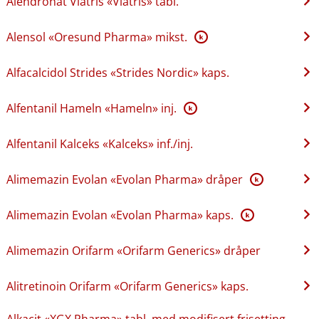
Alendronat Viatris «Viatris» tabl.
Alensol «Oresund Pharma» mikst.
K
Alfacalcidol Strides «Strides Nordic» kaps.
Alfentanil Hameln «Hameln» inj.
K
Alfentanil Kalceks «Kalceks» inf.​/​inj.
Alimemazin Evolan «Evolan Pharma» dråper
K
Alimemazin Evolan «Evolan Pharma» kaps.
K
Alimemazin Orifarm «Orifarm Generics» dråper
Alitretinoin Orifarm «Orifarm Generics» kaps.
Alkacit «XGX Pharma» tabl. med modifisert frisetting