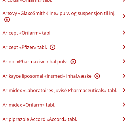
Arexvy «GlaxoSmithKline» pulv. og suspensjon til inj.
K
Aricept «Orifarm» tabl.
Aricept «Pfizer» tabl.
K
Aridol «Pharmaxis» inhal.pulv.
K
Arikayce liposomal «Insmed» inhal.væske
K
Arimidex «Laboratoires Juvisé Pharmaceuticals» tabl.
Arimidex «Orifarm» tabl.
Aripiprazole Accord «Accord» tabl.