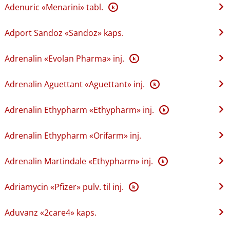
Adenuric «Menarini» tabl.
K
Adport Sandoz «Sandoz» kaps.
Adrenalin «Evolan Pharma» inj.
K
Adrenalin Aguettant «Aguettant» inj.
K
Adrenalin Ethypharm «Ethypharm» inj.
K
Adrenalin Ethypharm «Orifarm» inj.
Adrenalin Martindale «Ethypharm» inj.
K
Adriamycin «Pfizer» pulv. til inj.
K
Aduvanz «2care4» kaps.