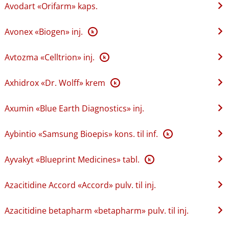
Avodart «Orifarm» kaps.
Avonex «Biogen» inj.
K
Avtozma «Celltrion» inj.
K
Axhidrox «Dr. Wolff» krem
K
Axumin «Blue Earth Diagnostics» inj.
Aybintio «Samsung Bioepis» kons. til inf.
K
Ayvakyt «Blueprint Medicines» tabl.
K
Azacitidine Accord «Accord» pulv. til inj.
Azacitidine betapharm «betapharm» pulv. til inj.