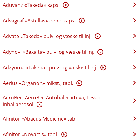
Aduvanz «Takeda» kaps.
K
Advagraf «Astellas» depotkaps.
K
Advate «Takeda» pulv. og væske til inj.
K
Adynovi «Baxalta» pulv. og væske til inj.
K
Adzynma «Takeda» pulv. og væske til inj.
K
Aerius «Organon» mikst., tabl.
K
AeroBec, AeroBec Autohaler «Teva, Teva»
inhal.aerosol
K
Afinitor «Abacus Medicine» tabl.
Afinitor «Novartis» tabl.
K