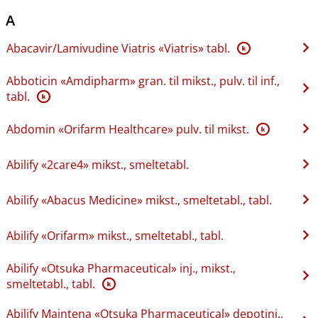
A
Abacavir​/​Lamivudine Viatris «Viatris» tabl.
K
Abboticin «Amdipharm» gran. til mikst., pulv. til inf.,
tabl.
K
Abdomin «Orifarm Healthcare» pulv. til mikst.
K
Abilify «2care4» mikst., smeltetabl.
Abilify «Abacus Medicine» mikst., smeltetabl., tabl.
Abilify «Orifarm» mikst., smeltetabl., tabl.
Abilify «Otsuka Pharmaceutical» inj., mikst.,
smeltetabl., tabl.
K
Abilify Maintena «Otsuka Pharmaceutical» depotinj.,