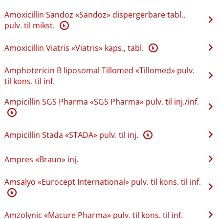
Amoxicillin Sandoz «Sandoz» dispergerbare tabl.,
pulv. til mikst.
K
Amoxicillin Viatris «Viatris» kaps., tabl.
K
Amphotericin B liposomal Tillomed «Tillomed» pulv.
til kons. til inf.
Ampicillin SGS Pharma «SGS Pharma» pulv. til inj.​/​inf.
K
Ampicillin Stada «STADA» pulv. til inj.
K
Ampres «Braun» inj.
Amsalyo «Eurocept International» pulv. til kons. til inf.
K
Amzolynic «Macure Pharma» pulv. til kons. til inf.