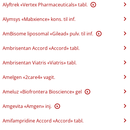
Alyftrek «Vertex Pharmaceuticals» tabl.
K
Alymsys «Mabxience» kons. til inf.
AmBisome liposomal «Gilead» pulv. til inf.
K
Ambrisentan Accord «Accord» tabl.
Ambrisentan Viatris «Viatris» tabl.
Amelgen «2care4» vagit.
Ameluz «Biofrontera Bioscience» gel
K
Amgevita «Amgen» inj.
K
Amifampridine Accord «Accord» tabl.