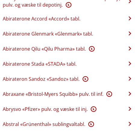
pulv. og væske til depotinj.
K
Abiraterone Accord «Accord» tabl.
Abiraterone Glenmark «Glenmark» tabl.
Abiraterone Qilu «Qilu Pharma» tabl.
K
Abiraterone Stada «STADA» tabl.
Abirateron Sandoz «Sandoz» tabl.
K
Abraxane «Bristol-Myers Squibb» pulv. til inf.
K
Abrysvo «Pfizer» pulv. og væske til inj.
K
Abstral «Grünenthal» sublingvaltabl.
K