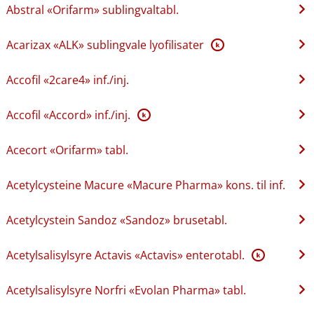
Abstral «Orifarm» sublingvaltabl.
Acarizax «ALK» sublingvale lyofilisater
K
Accofil «2care4» inf.​/​inj.
Accofil «Accord» inf.​/​inj.
K
Acecort «Orifarm» tabl.
Acetylcysteine Macure «Macure Pharma» kons. til inf.
Acetylcystein Sandoz «Sandoz» brusetabl.
Acetylsalisylsyre Actavis «Actavis» enterotabl.
K
Acetylsalisylsyre Norfri «Evolan Pharma» tabl.