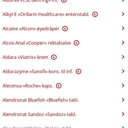
Albyl-E «Orifarm Healthcare» enterotabl.
K
Alcaine «Alcon» øyedråper
K
Alcos-Anal «Cooper» rektalsalve
K
Aldara «Viatris» krem
K
Aldurazyme «Sanofi» kons. til inf.
K
Alecensa «Roche» kaps.
K
Alendronat Bluefish «Bluefish» tabl.
Alendronat Sandoz «Sandoz» tabl.