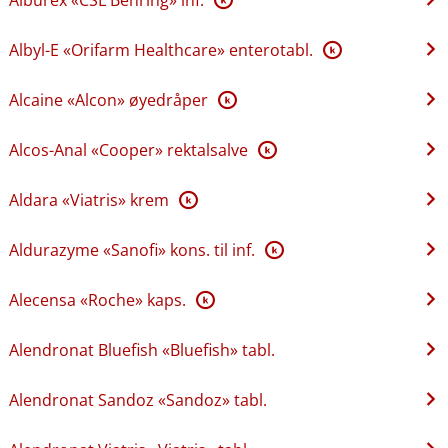
Albyl-E «Orifarm Healthcare» enterotabl.
K
Alcaine «Alcon» øyedråper
K
Alcos-Anal «Cooper» rektalsalve
K
Aldara «Viatris» krem
K
Aldurazyme «Sanofi» kons. til inf.
K
Alecensa «Roche» kaps.
K
Alendronat Bluefish «Bluefish» tabl.
Alendronat Sandoz «Sandoz» tabl.