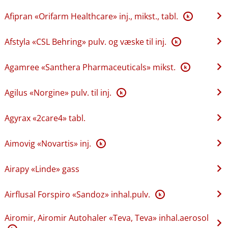
Afipran «Orifarm Healthcare» inj., mikst., tabl.
K
Afstyla «CSL Behring» pulv. og væske til inj.
K
Agamree «Santhera Pharmaceuticals» mikst.
K
Agilus «Norgine» pulv. til inj.
K
Agyrax «2care4» tabl.
Aimovig «Novartis» inj.
K
Airapy «Linde» gass
Airflusal Forspiro «Sandoz» inhal.pulv.
K
Airomir, Airomir Autohaler «Teva, Teva» inhal.aerosol