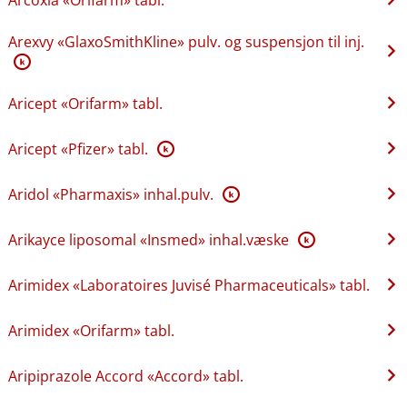
Arexvy «GlaxoSmithKline» pulv. og suspensjon til inj.
K
Aricept «Orifarm» tabl.
Aricept «Pfizer» tabl.
K
Aridol «Pharmaxis» inhal.pulv.
K
Arikayce liposomal «Insmed» inhal.væske
K
Arimidex «Laboratoires Juvisé Pharmaceuticals» tabl.
Arimidex «Orifarm» tabl.
Aripiprazole Accord «Accord» tabl.