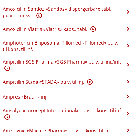
Amoxicillin Sandoz «Sandoz» dispergerbare tabl.,
pulv. til mikst.
K
Amoxicillin Viatris «Viatris» kaps., tabl.
K
Amphotericin B liposomal Tillomed «Tillomed» pulv.
til kons. til inf.
Ampicillin SGS Pharma «SGS Pharma» pulv. til inj.​/​inf.
K
Ampicillin Stada «STADA» pulv. til inj.
K
Ampres «Braun» inj.
Amsalyo «Eurocept International» pulv. til kons. til inf.
K
Amzolynic «Macure Pharma» pulv. til kons. til inf.