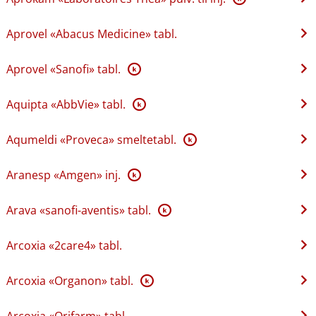
Aprovel «Abacus Medicine» tabl.
Aprovel «Sanofi» tabl.
K
Aquipta «AbbVie» tabl.
K
Aqumeldi «Proveca» smeltetabl.
K
Aranesp «Amgen» inj.
K
Arava «sanofi-aventis» tabl.
K
Arcoxia «2care4» tabl.
Arcoxia «Organon» tabl.
K
Arcoxia «Orifarm» tabl.