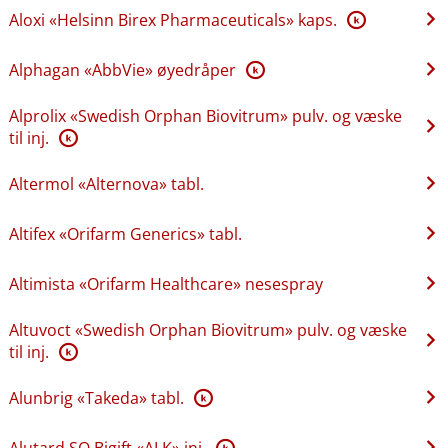
Aloxi «Helsinn Birex Pharmaceuticals» kaps.
K
Alphagan «AbbVie» øyedråper
K
Alprolix «Swedish Orphan Biovitrum» pulv. og væske
til inj.
K
Altermol «Alternova» tabl.
Altifex «Orifarm Generics» tabl.
Altimista «Orifarm Healthcare» nesespray
Altuvoct «Swedish Orphan Biovitrum» pulv. og væske
til inj.
K
Alunbrig «Takeda» tabl.
K
Alutard SQ Bigift «ALK» inj.
K