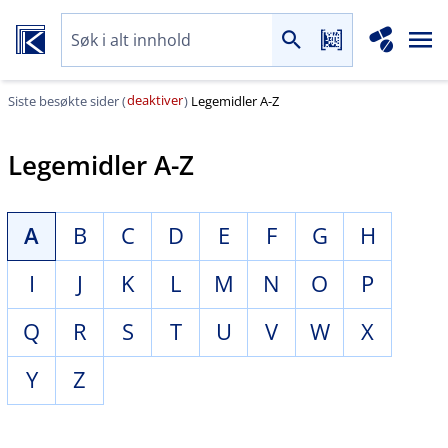
deaktiver
Siste besøkte sider (
)
Legemidler A-Z
Legemidler A-Z
A
B
C
D
E
F
G
H
I
J
K
L
M
N
O
P
Q
R
S
T
U
V
W
X
Y
Z