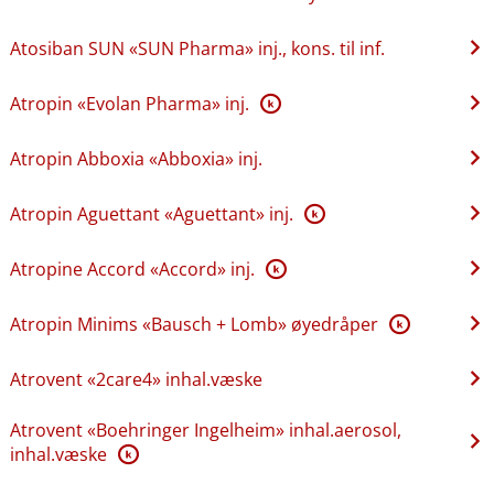
Atosiban SUN «SUN Pharma» inj., kons. til inf.
Atropin «Evolan Pharma» inj.
K
Atropin Abboxia «Abboxia» inj.
Atropin Aguettant «Aguettant» inj.
K
Atropine Accord «Accord» inj.
K
Atropin Minims «Bausch + Lomb» øyedråper
K
Atrovent «2care4» inhal.væske
Atrovent «Boehringer Ingelheim» inhal.aerosol,
inhal.væske
K