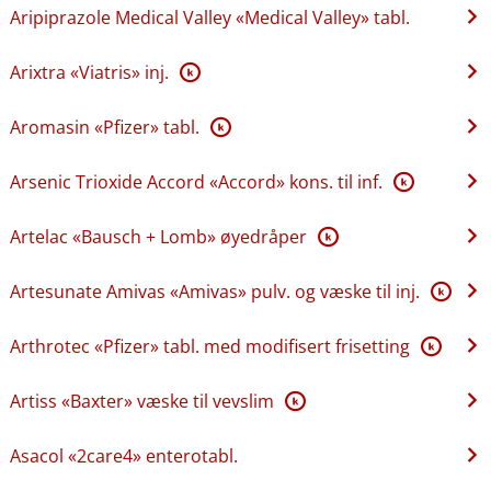
Aripiprazole Medical Valley «Medical Valley» tabl.
Arixtra «Viatris» inj.
K
Aromasin «Pfizer» tabl.
K
Arsenic Trioxide Accord «Accord» kons. til inf.
K
Artelac «Bausch + Lomb» øyedråper
K
Artesunate Amivas «Amivas» pulv. og væske til inj.
K
Arthrotec «Pfizer» tabl. med modifisert frisetting
K
Artiss «Baxter» væske til vevslim
K
Asacol «2care4» enterotabl.