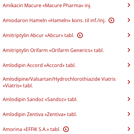
Amikacin Macure «Macure Pharma» inj.
Amiodaron Hameln «Hameln» kons. til inf.​/​inj.
K
Amitriptylin Abcur «Abcur» tabl.
K
Amitriptylin Orifarm «Orifarm Generics» tabl.
Amlodipin Accord «Accord» tabl.
Amlodipine​/​Valsartan​/​Hydrochlorothiazide Viatris
«Viatris» tabl.
Amlodipin Sandoz «Sandoz» tabl.
Amlodipin Zentiva «Zentiva» tabl.
Amorina «EFFIK S.A.» tabl.
K