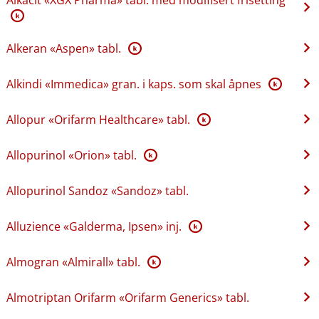
K
Alkeran «Aspen» tabl.
K
Alkindi «Immedica» gran. i kaps. som skal åpnes
K
Allopur «Orifarm Healthcare» tabl.
K
Allopurinol «Orion» tabl.
K
Allopurinol Sandoz «Sandoz» tabl.
Alluzience «Galderma, Ipsen» inj.
K
Almogran «Almirall» tabl.
K
Almotriptan Orifarm «Orifarm Generics» tabl.