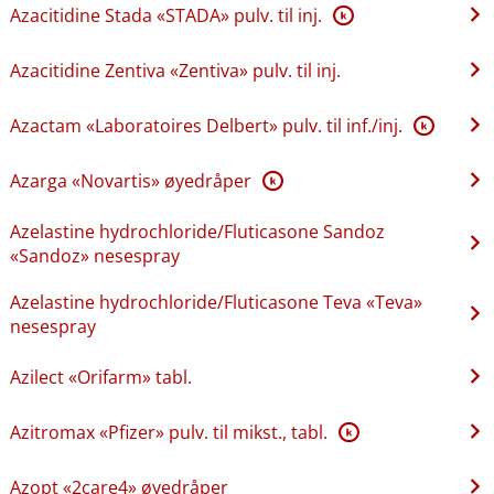
Azacitidine Stada «STADA» pulv. til inj.
K
Azacitidine Zentiva «Zentiva» pulv. til inj.
Azactam «Laboratoires Delbert» pulv. til inf.​/​inj.
K
Azarga «Novartis» øyedråper
K
Azelastine hydrochloride​/​Fluticasone Sandoz
«Sandoz» nesespray
Azelastine hydrochloride​/​Fluticasone Teva «Teva»
nesespray
Azilect «Orifarm» tabl.
Azitromax «Pfizer» pulv. til mikst., tabl.
K
Azopt «2care4» øyedråper