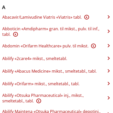
A
Abacavir​/​Lamivudine Viatris «Viatris» tabl.
K
Abboticin «Amdipharm» gran. til mikst., pulv. til inf.,
tabl.
K
Abdomin «Orifarm Healthcare» pulv. til mikst.
K
Abilify «2care4» mikst., smeltetabl.
Abilify «Abacus Medicine» mikst., smeltetabl., tabl.
Abilify «Orifarm» mikst., smeltetabl., tabl.
Abilify «Otsuka Pharmaceutical» inj., mikst.,
smeltetabl., tabl.
K
Abilify Maintena «Otsuka Pharmaceutical» depotinj.,