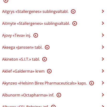
K
Aitgrys «Stallergenes» sublingvaltabl.
K
Aitmyte «Stallergenes» sublingvaltabl.
K
Ajovy «Teva» inj.
K
Akeega «Janssen» tabl.
K
Akineton «S.I.T.» tabl.
K
Aklief «Galderma» krem
K
Akynzeo «Helsinn Birex Pharmaceuticals» kaps.
K
Albunorm «Octapharma» inf.
K
Alburex «CSL Behring» inf.
K