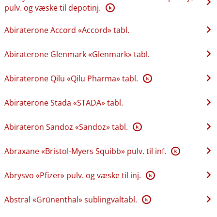
pulv. og væske til depotinj.
K
Abiraterone Accord «Accord» tabl.
Abiraterone Glenmark «Glenmark» tabl.
Abiraterone Qilu «Qilu Pharma» tabl.
K
Abiraterone Stada «STADA» tabl.
Abirateron Sandoz «Sandoz» tabl.
K
Abraxane «Bristol-Myers Squibb» pulv. til inf.
K
Abrysvo «Pfizer» pulv. og væske til inj.
K
Abstral «Grünenthal» sublingvaltabl.
K