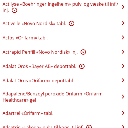
Actilyse «Boehringer Ingelheim» pulv. og væske til inf.​/​
inj.
K
Activelle «Novo Nordisk» tabl.
K
Actos «Orifarm» tabl.
Actrapid Penfill «Novo Nordisk» inj.
K
Adalat Oros «Bayer AB» depottabl.
K
Adalat Oros «Orifarm» depottabl.
Adapalene​/​Benzoyl peroxide Orifarm «Orifarm
Healthcare» gel
Adartrel «Orifarm» tabl.
Adcetris «Takeda» pulv. til kons. til inf.
K