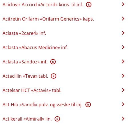
Aciclovir Accord «Accord» kons. til inf.
K
Acitretin Orifarm «Orifarm Generics» kaps.
Aclasta «2care4» inf.
Aclasta «Abacus Medicine» inf.
Aclasta «Sandoz» inf.
K
Actacillin «Teva» tabl.
K
Actelsar HCT «Actavis» tabl.
Act-Hib «Sanofi» pulv. og væske til inj.
K
Actikerall «Almirall» lin.
K