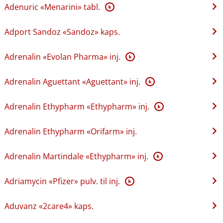
Adenuric «Menarini» tabl.
K
Adport Sandoz «Sandoz» kaps.
Adrenalin «Evolan Pharma» inj.
K
Adrenalin Aguettant «Aguettant» inj.
K
Adrenalin Ethypharm «Ethypharm» inj.
K
Adrenalin Ethypharm «Orifarm» inj.
Adrenalin Martindale «Ethypharm» inj.
K
Adriamycin «Pfizer» pulv. til inj.
K
Aduvanz «2care4» kaps.