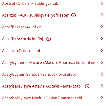
Abstral «Orifarm» sublingvaltabl.
Acarizax «ALK» sublingvale lyofilisater
K
Accofil «2care4» inf.​/​inj.
Accofil «Accord» inf.​/​inj.
K
Acecort «Orifarm» tabl.
Acetylcysteine Macure «Macure Pharma» kons. til inf.
Acetylcystein Sandoz «Sandoz» brusetabl.
Acetylsalisylsyre Actavis «Actavis» enterotabl.
K
Acetylsalisylsyre Norfri «Evolan Pharma» tabl.