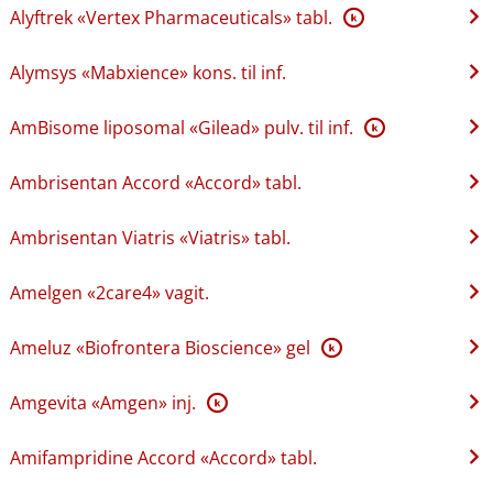
Alyftrek «Vertex Pharmaceuticals» tabl.
K
Alymsys «Mabxience» kons. til inf.
AmBisome liposomal «Gilead» pulv. til inf.
K
Ambrisentan Accord «Accord» tabl.
Ambrisentan Viatris «Viatris» tabl.
Amelgen «2care4» vagit.
Ameluz «Biofrontera Bioscience» gel
K
Amgevita «Amgen» inj.
K
Amifampridine Accord «Accord» tabl.