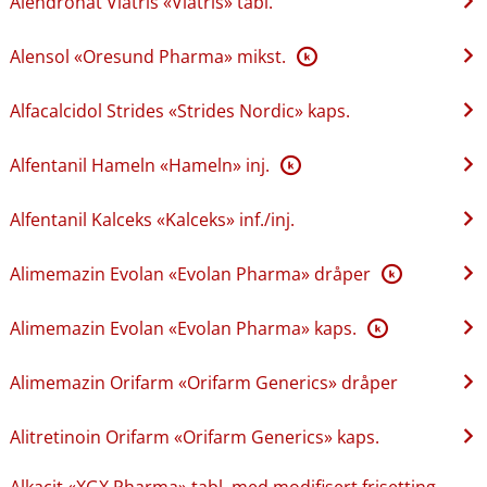
Alendronat Viatris «Viatris» tabl.
Alensol «Oresund Pharma» mikst.
K
Alfacalcidol Strides «Strides Nordic» kaps.
Alfentanil Hameln «Hameln» inj.
K
Alfentanil Kalceks «Kalceks» inf.​/​inj.
Alimemazin Evolan «Evolan Pharma» dråper
K
Alimemazin Evolan «Evolan Pharma» kaps.
K
Alimemazin Orifarm «Orifarm Generics» dråper
Alitretinoin Orifarm «Orifarm Generics» kaps.
Alkacit «XGX Pharma» tabl. med modifisert frisetting