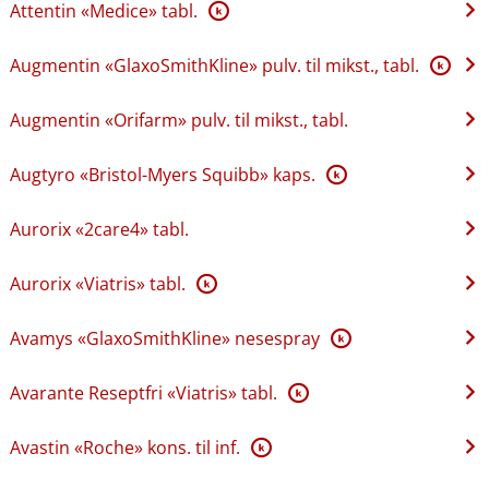
Attentin «Medice» tabl.
K
Augmentin «GlaxoSmithKline» pulv. til mikst., tabl.
K
Augmentin «Orifarm» pulv. til mikst., tabl.
Augtyro «Bristol-Myers Squibb» kaps.
K
Aurorix «2care4» tabl.
Aurorix «Viatris» tabl.
K
Avamys «GlaxoSmithKline» nesespray
K
Avarante Reseptfri «Viatris» tabl.
K
Avastin «Roche» kons. til inf.
K