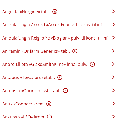
Angusta «Norgine» tabl.
K
Anidulafungin Accord «Accord» pulv. til kons. til inf.
Anidulafungin Reig Jofre «Bioglan» pulv. til kons. til inf.
Aniramin «Orifarm Generics» tabl.
K
Anoro Ellipta «GlaxoSmithKline» inhal.pulv.
K
Antabus «Teva» brusetabl.
K
Antepsin «Orion» mikst., tabl.
K
Antix «Cooper» krem
K
Anzupgo «LEO» krem
K