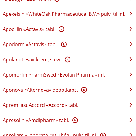
Apexelsin «WhiteOak Pharmaceutical B.V.» pulv. til inf.
Apocillin «Actavis» tabl.
K
Apodorm «Actavis» tabl.
K
Apolar «Teva» krem, salve
K
Apomorfin PharmSwed «Evolan Pharma» inf.
Aponova «Alternova» depotkaps.
K
Apremilast Accord «Accord» tabl.
Apresolin «Amdipharm» tabl.
K
Aprokam «Laboratoires Théa» pulv. til inj.
K