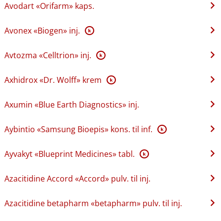
Avodart «Orifarm» kaps.
Avonex «Biogen» inj.
K
Avtozma «Celltrion» inj.
K
Axhidrox «Dr. Wolff» krem
K
Axumin «Blue Earth Diagnostics» inj.
Aybintio «Samsung Bioepis» kons. til inf.
K
Ayvakyt «Blueprint Medicines» tabl.
K
Azacitidine Accord «Accord» pulv. til inj.
Azacitidine betapharm «betapharm» pulv. til inj.