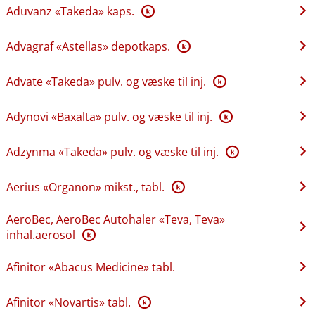
Aduvanz «Takeda» kaps.
K
Advagraf «Astellas» depotkaps.
K
Advate «Takeda» pulv. og væske til inj.
K
Adynovi «Baxalta» pulv. og væske til inj.
K
Adzynma «Takeda» pulv. og væske til inj.
K
Aerius «Organon» mikst., tabl.
K
AeroBec, AeroBec Autohaler «Teva, Teva»
inhal.aerosol
K
Afinitor «Abacus Medicine» tabl.
Afinitor «Novartis» tabl.
K