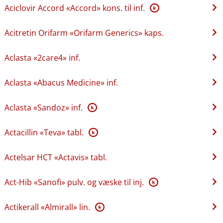
Aciclovir Accord «Accord» kons. til inf.
K
Acitretin Orifarm «Orifarm Generics» kaps.
Aclasta «2care4» inf.
Aclasta «Abacus Medicine» inf.
Aclasta «Sandoz» inf.
K
Actacillin «Teva» tabl.
K
Actelsar HCT «Actavis» tabl.
Act-Hib «Sanofi» pulv. og væske til inj.
K
Actikerall «Almirall» lin.
K