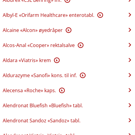
Albyl-E «Orifarm Healthcare» enterotabl.
K
Alcaine «Alcon» øyedråper
K
Alcos-Anal «Cooper» rektalsalve
K
Aldara «Viatris» krem
K
Aldurazyme «Sanofi» kons. til inf.
K
Alecensa «Roche» kaps.
K
Alendronat Bluefish «Bluefish» tabl.
Alendronat Sandoz «Sandoz» tabl.