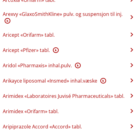
Arexvy «GlaxoSmithKline» pulv. og suspensjon til inj.
K
Aricept «Orifarm» tabl.
Aricept «Pfizer» tabl.
K
Aridol «Pharmaxis» inhal.pulv.
K
Arikayce liposomal «Insmed» inhal.væske
K
Arimidex «Laboratoires Juvisé Pharmaceuticals» tabl.
Arimidex «Orifarm» tabl.
Aripiprazole Accord «Accord» tabl.