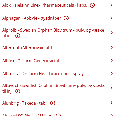
Aloxi «Helsinn Birex Pharmaceuticals» kaps.
K
Alphagan «AbbVie» øyedråper
K
Alprolix «Swedish Orphan Biovitrum» pulv. og væske
til inj.
K
Altermol «Alternova» tabl.
Altifex «Orifarm Generics» tabl.
Altimista «Orifarm Healthcare» nesespray
Altuvoct «Swedish Orphan Biovitrum» pulv. og væske
til inj.
K
Alunbrig «Takeda» tabl.
K
Alutard SQ Bigift «ALK» inj.
K