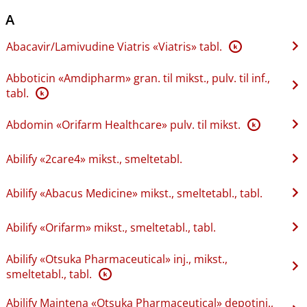
A
Abacavir​/​Lamivudine Viatris «Viatris» tabl.
K
Abboticin «Amdipharm» gran. til mikst., pulv. til inf.,
tabl.
K
Abdomin «Orifarm Healthcare» pulv. til mikst.
K
Abilify «2care4» mikst., smeltetabl.
Abilify «Abacus Medicine» mikst., smeltetabl., tabl.
Abilify «Orifarm» mikst., smeltetabl., tabl.
Abilify «Otsuka Pharmaceutical» inj., mikst.,
smeltetabl., tabl.
K
Abilify Maintena «Otsuka Pharmaceutical» depotinj.,