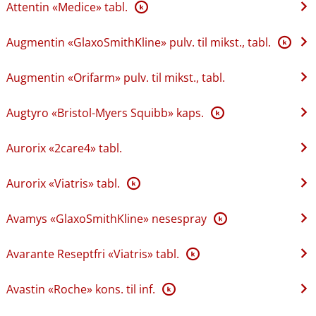
Attentin «Medice» tabl.
K
Augmentin «GlaxoSmithKline» pulv. til mikst., tabl.
K
Augmentin «Orifarm» pulv. til mikst., tabl.
Augtyro «Bristol-Myers Squibb» kaps.
K
Aurorix «2care4» tabl.
Aurorix «Viatris» tabl.
K
Avamys «GlaxoSmithKline» nesespray
K
Avarante Reseptfri «Viatris» tabl.
K
Avastin «Roche» kons. til inf.
K