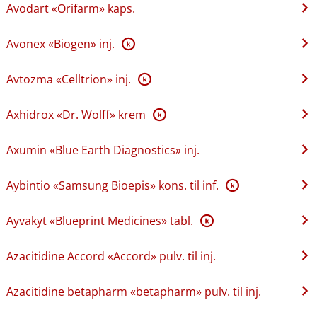
Avodart «Orifarm» kaps.
Avonex «Biogen» inj.
K
Avtozma «Celltrion» inj.
K
Axhidrox «Dr. Wolff» krem
K
Axumin «Blue Earth Diagnostics» inj.
Aybintio «Samsung Bioepis» kons. til inf.
K
Ayvakyt «Blueprint Medicines» tabl.
K
Azacitidine Accord «Accord» pulv. til inj.
Azacitidine betapharm «betapharm» pulv. til inj.