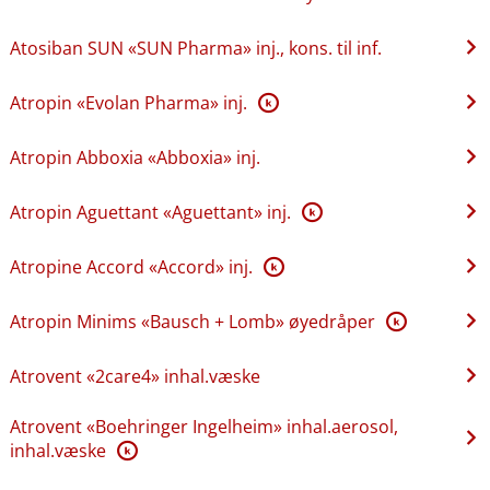
Atosiban SUN «SUN Pharma» inj., kons. til inf.
Atropin «Evolan Pharma» inj.
K
Atropin Abboxia «Abboxia» inj.
Atropin Aguettant «Aguettant» inj.
K
Atropine Accord «Accord» inj.
K
Atropin Minims «Bausch + Lomb» øyedråper
K
Atrovent «2care4» inhal.væske
Atrovent «Boehringer Ingelheim» inhal.aerosol,
inhal.væske
K