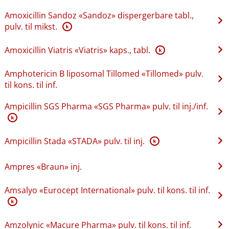
Amoxicillin Sandoz «Sandoz» dispergerbare tabl.,
pulv. til mikst.
K
Amoxicillin Viatris «Viatris» kaps., tabl.
K
Amphotericin B liposomal Tillomed «Tillomed» pulv.
til kons. til inf.
Ampicillin SGS Pharma «SGS Pharma» pulv. til inj.​/​inf.
K
Ampicillin Stada «STADA» pulv. til inj.
K
Ampres «Braun» inj.
Amsalyo «Eurocept International» pulv. til kons. til inf.
K
Amzolynic «Macure Pharma» pulv. til kons. til inf.