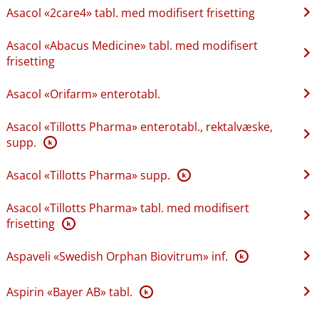
Asacol «2care4» tabl. med modifisert frisetting
Asacol «Abacus Medicine» tabl. med modifisert
frisetting
Asacol «Orifarm» enterotabl.
Asacol «Tillotts Pharma» enterotabl., rektalvæske,
supp.
K
Asacol «Tillotts Pharma» supp.
K
Asacol «Tillotts Pharma» tabl. med modifisert
frisetting
K
Aspaveli «Swedish Orphan Biovitrum» inf.
K
Aspirin «Bayer AB» tabl.
K