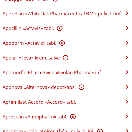
Apexelsin «WhiteOak Pharmaceutical B.V.» pulv. til inf.
Apocillin «Actavis» tabl.
K
Apodorm «Actavis» tabl.
K
Apolar «Teva» krem, salve
K
Apomorfin PharmSwed «Evolan Pharma» inf.
Aponova «Alternova» depotkaps.
K
Apremilast Accord «Accord» tabl.
Apresolin «Amdipharm» tabl.
K
Aprokam «Laboratoires Théa» pulv. til inj.
K