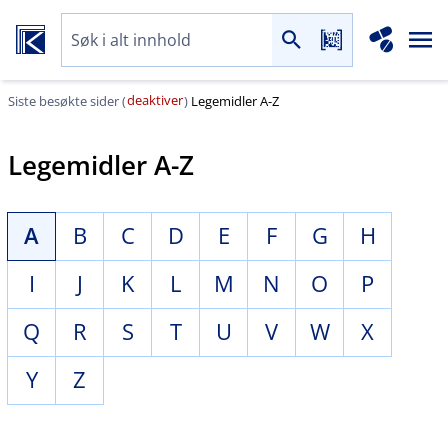
deaktiver
Siste besøkte sider (
)
Legemidler A-Z
Legemidler A-Z
A
B
C
D
E
F
G
H
I
J
K
L
M
N
O
P
Q
R
S
T
U
V
W
X
Y
Z