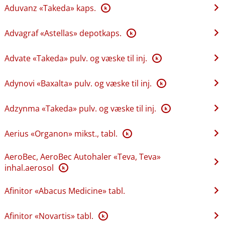
Aduvanz «Takeda» kaps.
K
Advagraf «Astellas» depotkaps.
K
Advate «Takeda» pulv. og væske til inj.
K
Adynovi «Baxalta» pulv. og væske til inj.
K
Adzynma «Takeda» pulv. og væske til inj.
K
Aerius «Organon» mikst., tabl.
K
AeroBec, AeroBec Autohaler «Teva, Teva»
inhal.aerosol
K
Afinitor «Abacus Medicine» tabl.
Afinitor «Novartis» tabl.
K