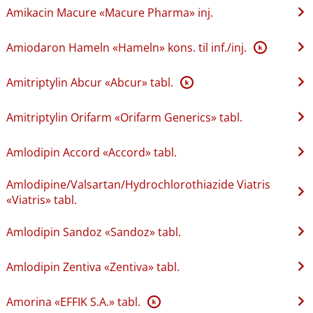
Amikacin Macure «Macure Pharma» inj.
Amiodaron Hameln «Hameln» kons. til inf.​/​inj.
K
Amitriptylin Abcur «Abcur» tabl.
K
Amitriptylin Orifarm «Orifarm Generics» tabl.
Amlodipin Accord «Accord» tabl.
Amlodipine​/​Valsartan​/​Hydrochlorothiazide Viatris
«Viatris» tabl.
Amlodipin Sandoz «Sandoz» tabl.
Amlodipin Zentiva «Zentiva» tabl.
Amorina «EFFIK S.A.» tabl.
K