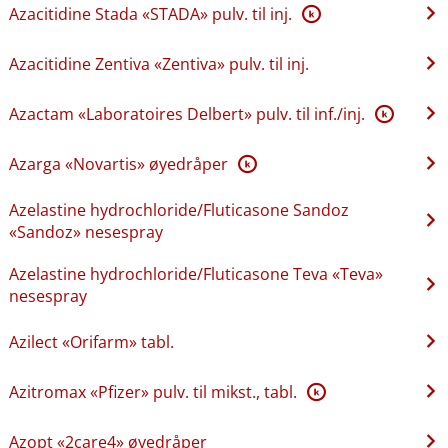
Azacitidine Stada «STADA» pulv. til inj.
K
Azacitidine Zentiva «Zentiva» pulv. til inj.
Azactam «Laboratoires Delbert» pulv. til inf.​/​inj.
K
Azarga «Novartis» øyedråper
K
Azelastine hydrochloride​/​Fluticasone Sandoz
«Sandoz» nesespray
Azelastine hydrochloride​/​Fluticasone Teva «Teva»
nesespray
Azilect «Orifarm» tabl.
Azitromax «Pfizer» pulv. til mikst., tabl.
K
Azopt «2care4» øyedråper