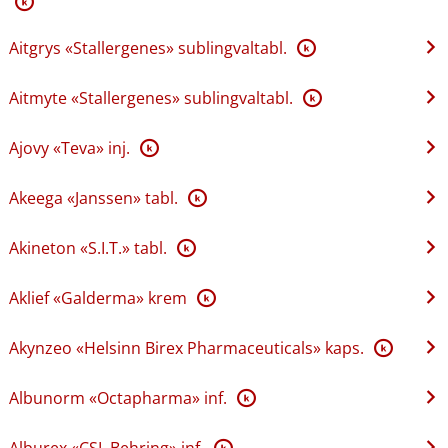
K
Aitgrys «Stallergenes» sublingvaltabl.
K
Aitmyte «Stallergenes» sublingvaltabl.
K
Ajovy «Teva» inj.
K
Akeega «Janssen» tabl.
K
Akineton «S.I.T.» tabl.
K
Aklief «Galderma» krem
K
Akynzeo «Helsinn Birex Pharmaceuticals» kaps.
K
Albunorm «Octapharma» inf.
K
Alburex «CSL Behring» inf.
K