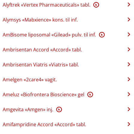
Alyftrek «Vertex Pharmaceuticals» tabl.
K
Alymsys «Mabxience» kons. til inf.
AmBisome liposomal «Gilead» pulv. til inf.
K
Ambrisentan Accord «Accord» tabl.
Ambrisentan Viatris «Viatris» tabl.
Amelgen «2care4» vagit.
Ameluz «Biofrontera Bioscience» gel
K
Amgevita «Amgen» inj.
K
Amifampridine Accord «Accord» tabl.