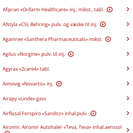
Afipran «Orifarm Healthcare» inj., mikst., tabl.
K
Afstyla «CSL Behring» pulv. og væske til inj.
K
Agamree «Santhera Pharmaceuticals» mikst.
K
Agilus «Norgine» pulv. til inj.
K
Agyrax «2care4» tabl.
Aimovig «Novartis» inj.
K
Airapy «Linde» gass
Airflusal Forspiro «Sandoz» inhal.pulv.
K
Airomir, Airomir Autohaler «Teva, Teva» inhal.aerosol