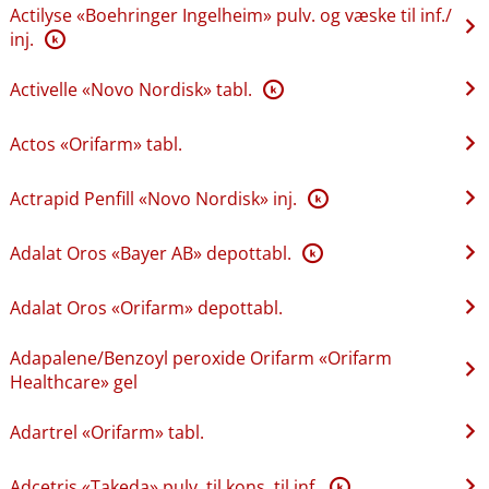
Actilyse «Boehringer Ingelheim» pulv. og væske til inf.​/​
inj.
K
Activelle «Novo Nordisk» tabl.
K
Actos «Orifarm» tabl.
Actrapid Penfill «Novo Nordisk» inj.
K
Adalat Oros «Bayer AB» depottabl.
K
Adalat Oros «Orifarm» depottabl.
Adapalene​/​Benzoyl peroxide Orifarm «Orifarm
Healthcare» gel
Adartrel «Orifarm» tabl.
Adcetris «Takeda» pulv. til kons. til inf.
K