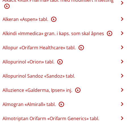
K
Alkeran «Aspen» tabl.
K
Alkindi «Immedica» gran. i kaps. som skal åpnes
K
Allopur «Orifarm Healthcare» tabl.
K
Allopurinol «Orion» tabl.
K
Allopurinol Sandoz «Sandoz» tabl.
Alluzience «Galderma, Ipsen» inj.
K
Almogran «Almirall» tabl.
K
Almotriptan Orifarm «Orifarm Generics» tabl.