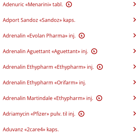
Adenuric «Menarini» tabl.
K
Adport Sandoz «Sandoz» kaps.
Adrenalin «Evolan Pharma» inj.
K
Adrenalin Aguettant «Aguettant» inj.
K
Adrenalin Ethypharm «Ethypharm» inj.
K
Adrenalin Ethypharm «Orifarm» inj.
Adrenalin Martindale «Ethypharm» inj.
K
Adriamycin «Pfizer» pulv. til inj.
K
Aduvanz «2care4» kaps.