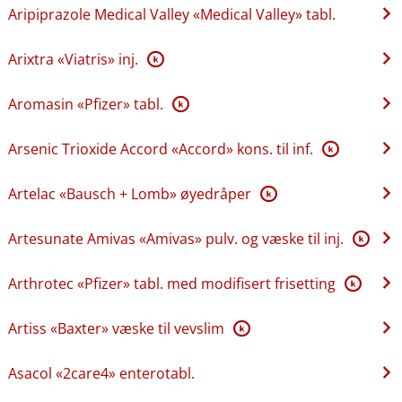
Aripiprazole Medical Valley «Medical Valley» tabl.
Arixtra «Viatris» inj.
K
Aromasin «Pfizer» tabl.
K
Arsenic Trioxide Accord «Accord» kons. til inf.
K
Artelac «Bausch + Lomb» øyedråper
K
Artesunate Amivas «Amivas» pulv. og væske til inj.
K
Arthrotec «Pfizer» tabl. med modifisert frisetting
K
Artiss «Baxter» væske til vevslim
K
Asacol «2care4» enterotabl.