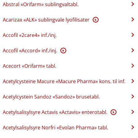
Abstral «Orifarm» sublingvaltabl.
Acarizax «ALK» sublingvale lyofilisater
K
Accofil «2care4» inf.​/​inj.
Accofil «Accord» inf.​/​inj.
K
Acecort «Orifarm» tabl.
Acetylcysteine Macure «Macure Pharma» kons. til inf.
Acetylcystein Sandoz «Sandoz» brusetabl.
Acetylsalisylsyre Actavis «Actavis» enterotabl.
K
Acetylsalisylsyre Norfri «Evolan Pharma» tabl.