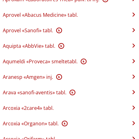
Aprovel «Abacus Medicine» tabl.
Aprovel «Sanofi» tabl.
K
Aquipta «AbbVie» tabl.
K
Aqumeldi «Proveca» smeltetabl.
K
Aranesp «Amgen» inj.
K
Arava «sanofi-aventis» tabl.
K
Arcoxia «2care4» tabl.
Arcoxia «Organon» tabl.
K
Arcoxia «Orifarm» tabl.