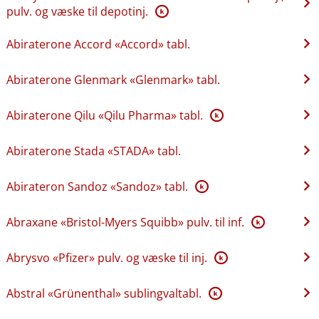
pulv. og væske til depotinj.
K
Abiraterone Accord «Accord» tabl.
Abiraterone Glenmark «Glenmark» tabl.
Abiraterone Qilu «Qilu Pharma» tabl.
K
Abiraterone Stada «STADA» tabl.
Abirateron Sandoz «Sandoz» tabl.
K
Abraxane «Bristol-Myers Squibb» pulv. til inf.
K
Abrysvo «Pfizer» pulv. og væske til inj.
K
Abstral «Grünenthal» sublingvaltabl.
K