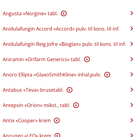
Angusta «Norgine» tabl.
K
Anidulafungin Accord «Accord» pulv. til kons. til inf.
Anidulafungin Reig Jofre «Bioglan» pulv. til kons. til inf.
Aniramin «Orifarm Generics» tabl.
K
Anoro Ellipta «GlaxoSmithKline» inhal.pulv.
K
Antabus «Teva» brusetabl.
K
Antepsin «Orion» mikst., tabl.
K
Antix «Cooper» krem
K
Anzupgo «LEO» krem
K