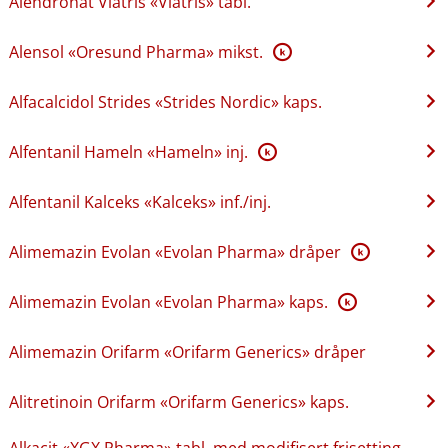
Alendronat Viatris «Viatris» tabl.
Alensol «Oresund Pharma» mikst.
K
Alfacalcidol Strides «Strides Nordic» kaps.
Alfentanil Hameln «Hameln» inj.
K
Alfentanil Kalceks «Kalceks» inf.​/​inj.
Alimemazin Evolan «Evolan Pharma» dråper
K
Alimemazin Evolan «Evolan Pharma» kaps.
K
Alimemazin Orifarm «Orifarm Generics» dråper
Alitretinoin Orifarm «Orifarm Generics» kaps.
Alkacit «XGX Pharma» tabl. med modifisert frisetting