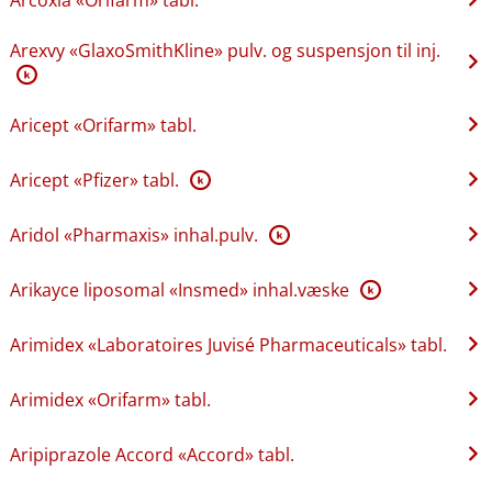
Arexvy «GlaxoSmithKline» pulv. og suspensjon til inj.
K
Aricept «Orifarm» tabl.
Aricept «Pfizer» tabl.
K
Aridol «Pharmaxis» inhal.pulv.
K
Arikayce liposomal «Insmed» inhal.væske
K
Arimidex «Laboratoires Juvisé Pharmaceuticals» tabl.
Arimidex «Orifarm» tabl.
Aripiprazole Accord «Accord» tabl.