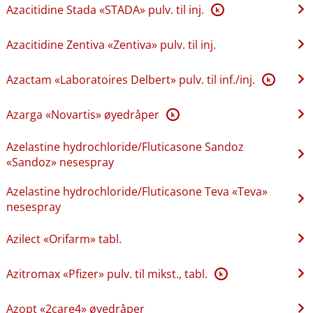
Azacitidine Stada «STADA» pulv. til inj.
K
Azacitidine Zentiva «Zentiva» pulv. til inj.
Azactam «Laboratoires Delbert» pulv. til inf.​/​inj.
K
Azarga «Novartis» øyedråper
K
Azelastine hydrochloride​/​Fluticasone Sandoz
«Sandoz» nesespray
Azelastine hydrochloride​/​Fluticasone Teva «Teva»
nesespray
Azilect «Orifarm» tabl.
Azitromax «Pfizer» pulv. til mikst., tabl.
K
Azopt «2care4» øyedråper