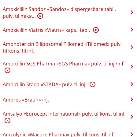
Amoxicillin Sandoz «Sandoz» dispergerbare tabl.,
pulv. til mikst.
K
Amoxicillin Viatris «Viatris» kaps., tabl.
K
Amphotericin B liposomal Tillomed «Tillomed» pulv.
til kons. til inf.
Ampicillin SGS Pharma «SGS Pharma» pulv. til inj.​/​inf.
K
Ampicillin Stada «STADA» pulv. til inj.
K
Ampres «Braun» inj.
Amsalyo «Eurocept International» pulv. til kons. til inf.
K
Amzolynic «Macure Pharma» pulv. til kons. til inf.