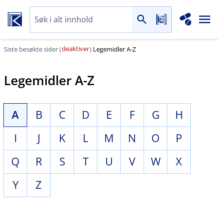
deaktiver
Siste besøkte sider (
)
Legemidler A-Z
Legemidler A-Z
A
B
C
D
E
F
G
H
I
J
K
L
M
N
O
P
Q
R
S
T
U
V
W
X
Y
Z