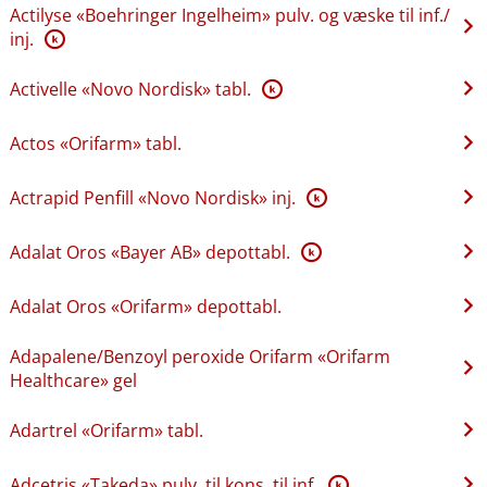
Actilyse «Boehringer Ingelheim» pulv. og væske til inf.​/​
inj.
K
Activelle «Novo Nordisk» tabl.
K
Actos «Orifarm» tabl.
Actrapid Penfill «Novo Nordisk» inj.
K
Adalat Oros «Bayer AB» depottabl.
K
Adalat Oros «Orifarm» depottabl.
Adapalene​/​Benzoyl peroxide Orifarm «Orifarm
Healthcare» gel
Adartrel «Orifarm» tabl.
Adcetris «Takeda» pulv. til kons. til inf.
K