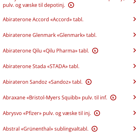
pulv. og væske til depotinj.
K
Abiraterone Accord «Accord» tabl.
Abiraterone Glenmark «Glenmark» tabl.
Abiraterone Qilu «Qilu Pharma» tabl.
K
Abiraterone Stada «STADA» tabl.
Abirateron Sandoz «Sandoz» tabl.
K
Abraxane «Bristol-Myers Squibb» pulv. til inf.
K
Abrysvo «Pfizer» pulv. og væske til inj.
K
Abstral «Grünenthal» sublingvaltabl.
K