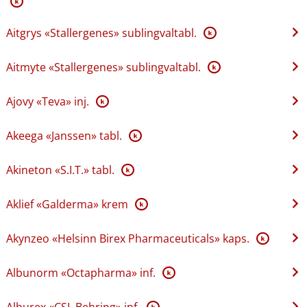
K
Aitgrys «Stallergenes» sublingvaltabl.
K
Aitmyte «Stallergenes» sublingvaltabl.
K
Ajovy «Teva» inj.
K
Akeega «Janssen» tabl.
K
Akineton «S.I.T.» tabl.
K
Aklief «Galderma» krem
K
Akynzeo «Helsinn Birex Pharmaceuticals» kaps.
K
Albunorm «Octapharma» inf.
K
Alburex «CSL Behring» inf.
K