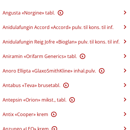
Angusta «Norgine» tabl.
K
Anidulafungin Accord «Accord» pulv. til kons. til inf.
Anidulafungin Reig Jofre «Bioglan» pulv. til kons. til inf.
Aniramin «Orifarm Generics» tabl.
K
Anoro Ellipta «GlaxoSmithKline» inhal.pulv.
K
Antabus «Teva» brusetabl.
K
Antepsin «Orion» mikst., tabl.
K
Antix «Cooper» krem
K
Anzupgo «LEO» krem
K