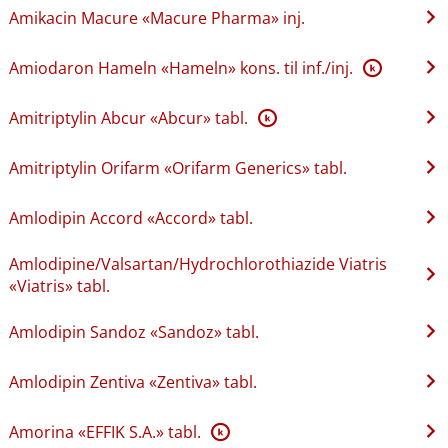
Amikacin Macure «Macure Pharma» inj.
Amiodaron Hameln «Hameln» kons. til inf.​/​inj.
K
Amitriptylin Abcur «Abcur» tabl.
K
Amitriptylin Orifarm «Orifarm Generics» tabl.
Amlodipin Accord «Accord» tabl.
Amlodipine​/​Valsartan​/​Hydrochlorothiazide Viatris
«Viatris» tabl.
Amlodipin Sandoz «Sandoz» tabl.
Amlodipin Zentiva «Zentiva» tabl.
Amorina «EFFIK S.A.» tabl.
K