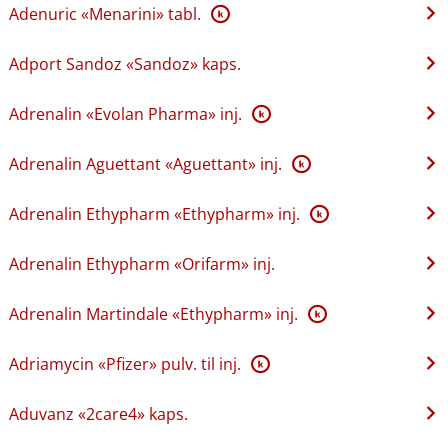
Adenuric «Menarini» tabl.
K
Adport Sandoz «Sandoz» kaps.
Adrenalin «Evolan Pharma» inj.
K
Adrenalin Aguettant «Aguettant» inj.
K
Adrenalin Ethypharm «Ethypharm» inj.
K
Adrenalin Ethypharm «Orifarm» inj.
Adrenalin Martindale «Ethypharm» inj.
K
Adriamycin «Pfizer» pulv. til inj.
K
Aduvanz «2care4» kaps.