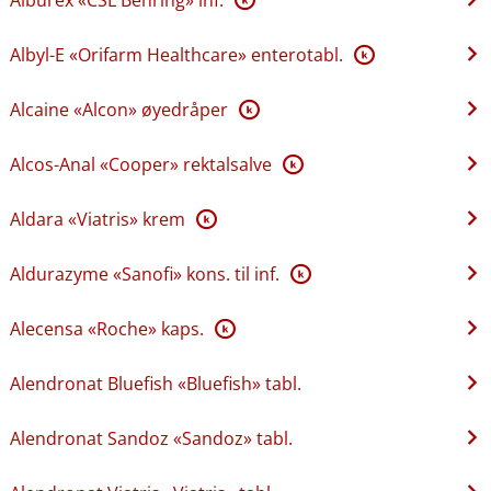
Albyl-E «Orifarm Healthcare» enterotabl.
K
Alcaine «Alcon» øyedråper
K
Alcos-Anal «Cooper» rektalsalve
K
Aldara «Viatris» krem
K
Aldurazyme «Sanofi» kons. til inf.
K
Alecensa «Roche» kaps.
K
Alendronat Bluefish «Bluefish» tabl.
Alendronat Sandoz «Sandoz» tabl.