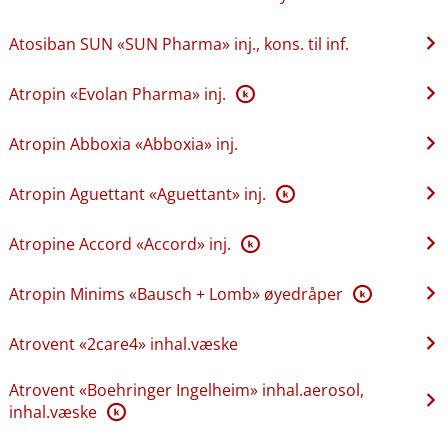
Atosiban SUN «SUN Pharma» inj., kons. til inf.
Atropin «Evolan Pharma» inj.
K
Atropin Abboxia «Abboxia» inj.
Atropin Aguettant «Aguettant» inj.
K
Atropine Accord «Accord» inj.
K
Atropin Minims «Bausch + Lomb» øyedråper
K
Atrovent «2care4» inhal.væske
Atrovent «Boehringer Ingelheim» inhal.aerosol,
inhal.væske
K