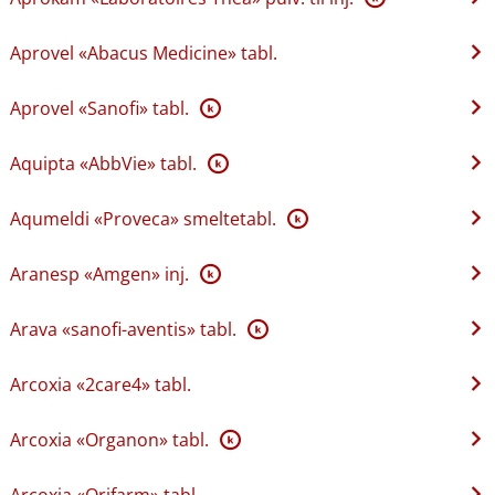
Aprovel «Abacus Medicine» tabl.
Aprovel «Sanofi» tabl.
K
Aquipta «AbbVie» tabl.
K
Aqumeldi «Proveca» smeltetabl.
K
Aranesp «Amgen» inj.
K
Arava «sanofi-aventis» tabl.
K
Arcoxia «2care4» tabl.
Arcoxia «Organon» tabl.
K
Arcoxia «Orifarm» tabl.