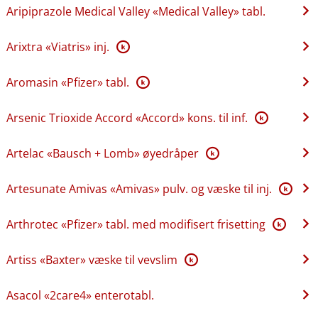
Aripiprazole Medical Valley «Medical Valley» tabl.
Arixtra «Viatris» inj.
K
Aromasin «Pfizer» tabl.
K
Arsenic Trioxide Accord «Accord» kons. til inf.
K
Artelac «Bausch + Lomb» øyedråper
K
Artesunate Amivas «Amivas» pulv. og væske til inj.
K
Arthrotec «Pfizer» tabl. med modifisert frisetting
K
Artiss «Baxter» væske til vevslim
K
Asacol «2care4» enterotabl.