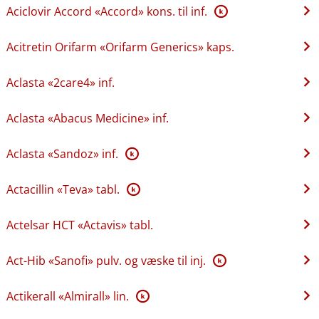
Aciclovir Accord «Accord» kons. til inf.
K
Acitretin Orifarm «Orifarm Generics» kaps.
Aclasta «2care4» inf.
Aclasta «Abacus Medicine» inf.
Aclasta «Sandoz» inf.
K
Actacillin «Teva» tabl.
K
Actelsar HCT «Actavis» tabl.
Act-Hib «Sanofi» pulv. og væske til inj.
K
Actikerall «Almirall» lin.
K