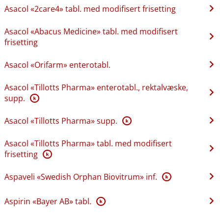
Asacol «2care4» tabl. med modifisert frisetting
Asacol «Abacus Medicine» tabl. med modifisert
frisetting
Asacol «Orifarm» enterotabl.
Asacol «Tillotts Pharma» enterotabl., rektalvæske,
supp.
K
Asacol «Tillotts Pharma» supp.
K
Asacol «Tillotts Pharma» tabl. med modifisert
frisetting
K
Aspaveli «Swedish Orphan Biovitrum» inf.
K
Aspirin «Bayer AB» tabl.
K