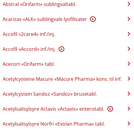
Abstral «Orifarm» sublingvaltabl.
Acarizax «ALK» sublingvale lyofilisater
K
Accofil «2care4» inf.​/​inj.
Accofil «Accord» inf.​/​inj.
K
Acecort «Orifarm» tabl.
Acetylcysteine Macure «Macure Pharma» kons. til inf.
Acetylcystein Sandoz «Sandoz» brusetabl.
Acetylsalisylsyre Actavis «Actavis» enterotabl.
K
Acetylsalisylsyre Norfri «Evolan Pharma» tabl.