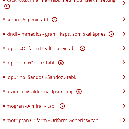
K
Alkeran «Aspen» tabl.
K
Alkindi «Immedica» gran. i kaps. som skal åpnes
K
Allopur «Orifarm Healthcare» tabl.
K
Allopurinol «Orion» tabl.
K
Allopurinol Sandoz «Sandoz» tabl.
Alluzience «Galderma, Ipsen» inj.
K
Almogran «Almirall» tabl.
K
Almotriptan Orifarm «Orifarm Generics» tabl.