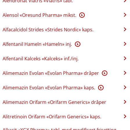
Alendronat Viatris «Viatris» tabl.
Alensol «Oresund Pharma» mikst.
K
Alfacalcidol Strides «Strides Nordic» kaps.
Alfentanil Hameln «Hameln» inj.
K
Alfentanil Kalceks «Kalceks» inf.​/​inj.
Alimemazin Evolan «Evolan Pharma» dråper
K
Alimemazin Evolan «Evolan Pharma» kaps.
K
Alimemazin Orifarm «Orifarm Generics» dråper
Alitretinoin Orifarm «Orifarm Generics» kaps.
Alkacit «XGX Pharma» tabl. med modifisert frisetting