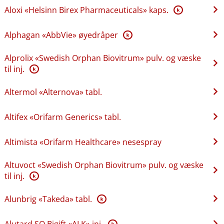
Aloxi «Helsinn Birex Pharmaceuticals» kaps.
K
Alphagan «AbbVie» øyedråper
K
Alprolix «Swedish Orphan Biovitrum» pulv. og væske
til inj.
K
Altermol «Alternova» tabl.
Altifex «Orifarm Generics» tabl.
Altimista «Orifarm Healthcare» nesespray
Altuvoct «Swedish Orphan Biovitrum» pulv. og væske
til inj.
K
Alunbrig «Takeda» tabl.
K
Alutard SQ Bigift «ALK» inj.
K