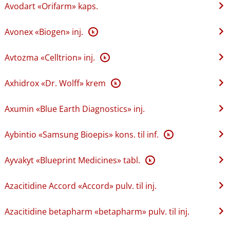
Avodart «Orifarm» kaps.
Avonex «Biogen» inj.
K
Avtozma «Celltrion» inj.
K
Axhidrox «Dr. Wolff» krem
K
Axumin «Blue Earth Diagnostics» inj.
Aybintio «Samsung Bioepis» kons. til inf.
K
Ayvakyt «Blueprint Medicines» tabl.
K
Azacitidine Accord «Accord» pulv. til inj.
Azacitidine betapharm «betapharm» pulv. til inj.