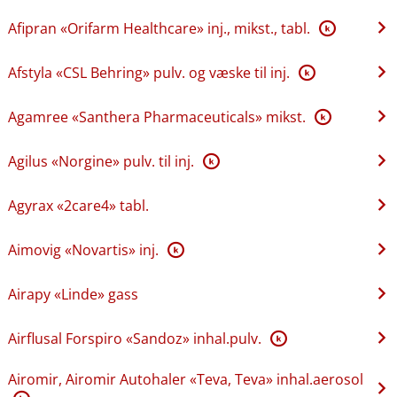
Afipran «Orifarm Healthcare» inj., mikst., tabl.
K
Afstyla «CSL Behring» pulv. og væske til inj.
K
Agamree «Santhera Pharmaceuticals» mikst.
K
Agilus «Norgine» pulv. til inj.
K
Agyrax «2care4» tabl.
Aimovig «Novartis» inj.
K
Airapy «Linde» gass
Airflusal Forspiro «Sandoz» inhal.pulv.
K
Airomir, Airomir Autohaler «Teva, Teva» inhal.aerosol