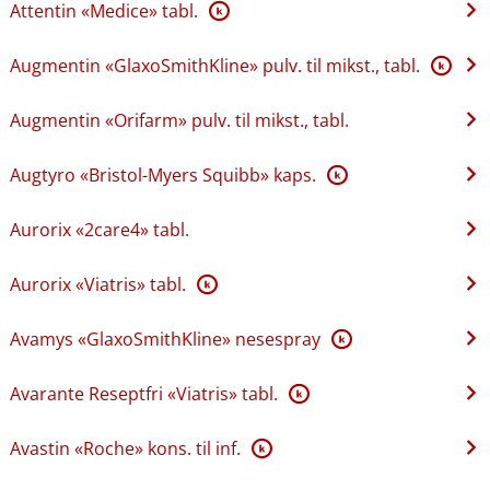
Attentin «Medice» tabl.
K
Augmentin «GlaxoSmithKline» pulv. til mikst., tabl.
K
Augmentin «Orifarm» pulv. til mikst., tabl.
Augtyro «Bristol-Myers Squibb» kaps.
K
Aurorix «2care4» tabl.
Aurorix «Viatris» tabl.
K
Avamys «GlaxoSmithKline» nesespray
K
Avarante Reseptfri «Viatris» tabl.
K
Avastin «Roche» kons. til inf.
K