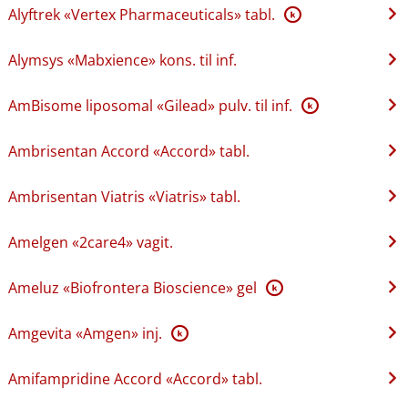
Alyftrek «Vertex Pharmaceuticals» tabl.
K
Alymsys «Mabxience» kons. til inf.
AmBisome liposomal «Gilead» pulv. til inf.
K
Ambrisentan Accord «Accord» tabl.
Ambrisentan Viatris «Viatris» tabl.
Amelgen «2care4» vagit.
Ameluz «Biofrontera Bioscience» gel
K
Amgevita «Amgen» inj.
K
Amifampridine Accord «Accord» tabl.