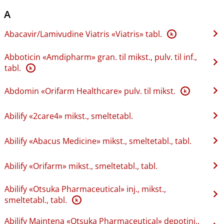
A
Abacavir​/​Lamivudine Viatris «Viatris» tabl.
K
Abboticin «Amdipharm» gran. til mikst., pulv. til inf.,
tabl.
K
Abdomin «Orifarm Healthcare» pulv. til mikst.
K
Abilify «2care4» mikst., smeltetabl.
Abilify «Abacus Medicine» mikst., smeltetabl., tabl.
Abilify «Orifarm» mikst., smeltetabl., tabl.
Abilify «Otsuka Pharmaceutical» inj., mikst.,
smeltetabl., tabl.
K
Abilify Maintena «Otsuka Pharmaceutical» depotinj.,