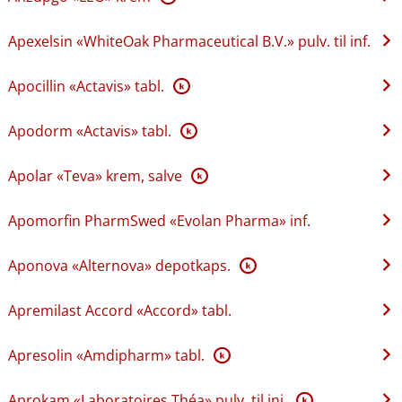
Apexelsin «WhiteOak Pharmaceutical B.V.» pulv. til inf.
Apocillin «Actavis» tabl.
K
Apodorm «Actavis» tabl.
K
Apolar «Teva» krem, salve
K
Apomorfin PharmSwed «Evolan Pharma» inf.
Aponova «Alternova» depotkaps.
K
Apremilast Accord «Accord» tabl.
Apresolin «Amdipharm» tabl.
K
Aprokam «Laboratoires Théa» pulv. til inj.
K