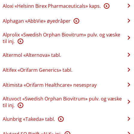
Aloxi «Helsinn Birex Pharmaceuticals» kaps.
K
Alphagan «AbbVie» øyedråper
K
Alprolix «Swedish Orphan Biovitrum» pulv. og væske
til inj.
K
Altermol «Alternova» tabl.
Altifex «Orifarm Generics» tabl.
Altimista «Orifarm Healthcare» nesespray
Altuvoct «Swedish Orphan Biovitrum» pulv. og væske
til inj.
K
Alunbrig «Takeda» tabl.
K
Alutard SQ Bigift «ALK» inj.
K