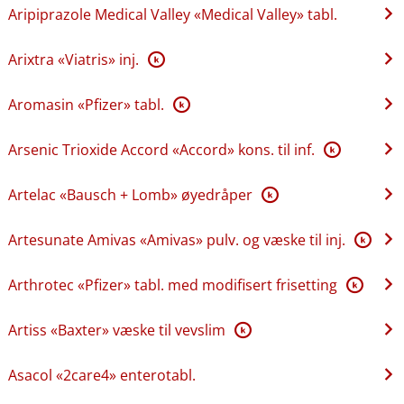
Aripiprazole Medical Valley «Medical Valley» tabl.
Arixtra «Viatris» inj.
K
Aromasin «Pfizer» tabl.
K
Arsenic Trioxide Accord «Accord» kons. til inf.
K
Artelac «Bausch + Lomb» øyedråper
K
Artesunate Amivas «Amivas» pulv. og væske til inj.
K
Arthrotec «Pfizer» tabl. med modifisert frisetting
K
Artiss «Baxter» væske til vevslim
K
Asacol «2care4» enterotabl.