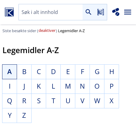
deaktiver
Siste besøkte sider (
)
Legemidler A-Z
Legemidler A-Z
A
B
C
D
E
F
G
H
I
J
K
L
M
N
O
P
Q
R
S
T
U
V
W
X
Y
Z