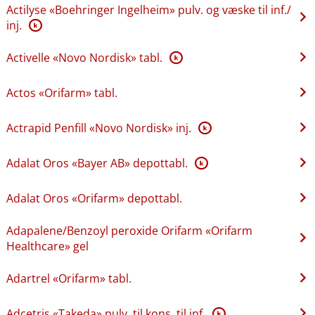
Actilyse «Boehringer Ingelheim» pulv. og væske til inf.​/​
inj.
K
Activelle «Novo Nordisk» tabl.
K
Actos «Orifarm» tabl.
Actrapid Penfill «Novo Nordisk» inj.
K
Adalat Oros «Bayer AB» depottabl.
K
Adalat Oros «Orifarm» depottabl.
Adapalene​/​Benzoyl peroxide Orifarm «Orifarm
Healthcare» gel
Adartrel «Orifarm» tabl.
Adcetris «Takeda» pulv. til kons. til inf.
K