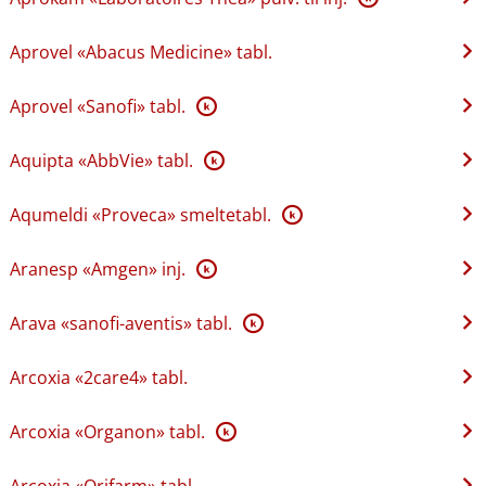
Aprovel «Abacus Medicine» tabl.
Aprovel «Sanofi» tabl.
K
Aquipta «AbbVie» tabl.
K
Aqumeldi «Proveca» smeltetabl.
K
Aranesp «Amgen» inj.
K
Arava «sanofi-aventis» tabl.
K
Arcoxia «2care4» tabl.
Arcoxia «Organon» tabl.
K
Arcoxia «Orifarm» tabl.