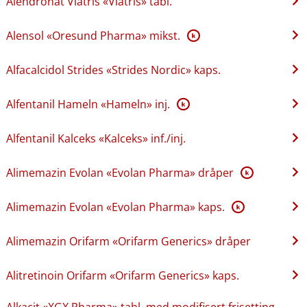
Alendronat Viatris «Viatris» tabl.
Alensol «Oresund Pharma» mikst.
K
Alfacalcidol Strides «Strides Nordic» kaps.
Alfentanil Hameln «Hameln» inj.
K
Alfentanil Kalceks «Kalceks» inf.​/​inj.
Alimemazin Evolan «Evolan Pharma» dråper
K
Alimemazin Evolan «Evolan Pharma» kaps.
K
Alimemazin Orifarm «Orifarm Generics» dråper
Alitretinoin Orifarm «Orifarm Generics» kaps.
Alkacit «XGX Pharma» tabl. med modifisert frisetting