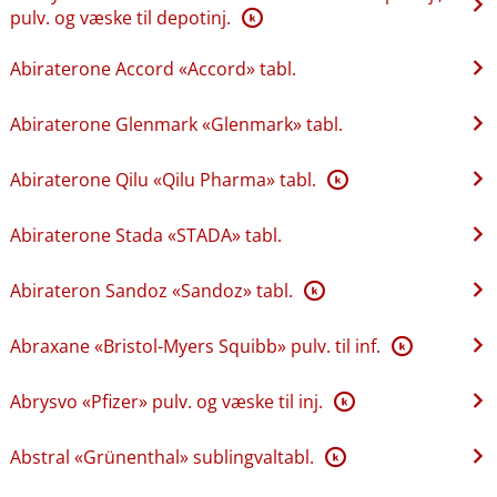
pulv. og væske til depotinj.
K
Abiraterone Accord «Accord» tabl.
Abiraterone Glenmark «Glenmark» tabl.
Abiraterone Qilu «Qilu Pharma» tabl.
K
Abiraterone Stada «STADA» tabl.
Abirateron Sandoz «Sandoz» tabl.
K
Abraxane «Bristol-Myers Squibb» pulv. til inf.
K
Abrysvo «Pfizer» pulv. og væske til inj.
K
Abstral «Grünenthal» sublingvaltabl.
K