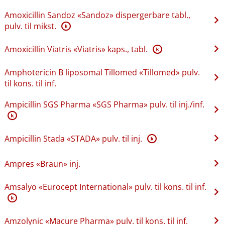
Amoxicillin Sandoz «Sandoz» dispergerbare tabl.,
pulv. til mikst.
K
Amoxicillin Viatris «Viatris» kaps., tabl.
K
Amphotericin B liposomal Tillomed «Tillomed» pulv.
til kons. til inf.
Ampicillin SGS Pharma «SGS Pharma» pulv. til inj.​/​inf.
K
Ampicillin Stada «STADA» pulv. til inj.
K
Ampres «Braun» inj.
Amsalyo «Eurocept International» pulv. til kons. til inf.
K
Amzolynic «Macure Pharma» pulv. til kons. til inf.