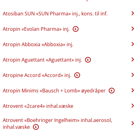
Atosiban SUN «SUN Pharma» inj., kons. til inf.
Atropin «Evolan Pharma» inj.
K
Atropin Abboxia «Abboxia» inj.
Atropin Aguettant «Aguettant» inj.
K
Atropine Accord «Accord» inj.
K
Atropin Minims «Bausch + Lomb» øyedråper
K
Atrovent «2care4» inhal.væske
Atrovent «Boehringer Ingelheim» inhal.aerosol,
inhal.væske
K