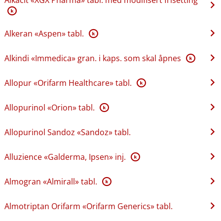
K
Alkeran «Aspen» tabl.
K
Alkindi «Immedica» gran. i kaps. som skal åpnes
K
Allopur «Orifarm Healthcare» tabl.
K
Allopurinol «Orion» tabl.
K
Allopurinol Sandoz «Sandoz» tabl.
Alluzience «Galderma, Ipsen» inj.
K
Almogran «Almirall» tabl.
K
Almotriptan Orifarm «Orifarm Generics» tabl.