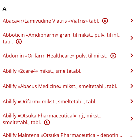
A
Abacavir​/​Lamivudine Viatris «Viatris» tabl.
K
Abboticin «Amdipharm» gran. til mikst., pulv. til inf.,
tabl.
K
Abdomin «Orifarm Healthcare» pulv. til mikst.
K
Abilify «2care4» mikst., smeltetabl.
Abilify «Abacus Medicine» mikst., smeltetabl., tabl.
Abilify «Orifarm» mikst., smeltetabl., tabl.
Abilify «Otsuka Pharmaceutical» inj., mikst.,
smeltetabl., tabl.
K
Abilify Maintena «Otsuka Pharmaceutical» depotinj.,