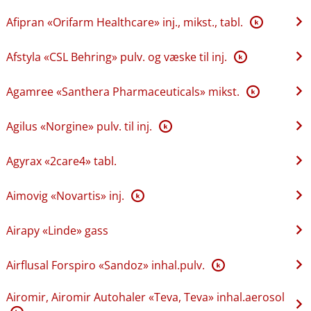
Afipran «Orifarm Healthcare» inj., mikst., tabl.
K
Afstyla «CSL Behring» pulv. og væske til inj.
K
Agamree «Santhera Pharmaceuticals» mikst.
K
Agilus «Norgine» pulv. til inj.
K
Agyrax «2care4» tabl.
Aimovig «Novartis» inj.
K
Airapy «Linde» gass
Airflusal Forspiro «Sandoz» inhal.pulv.
K
Airomir, Airomir Autohaler «Teva, Teva» inhal.aerosol