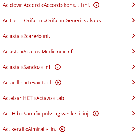
Aciclovir Accord «Accord» kons. til inf.
K
Acitretin Orifarm «Orifarm Generics» kaps.
Aclasta «2care4» inf.
Aclasta «Abacus Medicine» inf.
Aclasta «Sandoz» inf.
K
Actacillin «Teva» tabl.
K
Actelsar HCT «Actavis» tabl.
Act-Hib «Sanofi» pulv. og væske til inj.
K
Actikerall «Almirall» lin.
K