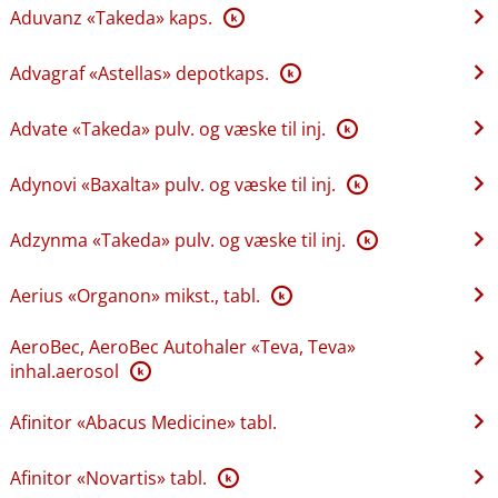
Aduvanz «Takeda» kaps.
K
Advagraf «Astellas» depotkaps.
K
Advate «Takeda» pulv. og væske til inj.
K
Adynovi «Baxalta» pulv. og væske til inj.
K
Adzynma «Takeda» pulv. og væske til inj.
K
Aerius «Organon» mikst., tabl.
K
AeroBec, AeroBec Autohaler «Teva, Teva»
inhal.aerosol
K
Afinitor «Abacus Medicine» tabl.
Afinitor «Novartis» tabl.
K