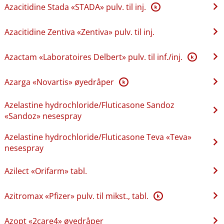
Azacitidine Stada «STADA» pulv. til inj.
K
Azacitidine Zentiva «Zentiva» pulv. til inj.
Azactam «Laboratoires Delbert» pulv. til inf.​/​inj.
K
Azarga «Novartis» øyedråper
K
Azelastine hydrochloride​/​Fluticasone Sandoz
«Sandoz» nesespray
Azelastine hydrochloride​/​Fluticasone Teva «Teva»
nesespray
Azilect «Orifarm» tabl.
Azitromax «Pfizer» pulv. til mikst., tabl.
K
Azopt «2care4» øyedråper