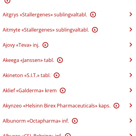
K
Aitgrys «Stallergenes» sublingvaltabl.
K
Aitmyte «Stallergenes» sublingvaltabl.
K
Ajovy «Teva» inj.
K
Akeega «Janssen» tabl.
K
Akineton «S.I.T.» tabl.
K
Aklief «Galderma» krem
K
Akynzeo «Helsinn Birex Pharmaceuticals» kaps.
K
Albunorm «Octapharma» inf.
K
Alburex «CSL Behring» inf.
K