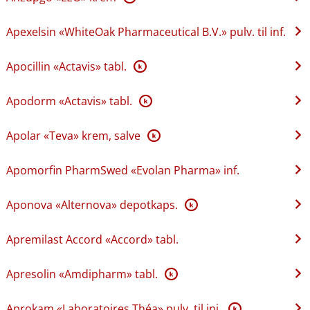
Apexelsin «WhiteOak Pharmaceutical B.V.» pulv. til inf.
Apocillin «Actavis» tabl.
K
Apodorm «Actavis» tabl.
K
Apolar «Teva» krem, salve
K
Apomorfin PharmSwed «Evolan Pharma» inf.
Aponova «Alternova» depotkaps.
K
Apremilast Accord «Accord» tabl.
Apresolin «Amdipharm» tabl.
K
Aprokam «Laboratoires Théa» pulv. til inj.
K