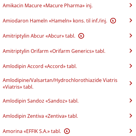
Amikacin Macure «Macure Pharma» inj.
Amiodaron Hameln «Hameln» kons. til inf.​/​inj.
K
Amitriptylin Abcur «Abcur» tabl.
K
Amitriptylin Orifarm «Orifarm Generics» tabl.
Amlodipin Accord «Accord» tabl.
Amlodipine​/​Valsartan​/​Hydrochlorothiazide Viatris
«Viatris» tabl.
Amlodipin Sandoz «Sandoz» tabl.
Amlodipin Zentiva «Zentiva» tabl.
Amorina «EFFIK S.A.» tabl.
K