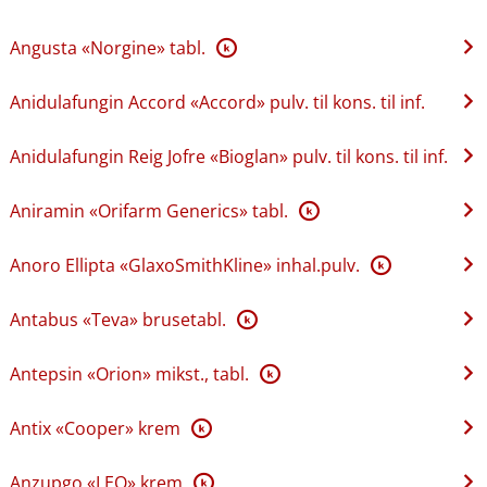
Angusta «Norgine» tabl.
K
Anidulafungin Accord «Accord» pulv. til kons. til inf.
Anidulafungin Reig Jofre «Bioglan» pulv. til kons. til inf.
Aniramin «Orifarm Generics» tabl.
K
Anoro Ellipta «GlaxoSmithKline» inhal.pulv.
K
Antabus «Teva» brusetabl.
K
Antepsin «Orion» mikst., tabl.
K
Antix «Cooper» krem
K
Anzupgo «LEO» krem
K