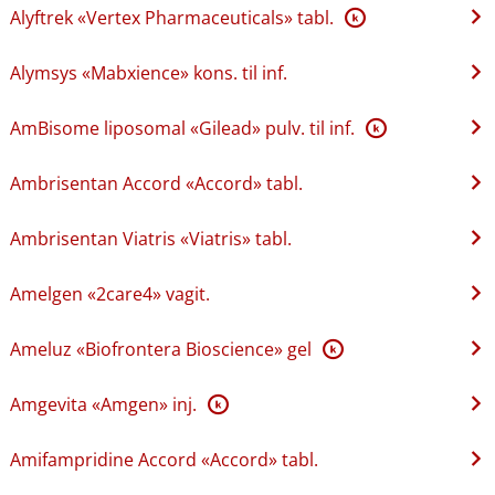
Alyftrek «Vertex Pharmaceuticals» tabl.
K
Alymsys «Mabxience» kons. til inf.
AmBisome liposomal «Gilead» pulv. til inf.
K
Ambrisentan Accord «Accord» tabl.
Ambrisentan Viatris «Viatris» tabl.
Amelgen «2care4» vagit.
Ameluz «Biofrontera Bioscience» gel
K
Amgevita «Amgen» inj.
K
Amifampridine Accord «Accord» tabl.