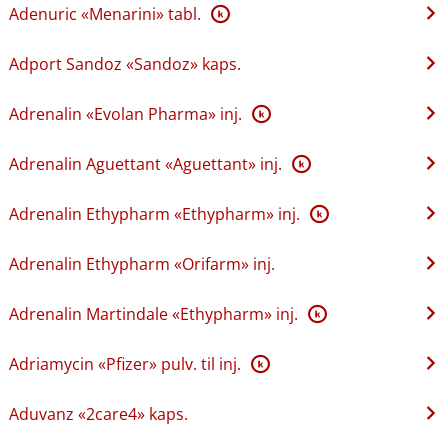
Adenuric «Menarini» tabl.
K
Adport Sandoz «Sandoz» kaps.
Adrenalin «Evolan Pharma» inj.
K
Adrenalin Aguettant «Aguettant» inj.
K
Adrenalin Ethypharm «Ethypharm» inj.
K
Adrenalin Ethypharm «Orifarm» inj.
Adrenalin Martindale «Ethypharm» inj.
K
Adriamycin «Pfizer» pulv. til inj.
K
Aduvanz «2care4» kaps.