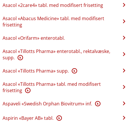
Asacol «2care4» tabl. med modifisert frisetting
Asacol «Abacus Medicine» tabl. med modifisert
frisetting
Asacol «Orifarm» enterotabl.
Asacol «Tillotts Pharma» enterotabl., rektalvæske,
supp.
K
Asacol «Tillotts Pharma» supp.
K
Asacol «Tillotts Pharma» tabl. med modifisert
frisetting
K
Aspaveli «Swedish Orphan Biovitrum» inf.
K
Aspirin «Bayer AB» tabl.
K