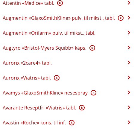
Attentin «Medice» tabl.
K
Augmentin «GlaxoSmithKline» pulv. til mikst., tabl.
K
Augmentin «Orifarm» pulv. til mikst., tabl.
Augtyro «Bristol-Myers Squibb» kaps.
K
Aurorix «2care4» tabl.
Aurorix «Viatris» tabl.
K
Avamys «GlaxoSmithKline» nesespray
K
Avarante Reseptfri «Viatris» tabl.
K
Avastin «Roche» kons. til inf.
K