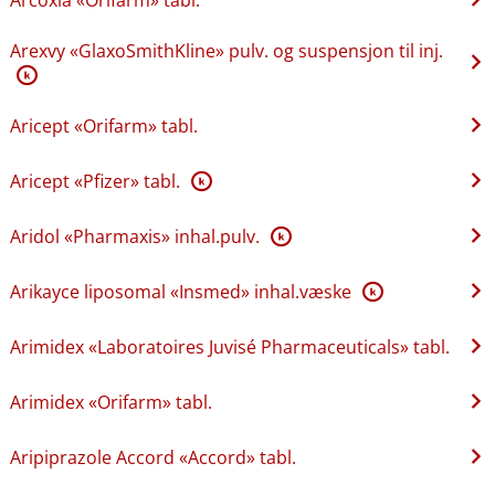
Arexvy «GlaxoSmithKline» pulv. og suspensjon til inj.
K
Aricept «Orifarm» tabl.
Aricept «Pfizer» tabl.
K
Aridol «Pharmaxis» inhal.pulv.
K
Arikayce liposomal «Insmed» inhal.væske
K
Arimidex «Laboratoires Juvisé Pharmaceuticals» tabl.
Arimidex «Orifarm» tabl.
Aripiprazole Accord «Accord» tabl.