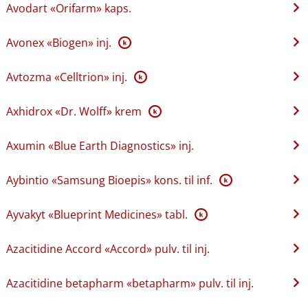
Avodart «Orifarm» kaps.
Avonex «Biogen» inj.
K
Avtozma «Celltrion» inj.
K
Axhidrox «Dr. Wolff» krem
K
Axumin «Blue Earth Diagnostics» inj.
Aybintio «Samsung Bioepis» kons. til inf.
K
Ayvakyt «Blueprint Medicines» tabl.
K
Azacitidine Accord «Accord» pulv. til inj.
Azacitidine betapharm «betapharm» pulv. til inj.