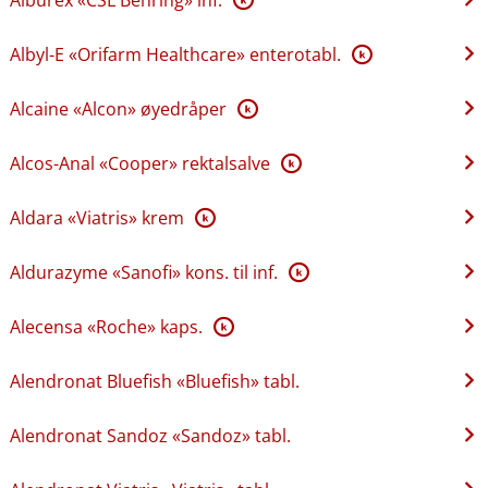
Albyl-E «Orifarm Healthcare» enterotabl.
K
Alcaine «Alcon» øyedråper
K
Alcos-Anal «Cooper» rektalsalve
K
Aldara «Viatris» krem
K
Aldurazyme «Sanofi» kons. til inf.
K
Alecensa «Roche» kaps.
K
Alendronat Bluefish «Bluefish» tabl.
Alendronat Sandoz «Sandoz» tabl.