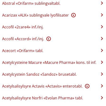
Abstral «Orifarm» sublingvaltabl.
Acarizax «ALK» sublingvale lyofilisater
K
Accofil «2care4» inf.​/​inj.
Accofil «Accord» inf.​/​inj.
K
Acecort «Orifarm» tabl.
Acetylcysteine Macure «Macure Pharma» kons. til inf.
Acetylcystein Sandoz «Sandoz» brusetabl.
Acetylsalisylsyre Actavis «Actavis» enterotabl.
K
Acetylsalisylsyre Norfri «Evolan Pharma» tabl.