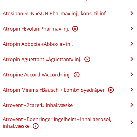
Atosiban SUN «SUN Pharma» inj., kons. til inf.
Atropin «Evolan Pharma» inj.
K
Atropin Abboxia «Abboxia» inj.
Atropin Aguettant «Aguettant» inj.
K
Atropine Accord «Accord» inj.
K
Atropin Minims «Bausch + Lomb» øyedråper
K
Atrovent «2care4» inhal.væske
Atrovent «Boehringer Ingelheim» inhal.aerosol,
inhal.væske
K