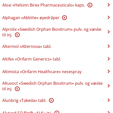
Aloxi «Helsinn Birex Pharmaceuticals» kaps.
K
Alphagan «AbbVie» øyedråper
K
Alprolix «Swedish Orphan Biovitrum» pulv. og væske
til inj.
K
Altermol «Alternova» tabl.
Altifex «Orifarm Generics» tabl.
Altimista «Orifarm Healthcare» nesespray
Altuvoct «Swedish Orphan Biovitrum» pulv. og væske
til inj.
K
Alunbrig «Takeda» tabl.
K
Alutard SQ Bigift «ALK» inj.
K