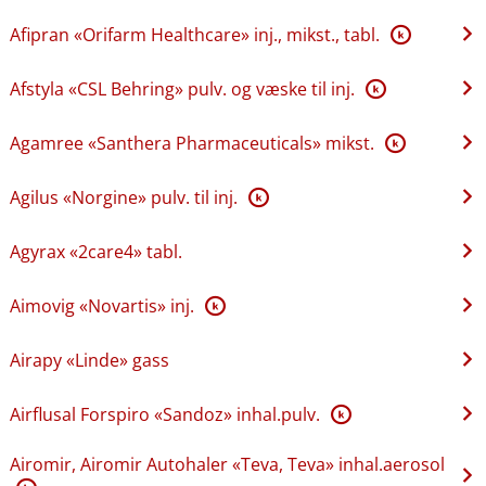
Afipran «Orifarm Healthcare» inj., mikst., tabl.
K
Afstyla «CSL Behring» pulv. og væske til inj.
K
Agamree «Santhera Pharmaceuticals» mikst.
K
Agilus «Norgine» pulv. til inj.
K
Agyrax «2care4» tabl.
Aimovig «Novartis» inj.
K
Airapy «Linde» gass
Airflusal Forspiro «Sandoz» inhal.pulv.
K
Airomir, Airomir Autohaler «Teva, Teva» inhal.aerosol