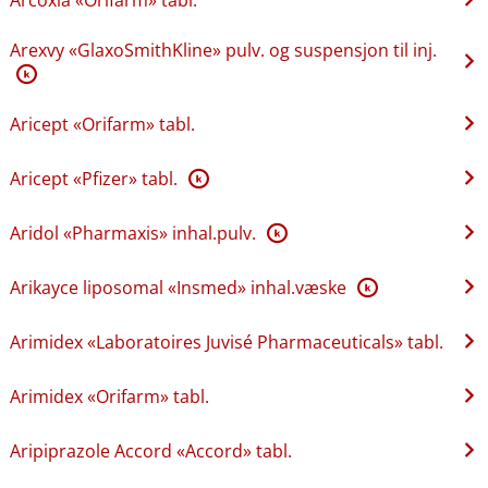
Arexvy «GlaxoSmithKline» pulv. og suspensjon til inj.
K
Aricept «Orifarm» tabl.
Aricept «Pfizer» tabl.
K
Aridol «Pharmaxis» inhal.pulv.
K
Arikayce liposomal «Insmed» inhal.væske
K
Arimidex «Laboratoires Juvisé Pharmaceuticals» tabl.
Arimidex «Orifarm» tabl.
Aripiprazole Accord «Accord» tabl.