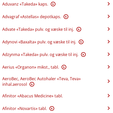
Aduvanz «Takeda» kaps.
K
Advagraf «Astellas» depotkaps.
K
Advate «Takeda» pulv. og væske til inj.
K
Adynovi «Baxalta» pulv. og væske til inj.
K
Adzynma «Takeda» pulv. og væske til inj.
K
Aerius «Organon» mikst., tabl.
K
AeroBec, AeroBec Autohaler «Teva, Teva»
inhal.aerosol
K
Afinitor «Abacus Medicine» tabl.
Afinitor «Novartis» tabl.
K