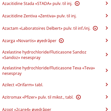
Azacitidine Stada «STADA» pulv. til inj.
K
Azacitidine Zentiva «Zentiva» pulv. til inj.
Azactam «Laboratoires Delbert» pulv. til inf.​/​inj.
K
Azarga «Novartis» øyedråper
K
Azelastine hydrochloride​/​Fluticasone Sandoz
«Sandoz» nesespray
Azelastine hydrochloride​/​Fluticasone Teva «Teva»
nesespray
Azilect «Orifarm» tabl.
Azitromax «Pfizer» pulv. til mikst., tabl.
K
Azopt «2care4» øyedråper