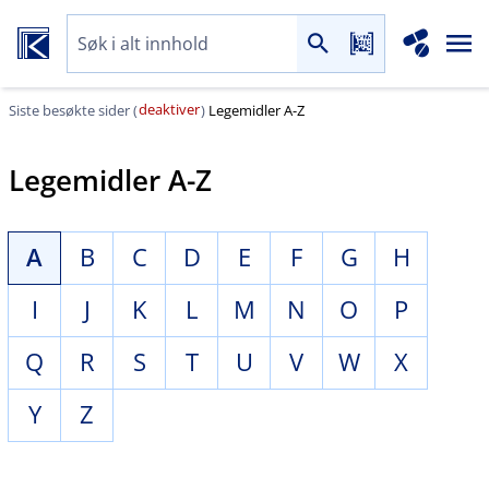
deaktiver
Siste besøkte sider (
)
Legemidler A-Z
Legemidler A-Z
A
B
C
D
E
F
G
H
I
J
K
L
M
N
O
P
Q
R
S
T
U
V
W
X
Y
Z