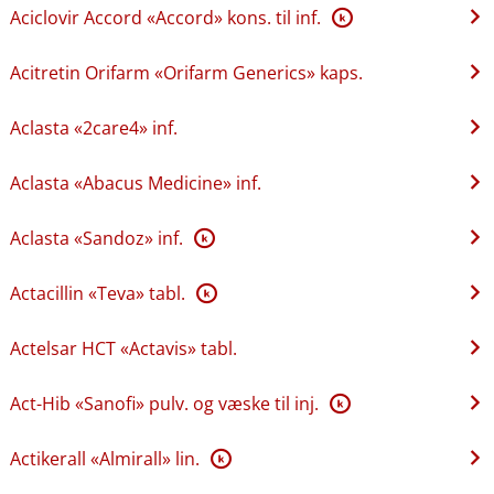
Aciclovir Accord «Accord» kons. til inf.
K
Acitretin Orifarm «Orifarm Generics» kaps.
Aclasta «2care4» inf.
Aclasta «Abacus Medicine» inf.
Aclasta «Sandoz» inf.
K
Actacillin «Teva» tabl.
K
Actelsar HCT «Actavis» tabl.
Act-Hib «Sanofi» pulv. og væske til inj.
K
Actikerall «Almirall» lin.
K