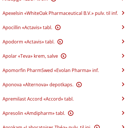
Apexelsin «WhiteOak Pharmaceutical B.V.» pulv. til inf.
Apocillin «Actavis» tabl.
K
Apodorm «Actavis» tabl.
K
Apolar «Teva» krem, salve
K
Apomorfin PharmSwed «Evolan Pharma» inf.
Aponova «Alternova» depotkaps.
K
Apremilast Accord «Accord» tabl.
Apresolin «Amdipharm» tabl.
K
Aprokam «Laboratoires Théa» pulv. til inj.
K