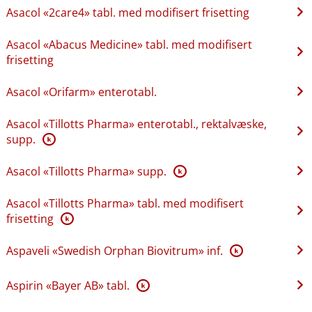
Asacol «2care4» tabl. med modifisert frisetting
Asacol «Abacus Medicine» tabl. med modifisert
frisetting
Asacol «Orifarm» enterotabl.
Asacol «Tillotts Pharma» enterotabl., rektalvæske,
supp.
K
Asacol «Tillotts Pharma» supp.
K
Asacol «Tillotts Pharma» tabl. med modifisert
frisetting
K
Aspaveli «Swedish Orphan Biovitrum» inf.
K
Aspirin «Bayer AB» tabl.
K