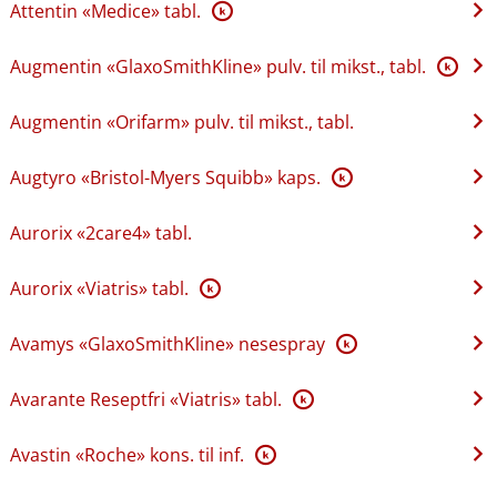
Attentin «Medice» tabl.
K
Augmentin «GlaxoSmithKline» pulv. til mikst., tabl.
K
Augmentin «Orifarm» pulv. til mikst., tabl.
Augtyro «Bristol-Myers Squibb» kaps.
K
Aurorix «2care4» tabl.
Aurorix «Viatris» tabl.
K
Avamys «GlaxoSmithKline» nesespray
K
Avarante Reseptfri «Viatris» tabl.
K
Avastin «Roche» kons. til inf.
K