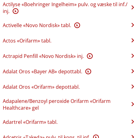
Actilyse «Boehringer Ingelheim» pulv. og væske til inf.​/​
inj.
K
Activelle «Novo Nordisk» tabl.
K
Actos «Orifarm» tabl.
Actrapid Penfill «Novo Nordisk» inj.
K
Adalat Oros «Bayer AB» depottabl.
K
Adalat Oros «Orifarm» depottabl.
Adapalene​/​Benzoyl peroxide Orifarm «Orifarm
Healthcare» gel
Adartrel «Orifarm» tabl.
Adcetris «Takeda» pulv. til kons. til inf.
K