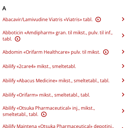
A
Abacavir​/​Lamivudine Viatris «Viatris» tabl.
K
Abboticin «Amdipharm» gran. til mikst., pulv. til inf.,
tabl.
K
Abdomin «Orifarm Healthcare» pulv. til mikst.
K
Abilify «2care4» mikst., smeltetabl.
Abilify «Abacus Medicine» mikst., smeltetabl., tabl.
Abilify «Orifarm» mikst., smeltetabl., tabl.
Abilify «Otsuka Pharmaceutical» inj., mikst.,
smeltetabl., tabl.
K
Abilify Maintena «Otsuka Pharmaceutical» depotinj.,