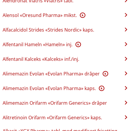
Alendronat Viatris «Viatris» tabl.
Alensol «Oresund Pharma» mikst.
K
Alfacalcidol Strides «Strides Nordic» kaps.
Alfentanil Hameln «Hameln» inj.
K
Alfentanil Kalceks «Kalceks» inf.​/​inj.
Alimemazin Evolan «Evolan Pharma» dråper
K
Alimemazin Evolan «Evolan Pharma» kaps.
K
Alimemazin Orifarm «Orifarm Generics» dråper
Alitretinoin Orifarm «Orifarm Generics» kaps.
Alkacit «XGX Pharma» tabl. med modifisert frisetting