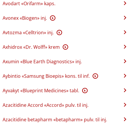
Avodart «Orifarm» kaps.
Avonex «Biogen» inj.
K
Avtozma «Celltrion» inj.
K
Axhidrox «Dr. Wolff» krem
K
Axumin «Blue Earth Diagnostics» inj.
Aybintio «Samsung Bioepis» kons. til inf.
K
Ayvakyt «Blueprint Medicines» tabl.
K
Azacitidine Accord «Accord» pulv. til inj.
Azacitidine betapharm «betapharm» pulv. til inj.