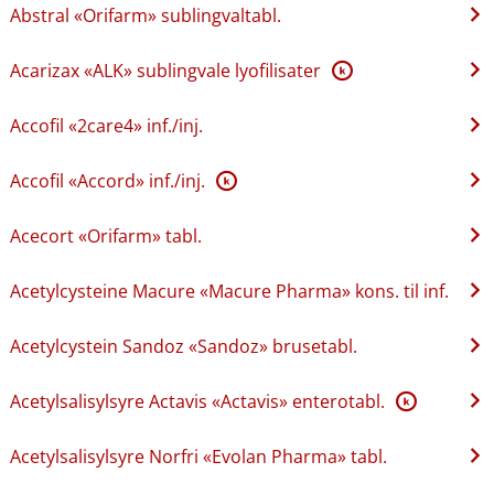
Abstral «Orifarm» sublingvaltabl.
Acarizax «ALK» sublingvale lyofilisater
K
Accofil «2care4» inf.​/​inj.
Accofil «Accord» inf.​/​inj.
K
Acecort «Orifarm» tabl.
Acetylcysteine Macure «Macure Pharma» kons. til inf.
Acetylcystein Sandoz «Sandoz» brusetabl.
Acetylsalisylsyre Actavis «Actavis» enterotabl.
K
Acetylsalisylsyre Norfri «Evolan Pharma» tabl.