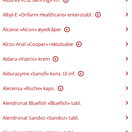
Albyl-E «Orifarm Healthcare» enterotabl.
K
Alcaine «Alcon» øyedråper
K
Alcos-Anal «Cooper» rektalsalve
K
Aldara «Viatris» krem
K
Aldurazyme «Sanofi» kons. til inf.
K
Alecensa «Roche» kaps.
K
Alendronat Bluefish «Bluefish» tabl.
Alendronat Sandoz «Sandoz» tabl.