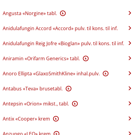
Angusta «Norgine» tabl.
K
Anidulafungin Accord «Accord» pulv. til kons. til inf.
Anidulafungin Reig Jofre «Bioglan» pulv. til kons. til inf.
Aniramin «Orifarm Generics» tabl.
K
Anoro Ellipta «GlaxoSmithKline» inhal.pulv.
K
Antabus «Teva» brusetabl.
K
Antepsin «Orion» mikst., tabl.
K
Antix «Cooper» krem
K
Anzupgo «LEO» krem
K