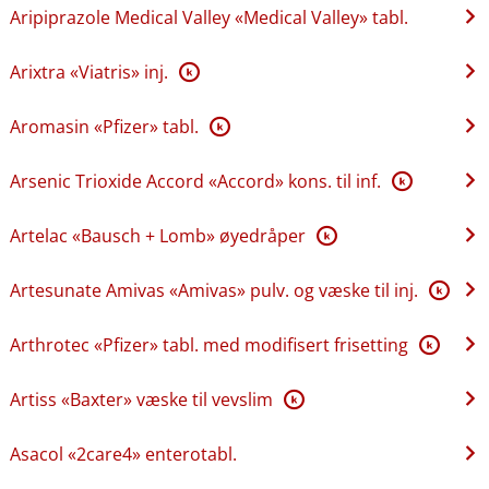
Aripiprazole Medical Valley «Medical Valley» tabl.
Arixtra «Viatris» inj.
K
Aromasin «Pfizer» tabl.
K
Arsenic Trioxide Accord «Accord» kons. til inf.
K
Artelac «Bausch + Lomb» øyedråper
K
Artesunate Amivas «Amivas» pulv. og væske til inj.
K
Arthrotec «Pfizer» tabl. med modifisert frisetting
K
Artiss «Baxter» væske til vevslim
K
Asacol «2care4» enterotabl.