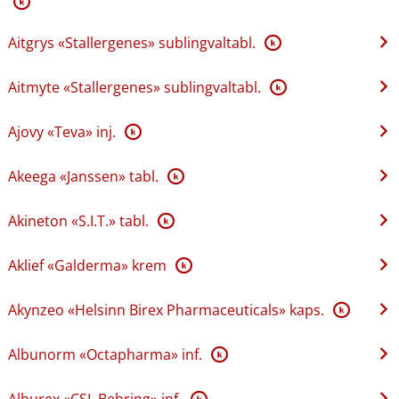
K
Aitgrys «Stallergenes» sublingvaltabl.
K
Aitmyte «Stallergenes» sublingvaltabl.
K
Ajovy «Teva» inj.
K
Akeega «Janssen» tabl.
K
Akineton «S.I.T.» tabl.
K
Aklief «Galderma» krem
K
Akynzeo «Helsinn Birex Pharmaceuticals» kaps.
K
Albunorm «Octapharma» inf.
K
Alburex «CSL Behring» inf.
K