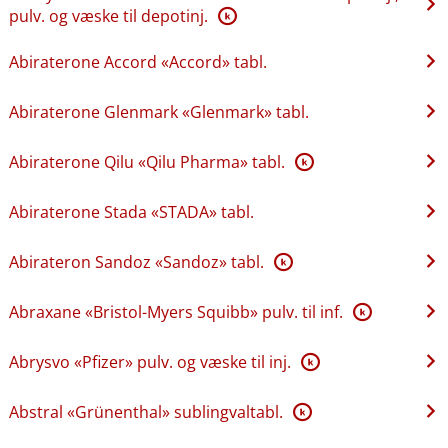
pulv. og væske til depotinj.
K
Abiraterone Accord «Accord» tabl.
Abiraterone Glenmark «Glenmark» tabl.
Abiraterone Qilu «Qilu Pharma» tabl.
K
Abiraterone Stada «STADA» tabl.
Abirateron Sandoz «Sandoz» tabl.
K
Abraxane «Bristol-Myers Squibb» pulv. til inf.
K
Abrysvo «Pfizer» pulv. og væske til inj.
K
Abstral «Grünenthal» sublingvaltabl.
K