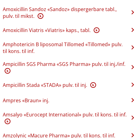
Amoxicillin Sandoz «Sandoz» dispergerbare tabl.,
pulv. til mikst.
K
Amoxicillin Viatris «Viatris» kaps., tabl.
K
Amphotericin B liposomal Tillomed «Tillomed» pulv.
til kons. til inf.
Ampicillin SGS Pharma «SGS Pharma» pulv. til inj.​/​inf.
K
Ampicillin Stada «STADA» pulv. til inj.
K
Ampres «Braun» inj.
Amsalyo «Eurocept International» pulv. til kons. til inf.
K
Amzolynic «Macure Pharma» pulv. til kons. til inf.