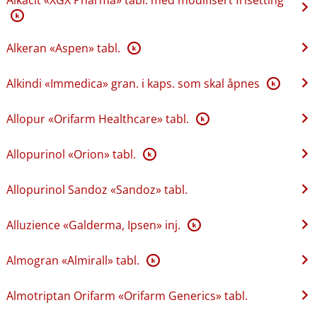
K
Alkeran «Aspen» tabl.
K
Alkindi «Immedica» gran. i kaps. som skal åpnes
K
Allopur «Orifarm Healthcare» tabl.
K
Allopurinol «Orion» tabl.
K
Allopurinol Sandoz «Sandoz» tabl.
Alluzience «Galderma, Ipsen» inj.
K
Almogran «Almirall» tabl.
K
Almotriptan Orifarm «Orifarm Generics» tabl.