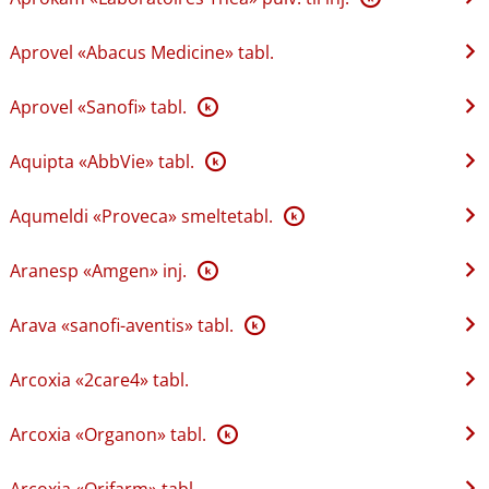
Aprovel «Abacus Medicine» tabl.
Aprovel «Sanofi» tabl.
K
Aquipta «AbbVie» tabl.
K
Aqumeldi «Proveca» smeltetabl.
K
Aranesp «Amgen» inj.
K
Arava «sanofi-aventis» tabl.
K
Arcoxia «2care4» tabl.
Arcoxia «Organon» tabl.
K
Arcoxia «Orifarm» tabl.