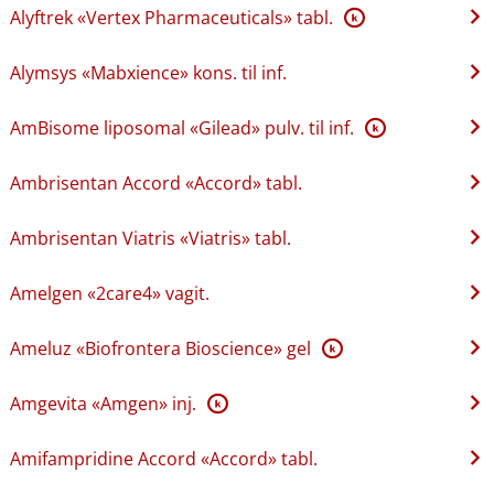
Alyftrek «Vertex Pharmaceuticals» tabl.
K
Alymsys «Mabxience» kons. til inf.
AmBisome liposomal «Gilead» pulv. til inf.
K
Ambrisentan Accord «Accord» tabl.
Ambrisentan Viatris «Viatris» tabl.
Amelgen «2care4» vagit.
Ameluz «Biofrontera Bioscience» gel
K
Amgevita «Amgen» inj.
K
Amifampridine Accord «Accord» tabl.