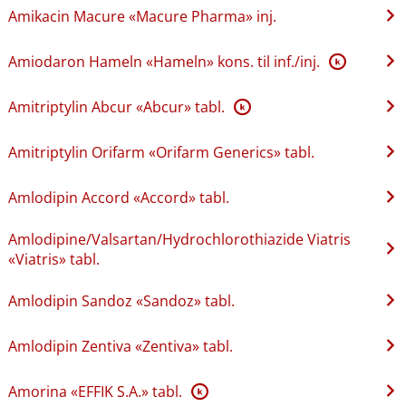
Amikacin Macure «Macure Pharma» inj.
Amiodaron Hameln «Hameln» kons. til inf.​/​inj.
K
Amitriptylin Abcur «Abcur» tabl.
K
Amitriptylin Orifarm «Orifarm Generics» tabl.
Amlodipin Accord «Accord» tabl.
Amlodipine​/​Valsartan​/​Hydrochlorothiazide Viatris
«Viatris» tabl.
Amlodipin Sandoz «Sandoz» tabl.
Amlodipin Zentiva «Zentiva» tabl.
Amorina «EFFIK S.A.» tabl.
K