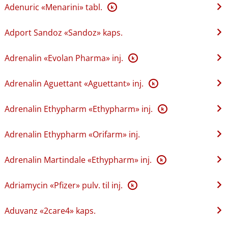
Adenuric «Menarini» tabl.
K
Adport Sandoz «Sandoz» kaps.
Adrenalin «Evolan Pharma» inj.
K
Adrenalin Aguettant «Aguettant» inj.
K
Adrenalin Ethypharm «Ethypharm» inj.
K
Adrenalin Ethypharm «Orifarm» inj.
Adrenalin Martindale «Ethypharm» inj.
K
Adriamycin «Pfizer» pulv. til inj.
K
Aduvanz «2care4» kaps.