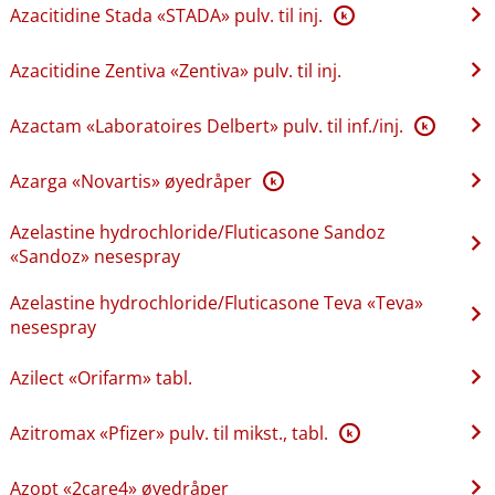
Azacitidine Stada «STADA» pulv. til inj.
K
Azacitidine Zentiva «Zentiva» pulv. til inj.
Azactam «Laboratoires Delbert» pulv. til inf.​/​inj.
K
Azarga «Novartis» øyedråper
K
Azelastine hydrochloride​/​Fluticasone Sandoz
«Sandoz» nesespray
Azelastine hydrochloride​/​Fluticasone Teva «Teva»
nesespray
Azilect «Orifarm» tabl.
Azitromax «Pfizer» pulv. til mikst., tabl.
K
Azopt «2care4» øyedråper