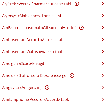
Alyftrek «Vertex Pharmaceuticals» tabl.
K
Alymsys «Mabxience» kons. til inf.
AmBisome liposomal «Gilead» pulv. til inf.
K
Ambrisentan Accord «Accord» tabl.
Ambrisentan Viatris «Viatris» tabl.
Amelgen «2care4» vagit.
Ameluz «Biofrontera Bioscience» gel
K
Amgevita «Amgen» inj.
K
Amifampridine Accord «Accord» tabl.