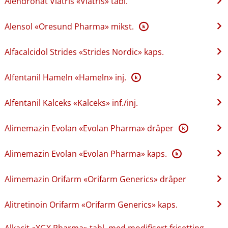
Alendronat Viatris «Viatris» tabl.
Alensol «Oresund Pharma» mikst.
K
Alfacalcidol Strides «Strides Nordic» kaps.
Alfentanil Hameln «Hameln» inj.
K
Alfentanil Kalceks «Kalceks» inf.​/​inj.
Alimemazin Evolan «Evolan Pharma» dråper
K
Alimemazin Evolan «Evolan Pharma» kaps.
K
Alimemazin Orifarm «Orifarm Generics» dråper
Alitretinoin Orifarm «Orifarm Generics» kaps.
Alkacit «XGX Pharma» tabl. med modifisert frisetting