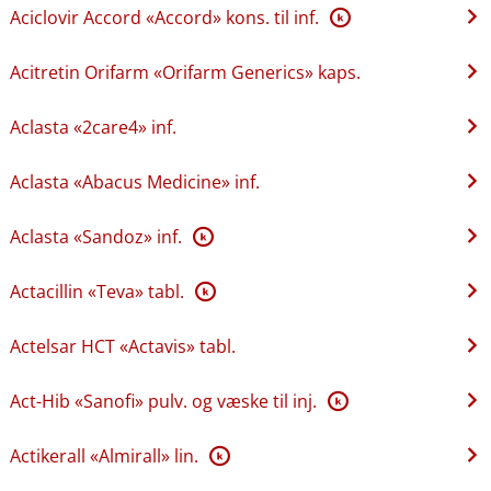
Aciclovir Accord «Accord» kons. til inf.
K
Acitretin Orifarm «Orifarm Generics» kaps.
Aclasta «2care4» inf.
Aclasta «Abacus Medicine» inf.
Aclasta «Sandoz» inf.
K
Actacillin «Teva» tabl.
K
Actelsar HCT «Actavis» tabl.
Act-Hib «Sanofi» pulv. og væske til inj.
K
Actikerall «Almirall» lin.
K