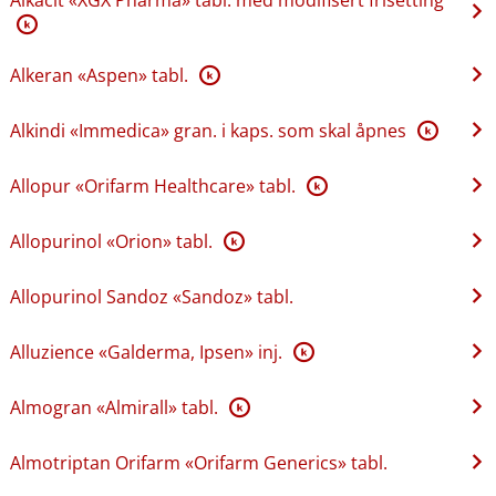
K
Alkeran «Aspen» tabl.
K
Alkindi «Immedica» gran. i kaps. som skal åpnes
K
Allopur «Orifarm Healthcare» tabl.
K
Allopurinol «Orion» tabl.
K
Allopurinol Sandoz «Sandoz» tabl.
Alluzience «Galderma, Ipsen» inj.
K
Almogran «Almirall» tabl.
K
Almotriptan Orifarm «Orifarm Generics» tabl.