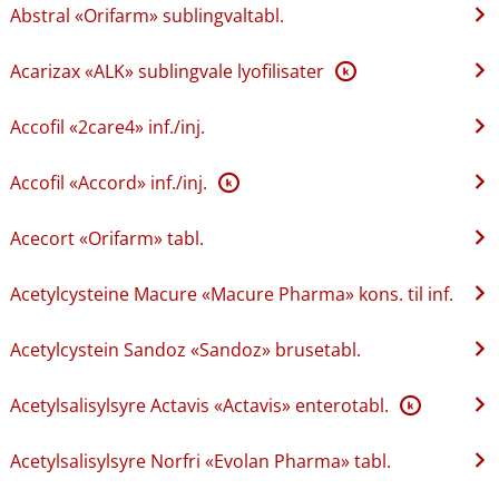
Abstral «Orifarm» sublingvaltabl.
Acarizax «ALK» sublingvale lyofilisater
K
Accofil «2care4» inf.​/​inj.
Accofil «Accord» inf.​/​inj.
K
Acecort «Orifarm» tabl.
Acetylcysteine Macure «Macure Pharma» kons. til inf.
Acetylcystein Sandoz «Sandoz» brusetabl.
Acetylsalisylsyre Actavis «Actavis» enterotabl.
K
Acetylsalisylsyre Norfri «Evolan Pharma» tabl.