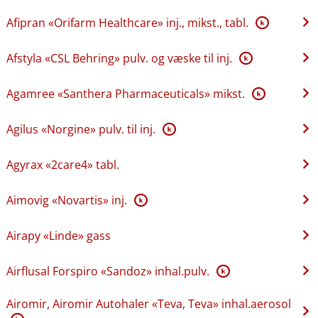
Afipran «Orifarm Healthcare» inj., mikst., tabl.
K
Afstyla «CSL Behring» pulv. og væske til inj.
K
Agamree «Santhera Pharmaceuticals» mikst.
K
Agilus «Norgine» pulv. til inj.
K
Agyrax «2care4» tabl.
Aimovig «Novartis» inj.
K
Airapy «Linde» gass
Airflusal Forspiro «Sandoz» inhal.pulv.
K
Airomir, Airomir Autohaler «Teva, Teva» inhal.aerosol