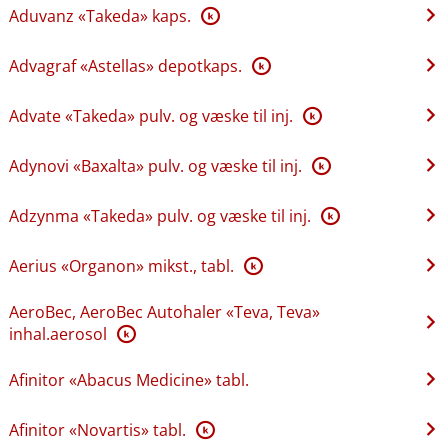
Aduvanz «Takeda» kaps.
K
Advagraf «Astellas» depotkaps.
K
Advate «Takeda» pulv. og væske til inj.
K
Adynovi «Baxalta» pulv. og væske til inj.
K
Adzynma «Takeda» pulv. og væske til inj.
K
Aerius «Organon» mikst., tabl.
K
AeroBec, AeroBec Autohaler «Teva, Teva»
inhal.aerosol
K
Afinitor «Abacus Medicine» tabl.
Afinitor «Novartis» tabl.
K