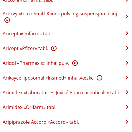
Arexvy «GlaxoSmithKline» pulv. og suspensjon til inj.
K
Aricept «Orifarm» tabl.
Aricept «Pfizer» tabl.
K
Aridol «Pharmaxis» inhal.pulv.
K
Arikayce liposomal «Insmed» inhal.væske
K
Arimidex «Laboratoires Juvisé Pharmaceuticals» tabl.
Arimidex «Orifarm» tabl.
Aripiprazole Accord «Accord» tabl.