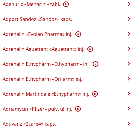
Adenuric «Menarini» tabl.
K
Adport Sandoz «Sandoz» kaps.
Adrenalin «Evolan Pharma» inj.
K
Adrenalin Aguettant «Aguettant» inj.
K
Adrenalin Ethypharm «Ethypharm» inj.
K
Adrenalin Ethypharm «Orifarm» inj.
Adrenalin Martindale «Ethypharm» inj.
K
Adriamycin «Pfizer» pulv. til inj.
K
Aduvanz «2care4» kaps.