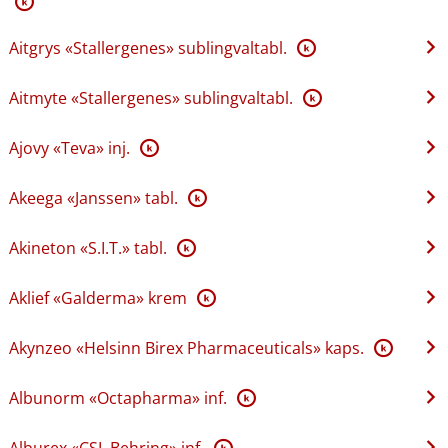
K
Aitgrys «Stallergenes» sublingvaltabl.
K
Aitmyte «Stallergenes» sublingvaltabl.
K
Ajovy «Teva» inj.
K
Akeega «Janssen» tabl.
K
Akineton «S.I.T.» tabl.
K
Aklief «Galderma» krem
K
Akynzeo «Helsinn Birex Pharmaceuticals» kaps.
K
Albunorm «Octapharma» inf.
K
Alburex «CSL Behring» inf.
K