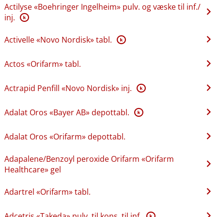
Actilyse «Boehringer Ingelheim» pulv. og væske til inf.​/​
inj.
K
Activelle «Novo Nordisk» tabl.
K
Actos «Orifarm» tabl.
Actrapid Penfill «Novo Nordisk» inj.
K
Adalat Oros «Bayer AB» depottabl.
K
Adalat Oros «Orifarm» depottabl.
Adapalene​/​Benzoyl peroxide Orifarm «Orifarm
Healthcare» gel
Adartrel «Orifarm» tabl.
Adcetris «Takeda» pulv. til kons. til inf.
K