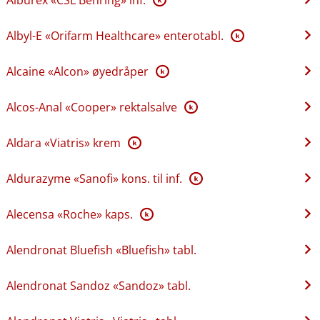
Albyl-E «Orifarm Healthcare» enterotabl.
K
Alcaine «Alcon» øyedråper
K
Alcos-Anal «Cooper» rektalsalve
K
Aldara «Viatris» krem
K
Aldurazyme «Sanofi» kons. til inf.
K
Alecensa «Roche» kaps.
K
Alendronat Bluefish «Bluefish» tabl.
Alendronat Sandoz «Sandoz» tabl.