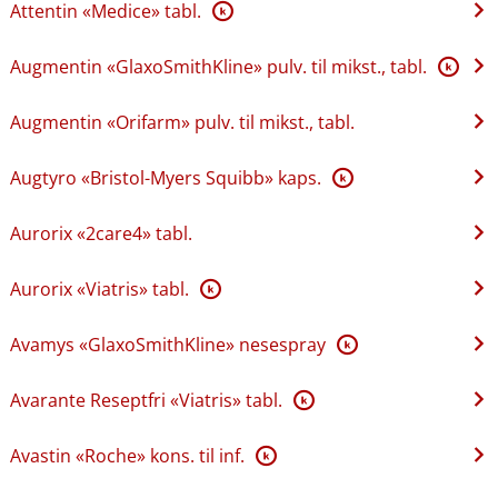
Attentin «Medice» tabl.
K
Augmentin «GlaxoSmithKline» pulv. til mikst., tabl.
K
Augmentin «Orifarm» pulv. til mikst., tabl.
Augtyro «Bristol-Myers Squibb» kaps.
K
Aurorix «2care4» tabl.
Aurorix «Viatris» tabl.
K
Avamys «GlaxoSmithKline» nesespray
K
Avarante Reseptfri «Viatris» tabl.
K
Avastin «Roche» kons. til inf.
K