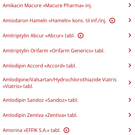
Amikacin Macure «Macure Pharma» inj.
Amiodaron Hameln «Hameln» kons. til inf.​/​inj.
K
Amitriptylin Abcur «Abcur» tabl.
K
Amitriptylin Orifarm «Orifarm Generics» tabl.
Amlodipin Accord «Accord» tabl.
Amlodipine​/​Valsartan​/​Hydrochlorothiazide Viatris
«Viatris» tabl.
Amlodipin Sandoz «Sandoz» tabl.
Amlodipin Zentiva «Zentiva» tabl.
Amorina «EFFIK S.A.» tabl.
K