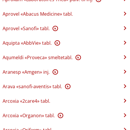
Aprovel «Abacus Medicine» tabl.
Aprovel «Sanofi» tabl.
K
Aquipta «AbbVie» tabl.
K
Aqumeldi «Proveca» smeltetabl.
K
Aranesp «Amgen» inj.
K
Arava «sanofi-aventis» tabl.
K
Arcoxia «2care4» tabl.
Arcoxia «Organon» tabl.
K
Arcoxia «Orifarm» tabl.