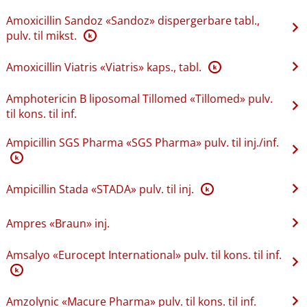
Amoxicillin Sandoz «Sandoz» dispergerbare tabl.,
pulv. til mikst.
K
Amoxicillin Viatris «Viatris» kaps., tabl.
K
Amphotericin B liposomal Tillomed «Tillomed» pulv.
til kons. til inf.
Ampicillin SGS Pharma «SGS Pharma» pulv. til inj.​/​inf.
K
Ampicillin Stada «STADA» pulv. til inj.
K
Ampres «Braun» inj.
Amsalyo «Eurocept International» pulv. til kons. til inf.
K
Amzolynic «Macure Pharma» pulv. til kons. til inf.