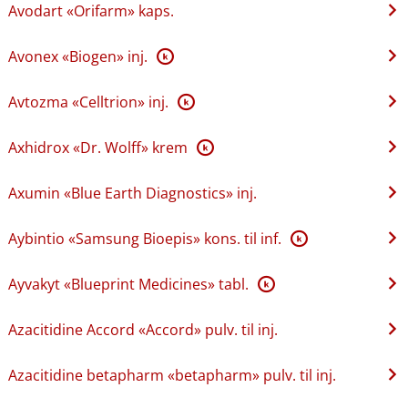
Avodart «Orifarm» kaps.
Avonex «Biogen» inj.
K
Avtozma «Celltrion» inj.
K
Axhidrox «Dr. Wolff» krem
K
Axumin «Blue Earth Diagnostics» inj.
Aybintio «Samsung Bioepis» kons. til inf.
K
Ayvakyt «Blueprint Medicines» tabl.
K
Azacitidine Accord «Accord» pulv. til inj.
Azacitidine betapharm «betapharm» pulv. til inj.