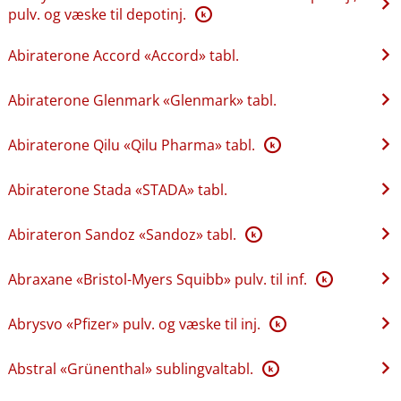
pulv. og væske til depotinj.
K
Abiraterone Accord «Accord» tabl.
Abiraterone Glenmark «Glenmark» tabl.
Abiraterone Qilu «Qilu Pharma» tabl.
K
Abiraterone Stada «STADA» tabl.
Abirateron Sandoz «Sandoz» tabl.
K
Abraxane «Bristol-Myers Squibb» pulv. til inf.
K
Abrysvo «Pfizer» pulv. og væske til inj.
K
Abstral «Grünenthal» sublingvaltabl.
K