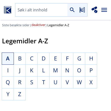
deaktiver
Siste besøkte sider (
)
Legemidler A-Z
Legemidler A-Z
A
B
C
D
E
F
G
H
I
J
K
L
M
N
O
P
Q
R
S
T
U
V
W
X
Y
Z