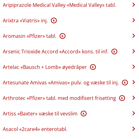
Aripiprazole Medical Valley «Medical Valley» tabl.
Arixtra «Viatris» inj.
K
Aromasin «Pfizer» tabl.
K
Arsenic Trioxide Accord «Accord» kons. til inf.
K
Artelac «Bausch + Lomb» øyedråper
K
Artesunate Amivas «Amivas» pulv. og væske til inj.
K
Arthrotec «Pfizer» tabl. med modifisert frisetting
K
Artiss «Baxter» væske til vevslim
K
Asacol «2care4» enterotabl.