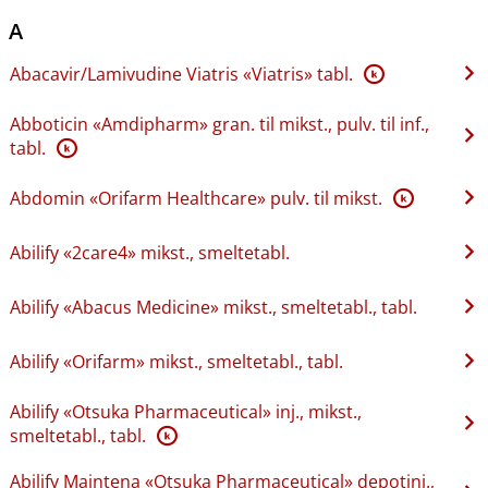
A
Abacavir​/​Lamivudine Viatris «Viatris» tabl.
K
Abboticin «Amdipharm» gran. til mikst., pulv. til inf.,
tabl.
K
Abdomin «Orifarm Healthcare» pulv. til mikst.
K
Abilify «2care4» mikst., smeltetabl.
Abilify «Abacus Medicine» mikst., smeltetabl., tabl.
Abilify «Orifarm» mikst., smeltetabl., tabl.
Abilify «Otsuka Pharmaceutical» inj., mikst.,
smeltetabl., tabl.
K
Abilify Maintena «Otsuka Pharmaceutical» depotinj.,