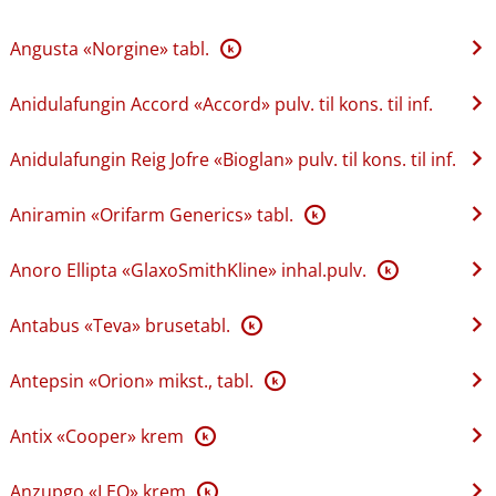
Angusta «Norgine» tabl.
K
Anidulafungin Accord «Accord» pulv. til kons. til inf.
Anidulafungin Reig Jofre «Bioglan» pulv. til kons. til inf.
Aniramin «Orifarm Generics» tabl.
K
Anoro Ellipta «GlaxoSmithKline» inhal.pulv.
K
Antabus «Teva» brusetabl.
K
Antepsin «Orion» mikst., tabl.
K
Antix «Cooper» krem
K
Anzupgo «LEO» krem
K