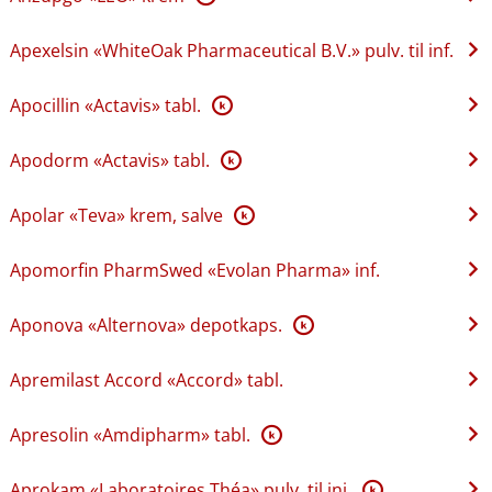
Apexelsin «WhiteOak Pharmaceutical B.V.» pulv. til inf.
Apocillin «Actavis» tabl.
K
Apodorm «Actavis» tabl.
K
Apolar «Teva» krem, salve
K
Apomorfin PharmSwed «Evolan Pharma» inf.
Aponova «Alternova» depotkaps.
K
Apremilast Accord «Accord» tabl.
Apresolin «Amdipharm» tabl.
K
Aprokam «Laboratoires Théa» pulv. til inj.
K