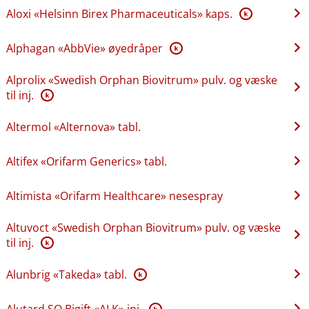
Aloxi «Helsinn Birex Pharmaceuticals» kaps.
K
Alphagan «AbbVie» øyedråper
K
Alprolix «Swedish Orphan Biovitrum» pulv. og væske
til inj.
K
Altermol «Alternova» tabl.
Altifex «Orifarm Generics» tabl.
Altimista «Orifarm Healthcare» nesespray
Altuvoct «Swedish Orphan Biovitrum» pulv. og væske
til inj.
K
Alunbrig «Takeda» tabl.
K
Alutard SQ Bigift «ALK» inj.
K