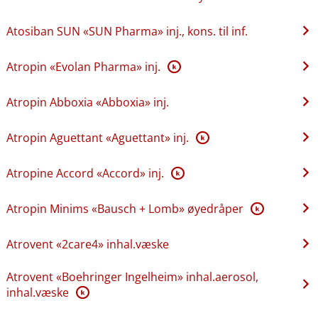
Atosiban SUN «SUN Pharma» inj., kons. til inf.
Atropin «Evolan Pharma» inj.
K
Atropin Abboxia «Abboxia» inj.
Atropin Aguettant «Aguettant» inj.
K
Atropine Accord «Accord» inj.
K
Atropin Minims «Bausch + Lomb» øyedråper
K
Atrovent «2care4» inhal.væske
Atrovent «Boehringer Ingelheim» inhal.aerosol,
inhal.væske
K