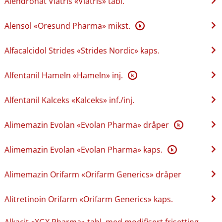
Alendronat Viatris «Viatris» tabl.
Alensol «Oresund Pharma» mikst.
K
Alfacalcidol Strides «Strides Nordic» kaps.
Alfentanil Hameln «Hameln» inj.
K
Alfentanil Kalceks «Kalceks» inf.​/​inj.
Alimemazin Evolan «Evolan Pharma» dråper
K
Alimemazin Evolan «Evolan Pharma» kaps.
K
Alimemazin Orifarm «Orifarm Generics» dråper
Alitretinoin Orifarm «Orifarm Generics» kaps.
Alkacit «XGX Pharma» tabl. med modifisert frisetting