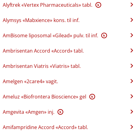
Alyftrek «Vertex Pharmaceuticals» tabl.
K
Alymsys «Mabxience» kons. til inf.
AmBisome liposomal «Gilead» pulv. til inf.
K
Ambrisentan Accord «Accord» tabl.
Ambrisentan Viatris «Viatris» tabl.
Amelgen «2care4» vagit.
Ameluz «Biofrontera Bioscience» gel
K
Amgevita «Amgen» inj.
K
Amifampridine Accord «Accord» tabl.