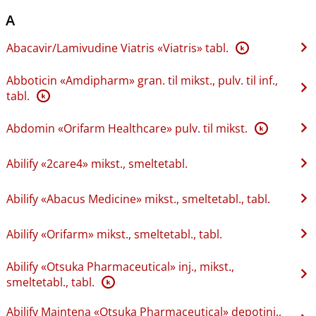
A
Abacavir​/​Lamivudine Viatris «Viatris» tabl.
K
Abboticin «Amdipharm» gran. til mikst., pulv. til inf.,
tabl.
K
Abdomin «Orifarm Healthcare» pulv. til mikst.
K
Abilify «2care4» mikst., smeltetabl.
Abilify «Abacus Medicine» mikst., smeltetabl., tabl.
Abilify «Orifarm» mikst., smeltetabl., tabl.
Abilify «Otsuka Pharmaceutical» inj., mikst.,
smeltetabl., tabl.
K
Abilify Maintena «Otsuka Pharmaceutical» depotinj.,