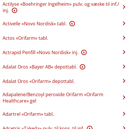
Actilyse «Boehringer Ingelheim» pulv. og væske til inf.​/​
inj.
K
Activelle «Novo Nordisk» tabl.
K
Actos «Orifarm» tabl.
Actrapid Penfill «Novo Nordisk» inj.
K
Adalat Oros «Bayer AB» depottabl.
K
Adalat Oros «Orifarm» depottabl.
Adapalene​/​Benzoyl peroxide Orifarm «Orifarm
Healthcare» gel
Adartrel «Orifarm» tabl.
Adcetris «Takeda» pulv. til kons. til inf.
K