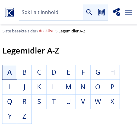
deaktiver
Siste besøkte sider (
)
Legemidler A-Z
Legemidler A-Z
A
B
C
D
E
F
G
H
I
J
K
L
M
N
O
P
Q
R
S
T
U
V
W
X
Y
Z