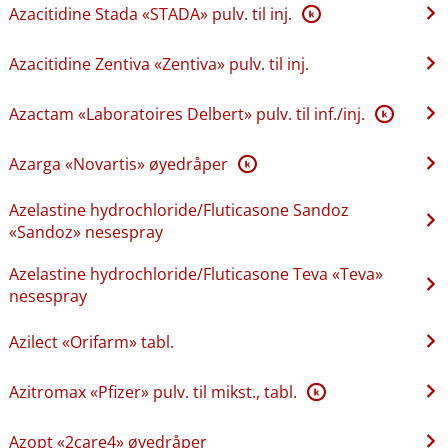
Azacitidine Stada «STADA» pulv. til inj.
K
Azacitidine Zentiva «Zentiva» pulv. til inj.
Azactam «Laboratoires Delbert» pulv. til inf.​/​inj.
K
Azarga «Novartis» øyedråper
K
Azelastine hydrochloride​/​Fluticasone Sandoz
«Sandoz» nesespray
Azelastine hydrochloride​/​Fluticasone Teva «Teva»
nesespray
Azilect «Orifarm» tabl.
Azitromax «Pfizer» pulv. til mikst., tabl.
K
Azopt «2care4» øyedråper