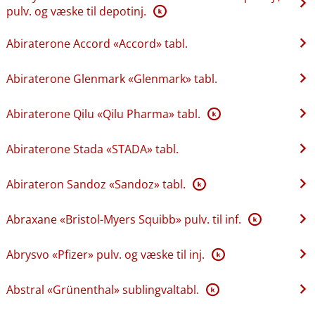
pulv. og væske til depotinj.
K
Abiraterone Accord «Accord» tabl.
Abiraterone Glenmark «Glenmark» tabl.
Abiraterone Qilu «Qilu Pharma» tabl.
K
Abiraterone Stada «STADA» tabl.
Abirateron Sandoz «Sandoz» tabl.
K
Abraxane «Bristol-Myers Squibb» pulv. til inf.
K
Abrysvo «Pfizer» pulv. og væske til inj.
K
Abstral «Grünenthal» sublingvaltabl.
K