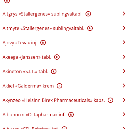
K
Aitgrys «Stallergenes» sublingvaltabl.
K
Aitmyte «Stallergenes» sublingvaltabl.
K
Ajovy «Teva» inj.
K
Akeega «Janssen» tabl.
K
Akineton «S.I.T.» tabl.
K
Aklief «Galderma» krem
K
Akynzeo «Helsinn Birex Pharmaceuticals» kaps.
K
Albunorm «Octapharma» inf.
K
Alburex «CSL Behring» inf.
K