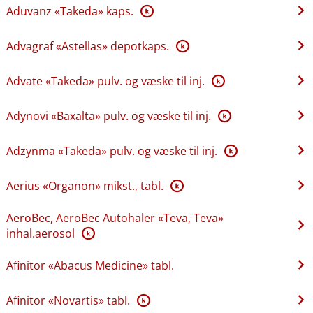
Aduvanz «Takeda» kaps.
K
Advagraf «Astellas» depotkaps.
K
Advate «Takeda» pulv. og væske til inj.
K
Adynovi «Baxalta» pulv. og væske til inj.
K
Adzynma «Takeda» pulv. og væske til inj.
K
Aerius «Organon» mikst., tabl.
K
AeroBec, AeroBec Autohaler «Teva, Teva»
inhal.aerosol
K
Afinitor «Abacus Medicine» tabl.
Afinitor «Novartis» tabl.
K