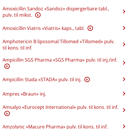
Amoxicillin Sandoz «Sandoz» dispergerbare tabl.,
pulv. til mikst.
K
Amoxicillin Viatris «Viatris» kaps., tabl.
K
Amphotericin B liposomal Tillomed «Tillomed» pulv.
til kons. til inf.
Ampicillin SGS Pharma «SGS Pharma» pulv. til inj.​/​inf.
K
Ampicillin Stada «STADA» pulv. til inj.
K
Ampres «Braun» inj.
Amsalyo «Eurocept International» pulv. til kons. til inf.
K
Amzolynic «Macure Pharma» pulv. til kons. til inf.