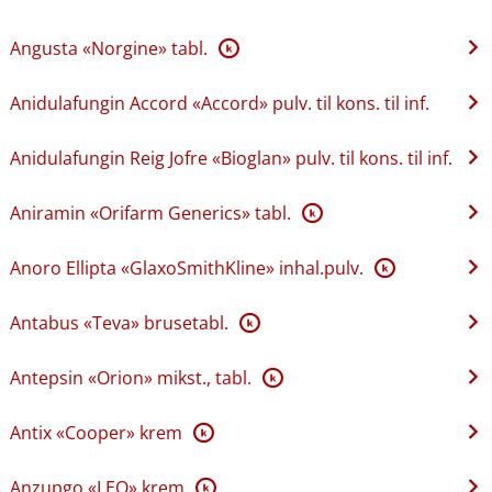
Angusta «Norgine» tabl.
K
Anidulafungin Accord «Accord» pulv. til kons. til inf.
Anidulafungin Reig Jofre «Bioglan» pulv. til kons. til inf.
Aniramin «Orifarm Generics» tabl.
K
Anoro Ellipta «GlaxoSmithKline» inhal.pulv.
K
Antabus «Teva» brusetabl.
K
Antepsin «Orion» mikst., tabl.
K
Antix «Cooper» krem
K
Anzupgo «LEO» krem
K