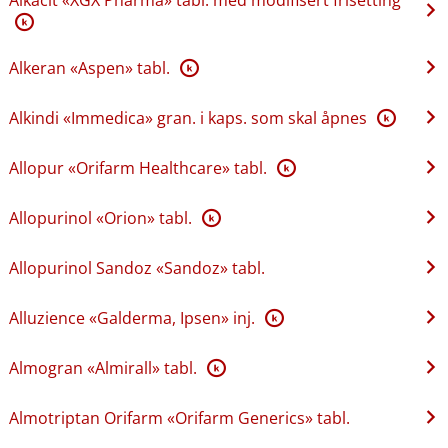
K
Alkeran «Aspen» tabl.
K
Alkindi «Immedica» gran. i kaps. som skal åpnes
K
Allopur «Orifarm Healthcare» tabl.
K
Allopurinol «Orion» tabl.
K
Allopurinol Sandoz «Sandoz» tabl.
Alluzience «Galderma, Ipsen» inj.
K
Almogran «Almirall» tabl.
K
Almotriptan Orifarm «Orifarm Generics» tabl.