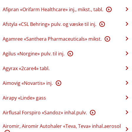
Afipran «Orifarm Healthcare» inj., mikst., tabl.
K
Afstyla «CSL Behring» pulv. og væske til inj.
K
Agamree «Santhera Pharmaceuticals» mikst.
K
Agilus «Norgine» pulv. til inj.
K
Agyrax «2care4» tabl.
Aimovig «Novartis» inj.
K
Airapy «Linde» gass
Airflusal Forspiro «Sandoz» inhal.pulv.
K
Airomir, Airomir Autohaler «Teva, Teva» inhal.aerosol