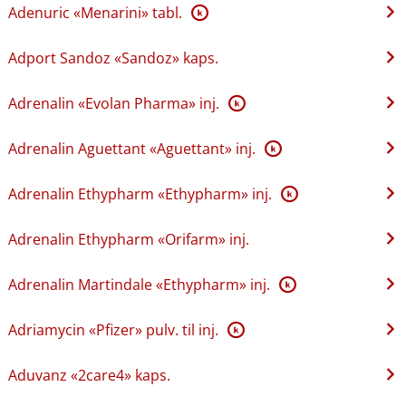
Adenuric «Menarini» tabl.
K
Adport Sandoz «Sandoz» kaps.
Adrenalin «Evolan Pharma» inj.
K
Adrenalin Aguettant «Aguettant» inj.
K
Adrenalin Ethypharm «Ethypharm» inj.
K
Adrenalin Ethypharm «Orifarm» inj.
Adrenalin Martindale «Ethypharm» inj.
K
Adriamycin «Pfizer» pulv. til inj.
K
Aduvanz «2care4» kaps.