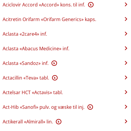
Aciclovir Accord «Accord» kons. til inf.
K
Acitretin Orifarm «Orifarm Generics» kaps.
Aclasta «2care4» inf.
Aclasta «Abacus Medicine» inf.
Aclasta «Sandoz» inf.
K
Actacillin «Teva» tabl.
K
Actelsar HCT «Actavis» tabl.
Act-Hib «Sanofi» pulv. og væske til inj.
K
Actikerall «Almirall» lin.
K