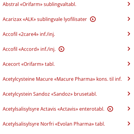
Abstral «Orifarm» sublingvaltabl.
Acarizax «ALK» sublingvale lyofilisater
K
Accofil «2care4» inf.​/​inj.
Accofil «Accord» inf.​/​inj.
K
Acecort «Orifarm» tabl.
Acetylcysteine Macure «Macure Pharma» kons. til inf.
Acetylcystein Sandoz «Sandoz» brusetabl.
Acetylsalisylsyre Actavis «Actavis» enterotabl.
K
Acetylsalisylsyre Norfri «Evolan Pharma» tabl.