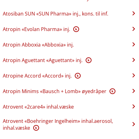
Atosiban SUN «SUN Pharma» inj., kons. til inf.
Atropin «Evolan Pharma» inj.
K
Atropin Abboxia «Abboxia» inj.
Atropin Aguettant «Aguettant» inj.
K
Atropine Accord «Accord» inj.
K
Atropin Minims «Bausch + Lomb» øyedråper
K
Atrovent «2care4» inhal.væske
Atrovent «Boehringer Ingelheim» inhal.aerosol,
inhal.væske
K