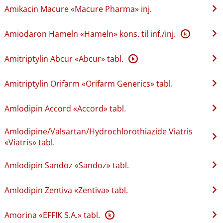
Amikacin Macure «Macure Pharma» inj.
Amiodaron Hameln «Hameln» kons. til inf.​/​inj.
K
Amitriptylin Abcur «Abcur» tabl.
K
Amitriptylin Orifarm «Orifarm Generics» tabl.
Amlodipin Accord «Accord» tabl.
Amlodipine​/​Valsartan​/​Hydrochlorothiazide Viatris
«Viatris» tabl.
Amlodipin Sandoz «Sandoz» tabl.
Amlodipin Zentiva «Zentiva» tabl.
Amorina «EFFIK S.A.» tabl.
K