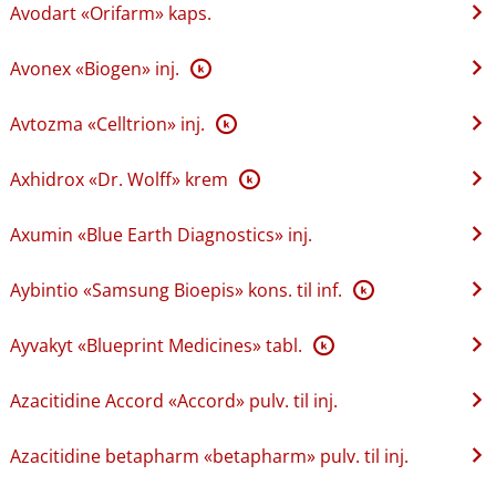
Avodart «Orifarm» kaps.
Avonex «Biogen» inj.
K
Avtozma «Celltrion» inj.
K
Axhidrox «Dr. Wolff» krem
K
Axumin «Blue Earth Diagnostics» inj.
Aybintio «Samsung Bioepis» kons. til inf.
K
Ayvakyt «Blueprint Medicines» tabl.
K
Azacitidine Accord «Accord» pulv. til inj.
Azacitidine betapharm «betapharm» pulv. til inj.