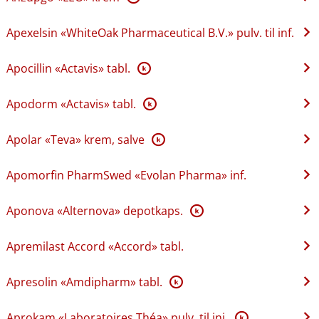
Apexelsin «WhiteOak Pharmaceutical B.V.» pulv. til inf.
Apocillin «Actavis» tabl.
K
Apodorm «Actavis» tabl.
K
Apolar «Teva» krem, salve
K
Apomorfin PharmSwed «Evolan Pharma» inf.
Aponova «Alternova» depotkaps.
K
Apremilast Accord «Accord» tabl.
Apresolin «Amdipharm» tabl.
K
Aprokam «Laboratoires Théa» pulv. til inj.
K