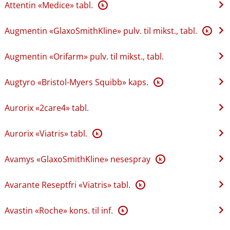
Attentin «Medice» tabl.
K
Augmentin «GlaxoSmithKline» pulv. til mikst., tabl.
K
Augmentin «Orifarm» pulv. til mikst., tabl.
Augtyro «Bristol-Myers Squibb» kaps.
K
Aurorix «2care4» tabl.
Aurorix «Viatris» tabl.
K
Avamys «GlaxoSmithKline» nesespray
K
Avarante Reseptfri «Viatris» tabl.
K
Avastin «Roche» kons. til inf.
K