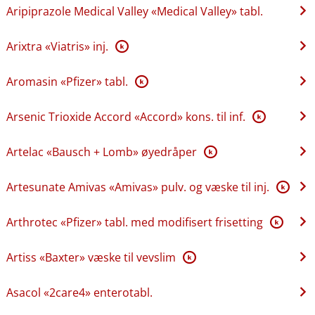
Aripiprazole Medical Valley «Medical Valley» tabl.
Arixtra «Viatris» inj.
K
Aromasin «Pfizer» tabl.
K
Arsenic Trioxide Accord «Accord» kons. til inf.
K
Artelac «Bausch + Lomb» øyedråper
K
Artesunate Amivas «Amivas» pulv. og væske til inj.
K
Arthrotec «Pfizer» tabl. med modifisert frisetting
K
Artiss «Baxter» væske til vevslim
K
Asacol «2care4» enterotabl.