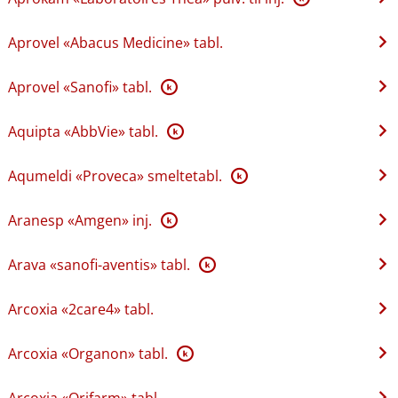
Aprovel «Abacus Medicine» tabl.
Aprovel «Sanofi» tabl.
K
Aquipta «AbbVie» tabl.
K
Aqumeldi «Proveca» smeltetabl.
K
Aranesp «Amgen» inj.
K
Arava «sanofi-aventis» tabl.
K
Arcoxia «2care4» tabl.
Arcoxia «Organon» tabl.
K
Arcoxia «Orifarm» tabl.