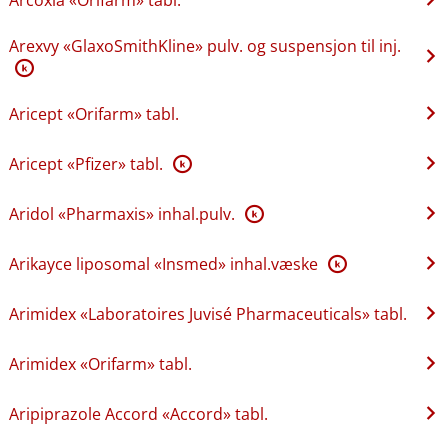
Arexvy «GlaxoSmithKline» pulv. og suspensjon til inj.
K
Aricept «Orifarm» tabl.
Aricept «Pfizer» tabl.
K
Aridol «Pharmaxis» inhal.pulv.
K
Arikayce liposomal «Insmed» inhal.væske
K
Arimidex «Laboratoires Juvisé Pharmaceuticals» tabl.
Arimidex «Orifarm» tabl.
Aripiprazole Accord «Accord» tabl.