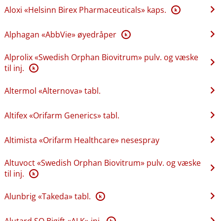
Aloxi «Helsinn Birex Pharmaceuticals» kaps.
K
Alphagan «AbbVie» øyedråper
K
Alprolix «Swedish Orphan Biovitrum» pulv. og væske
til inj.
K
Altermol «Alternova» tabl.
Altifex «Orifarm Generics» tabl.
Altimista «Orifarm Healthcare» nesespray
Altuvoct «Swedish Orphan Biovitrum» pulv. og væske
til inj.
K
Alunbrig «Takeda» tabl.
K
Alutard SQ Bigift «ALK» inj.
K