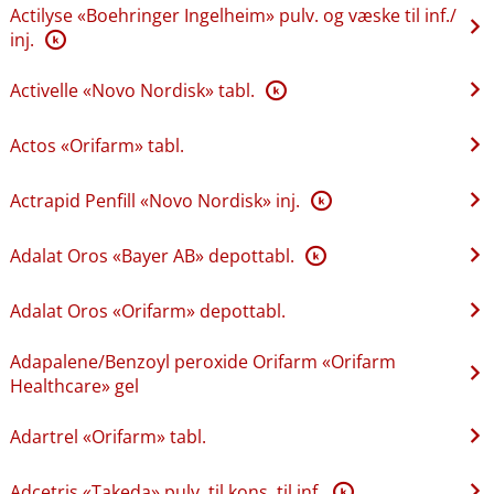
Actilyse «Boehringer Ingelheim» pulv. og væske til inf.​/​
inj.
K
Activelle «Novo Nordisk» tabl.
K
Actos «Orifarm» tabl.
Actrapid Penfill «Novo Nordisk» inj.
K
Adalat Oros «Bayer AB» depottabl.
K
Adalat Oros «Orifarm» depottabl.
Adapalene​/​Benzoyl peroxide Orifarm «Orifarm
Healthcare» gel
Adartrel «Orifarm» tabl.
Adcetris «Takeda» pulv. til kons. til inf.
K