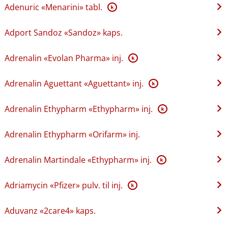
Adenuric «Menarini» tabl.
K
Adport Sandoz «Sandoz» kaps.
Adrenalin «Evolan Pharma» inj.
K
Adrenalin Aguettant «Aguettant» inj.
K
Adrenalin Ethypharm «Ethypharm» inj.
K
Adrenalin Ethypharm «Orifarm» inj.
Adrenalin Martindale «Ethypharm» inj.
K
Adriamycin «Pfizer» pulv. til inj.
K
Aduvanz «2care4» kaps.