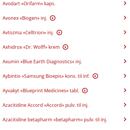
Avodart «Orifarm» kaps.
Avonex «Biogen» inj.
K
Avtozma «Celltrion» inj.
K
Axhidrox «Dr. Wolff» krem
K
Axumin «Blue Earth Diagnostics» inj.
Aybintio «Samsung Bioepis» kons. til inf.
K
Ayvakyt «Blueprint Medicines» tabl.
K
Azacitidine Accord «Accord» pulv. til inj.
Azacitidine betapharm «betapharm» pulv. til inj.