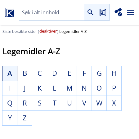
deaktiver
Siste besøkte sider (
)
Legemidler A-Z
Legemidler A-Z
A
B
C
D
E
F
G
H
I
J
K
L
M
N
O
P
Q
R
S
T
U
V
W
X
Y
Z