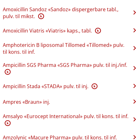
Amoxicillin Sandoz «Sandoz» dispergerbare tabl.,
pulv. til mikst.
K
Amoxicillin Viatris «Viatris» kaps., tabl.
K
Amphotericin B liposomal Tillomed «Tillomed» pulv.
til kons. til inf.
Ampicillin SGS Pharma «SGS Pharma» pulv. til inj.​/​inf.
K
Ampicillin Stada «STADA» pulv. til inj.
K
Ampres «Braun» inj.
Amsalyo «Eurocept International» pulv. til kons. til inf.
K
Amzolynic «Macure Pharma» pulv. til kons. til inf.