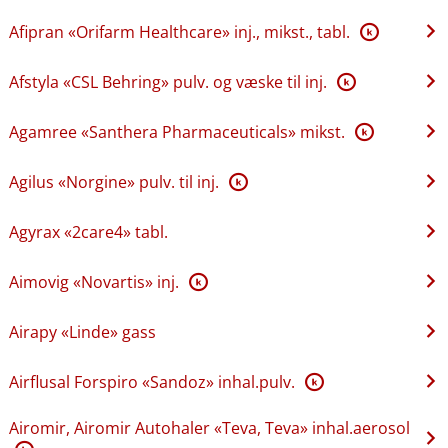
Afipran «Orifarm Healthcare» inj., mikst., tabl.
K
Afstyla «CSL Behring» pulv. og væske til inj.
K
Agamree «Santhera Pharmaceuticals» mikst.
K
Agilus «Norgine» pulv. til inj.
K
Agyrax «2care4» tabl.
Aimovig «Novartis» inj.
K
Airapy «Linde» gass
Airflusal Forspiro «Sandoz» inhal.pulv.
K
Airomir, Airomir Autohaler «Teva, Teva» inhal.aerosol