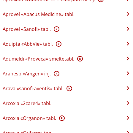
Aprovel «Abacus Medicine» tabl.
Aprovel «Sanofi» tabl.
K
Aquipta «AbbVie» tabl.
K
Aqumeldi «Proveca» smeltetabl.
K
Aranesp «Amgen» inj.
K
Arava «sanofi-aventis» tabl.
K
Arcoxia «2care4» tabl.
Arcoxia «Organon» tabl.
K
Arcoxia «Orifarm» tabl.