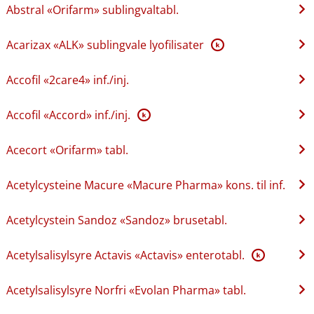
Abstral «Orifarm» sublingvaltabl.
Acarizax «ALK» sublingvale lyofilisater
K
Accofil «2care4» inf.​/​inj.
Accofil «Accord» inf.​/​inj.
K
Acecort «Orifarm» tabl.
Acetylcysteine Macure «Macure Pharma» kons. til inf.
Acetylcystein Sandoz «Sandoz» brusetabl.
Acetylsalisylsyre Actavis «Actavis» enterotabl.
K
Acetylsalisylsyre Norfri «Evolan Pharma» tabl.