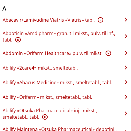
A
Abacavir​/​Lamivudine Viatris «Viatris» tabl.
K
Abboticin «Amdipharm» gran. til mikst., pulv. til inf.,
tabl.
K
Abdomin «Orifarm Healthcare» pulv. til mikst.
K
Abilify «2care4» mikst., smeltetabl.
Abilify «Abacus Medicine» mikst., smeltetabl., tabl.
Abilify «Orifarm» mikst., smeltetabl., tabl.
Abilify «Otsuka Pharmaceutical» inj., mikst.,
smeltetabl., tabl.
K
Abilify Maintena «Otsuka Pharmaceutical» depotinj.,