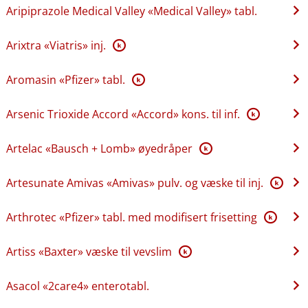
Aripiprazole Medical Valley «Medical Valley» tabl.
Arixtra «Viatris» inj.
K
Aromasin «Pfizer» tabl.
K
Arsenic Trioxide Accord «Accord» kons. til inf.
K
Artelac «Bausch + Lomb» øyedråper
K
Artesunate Amivas «Amivas» pulv. og væske til inj.
K
Arthrotec «Pfizer» tabl. med modifisert frisetting
K
Artiss «Baxter» væske til vevslim
K
Asacol «2care4» enterotabl.