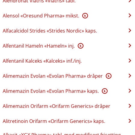
Alendronat Viatris «Viatris» tabl.
Alensol «Oresund Pharma» mikst.
K
Alfacalcidol Strides «Strides Nordic» kaps.
Alfentanil Hameln «Hameln» inj.
K
Alfentanil Kalceks «Kalceks» inf.​/​inj.
Alimemazin Evolan «Evolan Pharma» dråper
K
Alimemazin Evolan «Evolan Pharma» kaps.
K
Alimemazin Orifarm «Orifarm Generics» dråper
Alitretinoin Orifarm «Orifarm Generics» kaps.
Alkacit «XGX Pharma» tabl. med modifisert frisetting