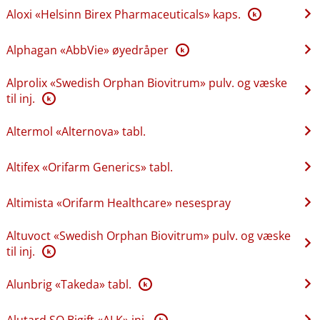
Aloxi «Helsinn Birex Pharmaceuticals» kaps.
K
Alphagan «AbbVie» øyedråper
K
Alprolix «Swedish Orphan Biovitrum» pulv. og væske
til inj.
K
Altermol «Alternova» tabl.
Altifex «Orifarm Generics» tabl.
Altimista «Orifarm Healthcare» nesespray
Altuvoct «Swedish Orphan Biovitrum» pulv. og væske
til inj.
K
Alunbrig «Takeda» tabl.
K
Alutard SQ Bigift «ALK» inj.
K