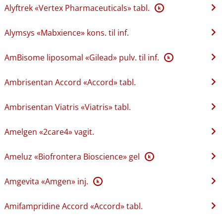
Alyftrek «Vertex Pharmaceuticals» tabl.
K
Alymsys «Mabxience» kons. til inf.
AmBisome liposomal «Gilead» pulv. til inf.
K
Ambrisentan Accord «Accord» tabl.
Ambrisentan Viatris «Viatris» tabl.
Amelgen «2care4» vagit.
Ameluz «Biofrontera Bioscience» gel
K
Amgevita «Amgen» inj.
K
Amifampridine Accord «Accord» tabl.