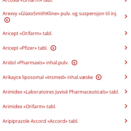
Arexvy «GlaxoSmithKline» pulv. og suspensjon til inj.
K
Aricept «Orifarm» tabl.
Aricept «Pfizer» tabl.
K
Aridol «Pharmaxis» inhal.pulv.
K
Arikayce liposomal «Insmed» inhal.væske
K
Arimidex «Laboratoires Juvisé Pharmaceuticals» tabl.
Arimidex «Orifarm» tabl.
Aripiprazole Accord «Accord» tabl.