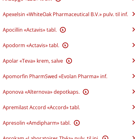
Apexelsin «WhiteOak Pharmaceutical B.V.» pulv. til inf.
Apocillin «Actavis» tabl.
K
Apodorm «Actavis» tabl.
K
Apolar «Teva» krem, salve
K
Apomorfin PharmSwed «Evolan Pharma» inf.
Aponova «Alternova» depotkaps.
K
Apremilast Accord «Accord» tabl.
Apresolin «Amdipharm» tabl.
K
Aprokam «Laboratoires Théa» pulv. til inj.
K