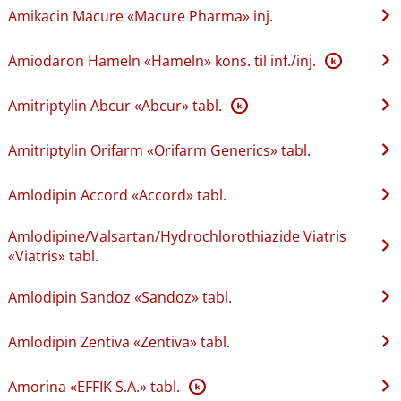
Amikacin Macure «Macure Pharma» inj.
Amiodaron Hameln «Hameln» kons. til inf.​/​inj.
K
Amitriptylin Abcur «Abcur» tabl.
K
Amitriptylin Orifarm «Orifarm Generics» tabl.
Amlodipin Accord «Accord» tabl.
Amlodipine​/​Valsartan​/​Hydrochlorothiazide Viatris
«Viatris» tabl.
Amlodipin Sandoz «Sandoz» tabl.
Amlodipin Zentiva «Zentiva» tabl.
Amorina «EFFIK S.A.» tabl.
K