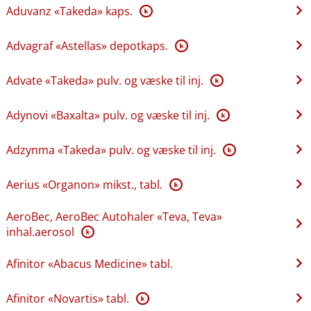
Aduvanz «Takeda» kaps.
K
Advagraf «Astellas» depotkaps.
K
Advate «Takeda» pulv. og væske til inj.
K
Adynovi «Baxalta» pulv. og væske til inj.
K
Adzynma «Takeda» pulv. og væske til inj.
K
Aerius «Organon» mikst., tabl.
K
AeroBec, AeroBec Autohaler «Teva, Teva»
inhal.aerosol
K
Afinitor «Abacus Medicine» tabl.
Afinitor «Novartis» tabl.
K