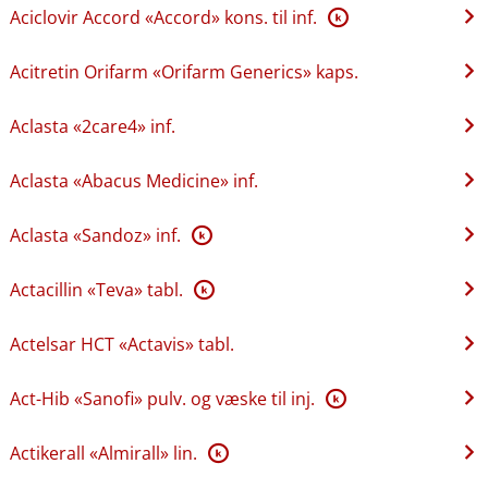
Aciclovir Accord «Accord» kons. til inf.
K
Acitretin Orifarm «Orifarm Generics» kaps.
Aclasta «2care4» inf.
Aclasta «Abacus Medicine» inf.
Aclasta «Sandoz» inf.
K
Actacillin «Teva» tabl.
K
Actelsar HCT «Actavis» tabl.
Act-Hib «Sanofi» pulv. og væske til inj.
K
Actikerall «Almirall» lin.
K