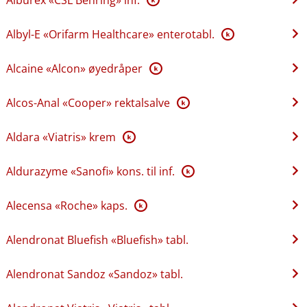
Albyl-E «Orifarm Healthcare» enterotabl.
K
Alcaine «Alcon» øyedråper
K
Alcos-Anal «Cooper» rektalsalve
K
Aldara «Viatris» krem
K
Aldurazyme «Sanofi» kons. til inf.
K
Alecensa «Roche» kaps.
K
Alendronat Bluefish «Bluefish» tabl.
Alendronat Sandoz «Sandoz» tabl.