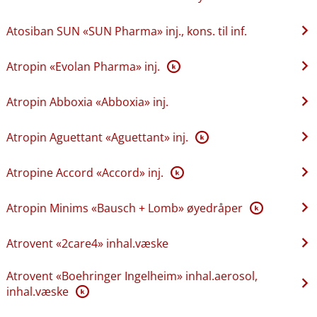
Atosiban SUN «SUN Pharma» inj., kons. til inf.
Atropin «Evolan Pharma» inj.
K
Atropin Abboxia «Abboxia» inj.
Atropin Aguettant «Aguettant» inj.
K
Atropine Accord «Accord» inj.
K
Atropin Minims «Bausch + Lomb» øyedråper
K
Atrovent «2care4» inhal.væske
Atrovent «Boehringer Ingelheim» inhal.aerosol,
inhal.væske
K