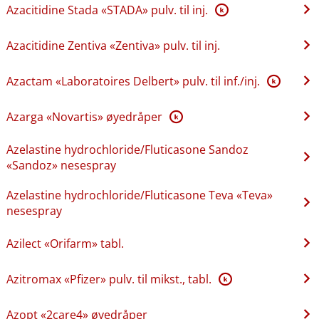
Azacitidine Stada «STADA» pulv. til inj.
K
Azacitidine Zentiva «Zentiva» pulv. til inj.
Azactam «Laboratoires Delbert» pulv. til inf.​/​inj.
K
Azarga «Novartis» øyedråper
K
Azelastine hydrochloride​/​Fluticasone Sandoz
«Sandoz» nesespray
Azelastine hydrochloride​/​Fluticasone Teva «Teva»
nesespray
Azilect «Orifarm» tabl.
Azitromax «Pfizer» pulv. til mikst., tabl.
K
Azopt «2care4» øyedråper