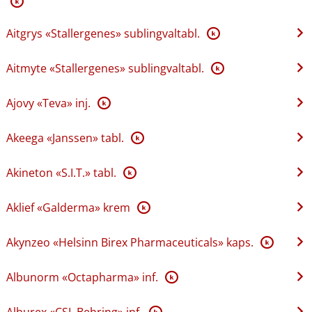
K
Aitgrys «Stallergenes» sublingvaltabl.
K
Aitmyte «Stallergenes» sublingvaltabl.
K
Ajovy «Teva» inj.
K
Akeega «Janssen» tabl.
K
Akineton «S.I.T.» tabl.
K
Aklief «Galderma» krem
K
Akynzeo «Helsinn Birex Pharmaceuticals» kaps.
K
Albunorm «Octapharma» inf.
K
Alburex «CSL Behring» inf.
K