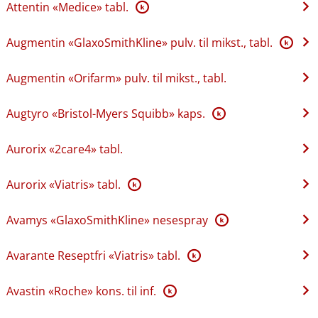
Attentin «Medice» tabl.
K
Augmentin «GlaxoSmithKline» pulv. til mikst., tabl.
K
Augmentin «Orifarm» pulv. til mikst., tabl.
Augtyro «Bristol-Myers Squibb» kaps.
K
Aurorix «2care4» tabl.
Aurorix «Viatris» tabl.
K
Avamys «GlaxoSmithKline» nesespray
K
Avarante Reseptfri «Viatris» tabl.
K
Avastin «Roche» kons. til inf.
K