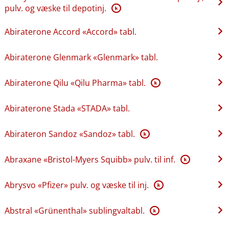
pulv. og væske til depotinj.
K
Abiraterone Accord «Accord» tabl.
Abiraterone Glenmark «Glenmark» tabl.
Abiraterone Qilu «Qilu Pharma» tabl.
K
Abiraterone Stada «STADA» tabl.
Abirateron Sandoz «Sandoz» tabl.
K
Abraxane «Bristol-Myers Squibb» pulv. til inf.
K
Abrysvo «Pfizer» pulv. og væske til inj.
K
Abstral «Grünenthal» sublingvaltabl.
K