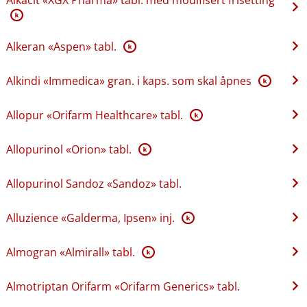
K
Alkeran «Aspen» tabl.
K
Alkindi «Immedica» gran. i kaps. som skal åpnes
K
Allopur «Orifarm Healthcare» tabl.
K
Allopurinol «Orion» tabl.
K
Allopurinol Sandoz «Sandoz» tabl.
Alluzience «Galderma, Ipsen» inj.
K
Almogran «Almirall» tabl.
K
Almotriptan Orifarm «Orifarm Generics» tabl.