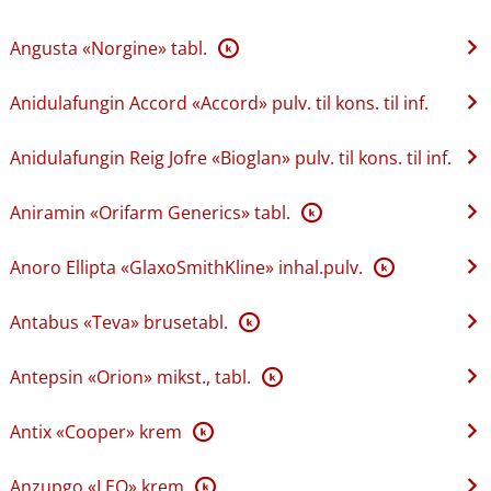
Angusta «Norgine» tabl.
K
Anidulafungin Accord «Accord» pulv. til kons. til inf.
Anidulafungin Reig Jofre «Bioglan» pulv. til kons. til inf.
Aniramin «Orifarm Generics» tabl.
K
Anoro Ellipta «GlaxoSmithKline» inhal.pulv.
K
Antabus «Teva» brusetabl.
K
Antepsin «Orion» mikst., tabl.
K
Antix «Cooper» krem
K
Anzupgo «LEO» krem
K