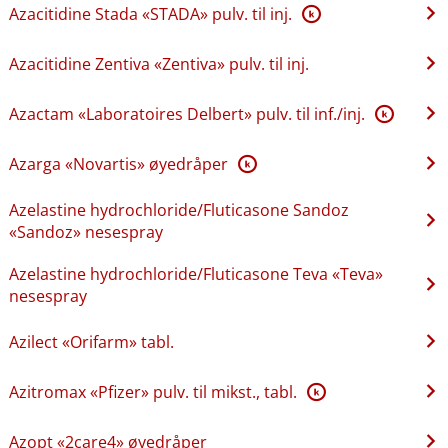
Azacitidine Stada «STADA» pulv. til inj.
K
Azacitidine Zentiva «Zentiva» pulv. til inj.
Azactam «Laboratoires Delbert» pulv. til inf.​/​inj.
K
Azarga «Novartis» øyedråper
K
Azelastine hydrochloride​/​Fluticasone Sandoz
«Sandoz» nesespray
Azelastine hydrochloride​/​Fluticasone Teva «Teva»
nesespray
Azilect «Orifarm» tabl.
Azitromax «Pfizer» pulv. til mikst., tabl.
K
Azopt «2care4» øyedråper