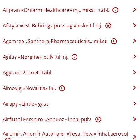
Afipran «Orifarm Healthcare» inj., mikst., tabl.
K
Afstyla «CSL Behring» pulv. og væske til inj.
K
Agamree «Santhera Pharmaceuticals» mikst.
K
Agilus «Norgine» pulv. til inj.
K
Agyrax «2care4» tabl.
Aimovig «Novartis» inj.
K
Airapy «Linde» gass
Airflusal Forspiro «Sandoz» inhal.pulv.
K
Airomir, Airomir Autohaler «Teva, Teva» inhal.aerosol