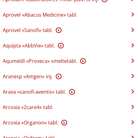
Aprovel «Abacus Medicine» tabl.
Aprovel «Sanofi» tabl.
K
Aquipta «AbbVie» tabl.
K
Aqumeldi «Proveca» smeltetabl.
K
Aranesp «Amgen» inj.
K
Arava «sanofi-aventis» tabl.
K
Arcoxia «2care4» tabl.
Arcoxia «Organon» tabl.
K
Arcoxia «Orifarm» tabl.