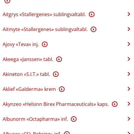
K
Aitgrys «Stallergenes» sublingvaltabl.
K
Aitmyte «Stallergenes» sublingvaltabl.
K
Ajovy «Teva» inj.
K
Akeega «Janssen» tabl.
K
Akineton «S.I.T.» tabl.
K
Aklief «Galderma» krem
K
Akynzeo «Helsinn Birex Pharmaceuticals» kaps.
K
Albunorm «Octapharma» inf.
K
Alburex «CSL Behring» inf.
K