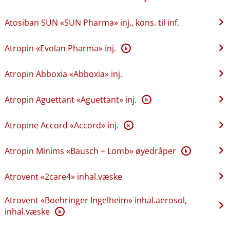
Atosiban SUN «SUN Pharma» inj., kons. til inf.
Atropin «Evolan Pharma» inj.
K
Atropin Abboxia «Abboxia» inj.
Atropin Aguettant «Aguettant» inj.
K
Atropine Accord «Accord» inj.
K
Atropin Minims «Bausch + Lomb» øyedråper
K
Atrovent «2care4» inhal.væske
Atrovent «Boehringer Ingelheim» inhal.aerosol,
inhal.væske
K