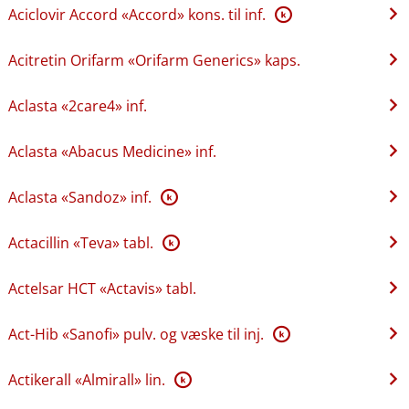
Aciclovir Accord «Accord» kons. til inf.
K
Acitretin Orifarm «Orifarm Generics» kaps.
Aclasta «2care4» inf.
Aclasta «Abacus Medicine» inf.
Aclasta «Sandoz» inf.
K
Actacillin «Teva» tabl.
K
Actelsar HCT «Actavis» tabl.
Act-Hib «Sanofi» pulv. og væske til inj.
K
Actikerall «Almirall» lin.
K