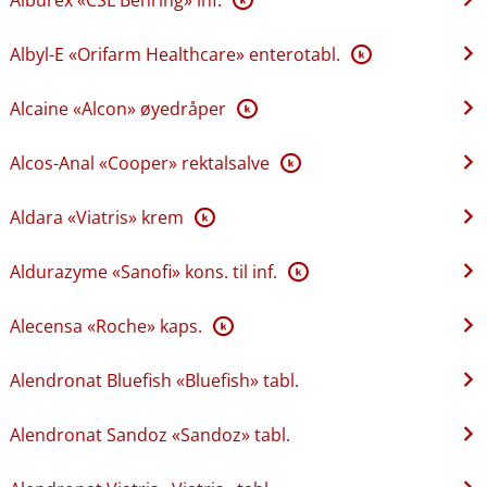
Albyl-E «Orifarm Healthcare» enterotabl.
K
Alcaine «Alcon» øyedråper
K
Alcos-Anal «Cooper» rektalsalve
K
Aldara «Viatris» krem
K
Aldurazyme «Sanofi» kons. til inf.
K
Alecensa «Roche» kaps.
K
Alendronat Bluefish «Bluefish» tabl.
Alendronat Sandoz «Sandoz» tabl.