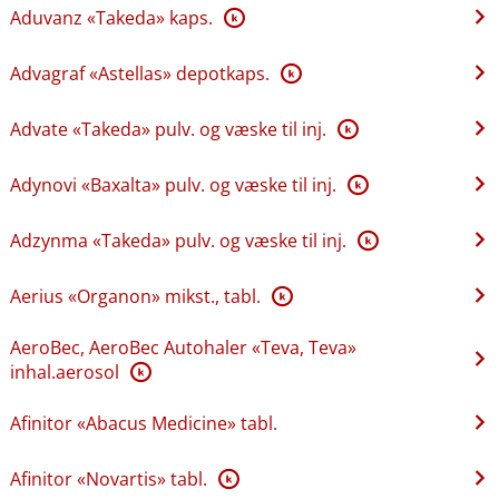
Aduvanz «Takeda» kaps.
K
Advagraf «Astellas» depotkaps.
K
Advate «Takeda» pulv. og væske til inj.
K
Adynovi «Baxalta» pulv. og væske til inj.
K
Adzynma «Takeda» pulv. og væske til inj.
K
Aerius «Organon» mikst., tabl.
K
AeroBec, AeroBec Autohaler «Teva, Teva»
inhal.aerosol
K
Afinitor «Abacus Medicine» tabl.
Afinitor «Novartis» tabl.
K