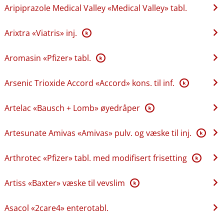
Aripiprazole Medical Valley «Medical Valley» tabl.
Arixtra «Viatris» inj.
K
Aromasin «Pfizer» tabl.
K
Arsenic Trioxide Accord «Accord» kons. til inf.
K
Artelac «Bausch + Lomb» øyedråper
K
Artesunate Amivas «Amivas» pulv. og væske til inj.
K
Arthrotec «Pfizer» tabl. med modifisert frisetting
K
Artiss «Baxter» væske til vevslim
K
Asacol «2care4» enterotabl.