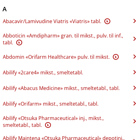
A
Abacavir​/​Lamivudine Viatris «Viatris» tabl.
K
Abboticin «Amdipharm» gran. til mikst., pulv. til inf.,
tabl.
K
Abdomin «Orifarm Healthcare» pulv. til mikst.
K
Abilify «2care4» mikst., smeltetabl.
Abilify «Abacus Medicine» mikst., smeltetabl., tabl.
Abilify «Orifarm» mikst., smeltetabl., tabl.
Abilify «Otsuka Pharmaceutical» inj., mikst.,
smeltetabl., tabl.
K
Abilify Maintena «Otsuka Pharmaceutical» depotinj.,