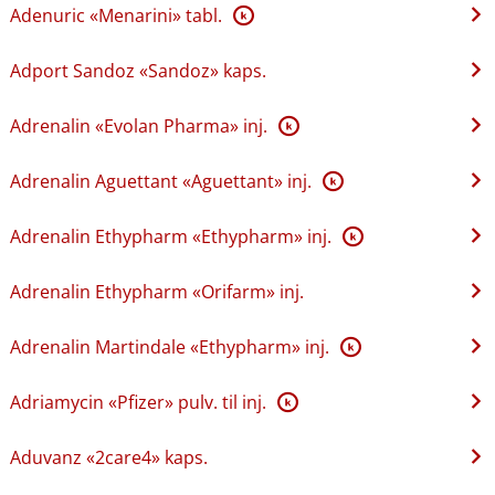
Adenuric «Menarini» tabl.
K
Adport Sandoz «Sandoz» kaps.
Adrenalin «Evolan Pharma» inj.
K
Adrenalin Aguettant «Aguettant» inj.
K
Adrenalin Ethypharm «Ethypharm» inj.
K
Adrenalin Ethypharm «Orifarm» inj.
Adrenalin Martindale «Ethypharm» inj.
K
Adriamycin «Pfizer» pulv. til inj.
K
Aduvanz «2care4» kaps.