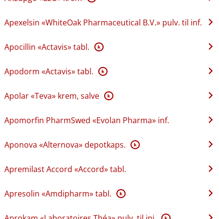
Apexelsin «WhiteOak Pharmaceutical B.V.» pulv. til inf.
Apocillin «Actavis» tabl.
K
Apodorm «Actavis» tabl.
K
Apolar «Teva» krem, salve
K
Apomorfin PharmSwed «Evolan Pharma» inf.
Aponova «Alternova» depotkaps.
K
Apremilast Accord «Accord» tabl.
Apresolin «Amdipharm» tabl.
K
Aprokam «Laboratoires Théa» pulv. til inj.
K