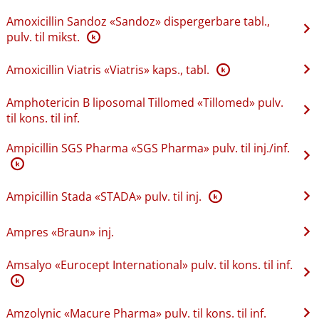
Amoxicillin Sandoz «Sandoz» dispergerbare tabl.,
pulv. til mikst.
K
Amoxicillin Viatris «Viatris» kaps., tabl.
K
Amphotericin B liposomal Tillomed «Tillomed» pulv.
til kons. til inf.
Ampicillin SGS Pharma «SGS Pharma» pulv. til inj.​/​inf.
K
Ampicillin Stada «STADA» pulv. til inj.
K
Ampres «Braun» inj.
Amsalyo «Eurocept International» pulv. til kons. til inf.
K
Amzolynic «Macure Pharma» pulv. til kons. til inf.