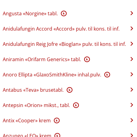
Angusta «Norgine» tabl.
K
Anidulafungin Accord «Accord» pulv. til kons. til inf.
Anidulafungin Reig Jofre «Bioglan» pulv. til kons. til inf.
Aniramin «Orifarm Generics» tabl.
K
Anoro Ellipta «GlaxoSmithKline» inhal.pulv.
K
Antabus «Teva» brusetabl.
K
Antepsin «Orion» mikst., tabl.
K
Antix «Cooper» krem
K
Anzupgo «LEO» krem
K