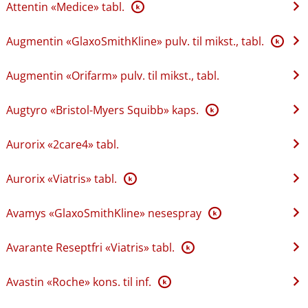
Attentin «Medice» tabl.
K
Augmentin «GlaxoSmithKline» pulv. til mikst., tabl.
K
Augmentin «Orifarm» pulv. til mikst., tabl.
Augtyro «Bristol-Myers Squibb» kaps.
K
Aurorix «2care4» tabl.
Aurorix «Viatris» tabl.
K
Avamys «GlaxoSmithKline» nesespray
K
Avarante Reseptfri «Viatris» tabl.
K
Avastin «Roche» kons. til inf.
K