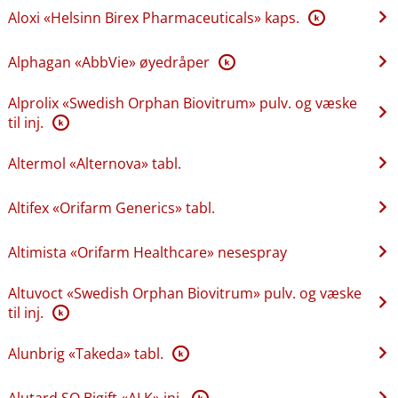
Aloxi «Helsinn Birex Pharmaceuticals» kaps.
K
Alphagan «AbbVie» øyedråper
K
Alprolix «Swedish Orphan Biovitrum» pulv. og væske
til inj.
K
Altermol «Alternova» tabl.
Altifex «Orifarm Generics» tabl.
Altimista «Orifarm Healthcare» nesespray
Altuvoct «Swedish Orphan Biovitrum» pulv. og væske
til inj.
K
Alunbrig «Takeda» tabl.
K
Alutard SQ Bigift «ALK» inj.
K