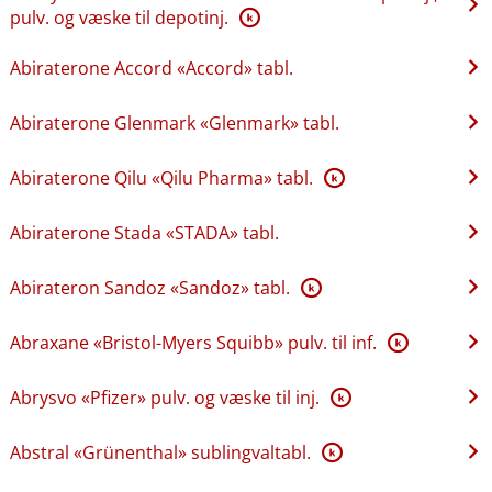
pulv. og væske til depotinj.
K
Abiraterone Accord «Accord» tabl.
Abiraterone Glenmark «Glenmark» tabl.
Abiraterone Qilu «Qilu Pharma» tabl.
K
Abiraterone Stada «STADA» tabl.
Abirateron Sandoz «Sandoz» tabl.
K
Abraxane «Bristol-Myers Squibb» pulv. til inf.
K
Abrysvo «Pfizer» pulv. og væske til inj.
K
Abstral «Grünenthal» sublingvaltabl.
K