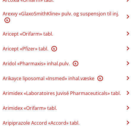
Arexvy «GlaxoSmithKline» pulv. og suspensjon til inj.
K
Aricept «Orifarm» tabl.
Aricept «Pfizer» tabl.
K
Aridol «Pharmaxis» inhal.pulv.
K
Arikayce liposomal «Insmed» inhal.væske
K
Arimidex «Laboratoires Juvisé Pharmaceuticals» tabl.
Arimidex «Orifarm» tabl.
Aripiprazole Accord «Accord» tabl.