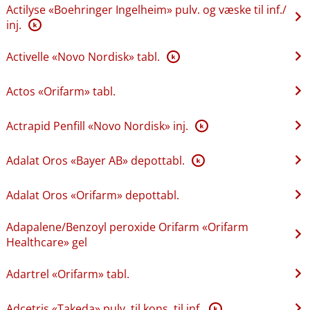
Actilyse «Boehringer Ingelheim» pulv. og væske til inf.​/​
inj.
K
Activelle «Novo Nordisk» tabl.
K
Actos «Orifarm» tabl.
Actrapid Penfill «Novo Nordisk» inj.
K
Adalat Oros «Bayer AB» depottabl.
K
Adalat Oros «Orifarm» depottabl.
Adapalene​/​Benzoyl peroxide Orifarm «Orifarm
Healthcare» gel
Adartrel «Orifarm» tabl.
Adcetris «Takeda» pulv. til kons. til inf.
K