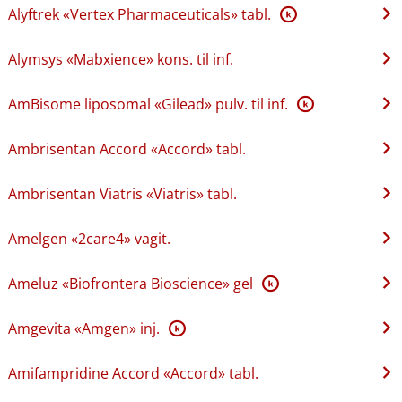
Alyftrek «Vertex Pharmaceuticals» tabl.
K
Alymsys «Mabxience» kons. til inf.
AmBisome liposomal «Gilead» pulv. til inf.
K
Ambrisentan Accord «Accord» tabl.
Ambrisentan Viatris «Viatris» tabl.
Amelgen «2care4» vagit.
Ameluz «Biofrontera Bioscience» gel
K
Amgevita «Amgen» inj.
K
Amifampridine Accord «Accord» tabl.