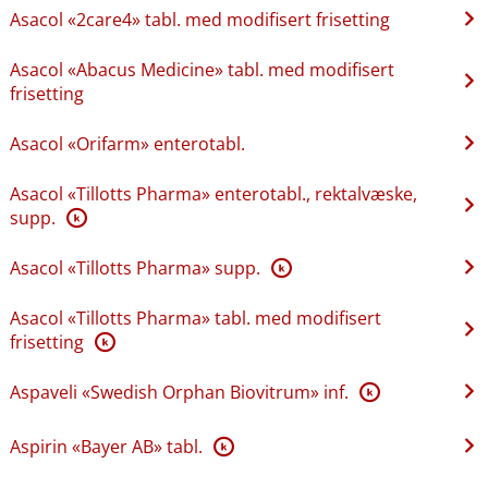
Asacol «2care4» tabl. med modifisert frisetting
Asacol «Abacus Medicine» tabl. med modifisert
frisetting
Asacol «Orifarm» enterotabl.
Asacol «Tillotts Pharma» enterotabl., rektalvæske,
supp.
K
Asacol «Tillotts Pharma» supp.
K
Asacol «Tillotts Pharma» tabl. med modifisert
frisetting
K
Aspaveli «Swedish Orphan Biovitrum» inf.
K
Aspirin «Bayer AB» tabl.
K