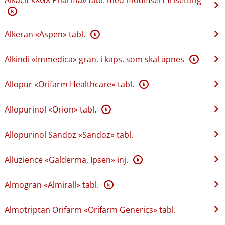
K
Alkeran «Aspen» tabl.
K
Alkindi «Immedica» gran. i kaps. som skal åpnes
K
Allopur «Orifarm Healthcare» tabl.
K
Allopurinol «Orion» tabl.
K
Allopurinol Sandoz «Sandoz» tabl.
Alluzience «Galderma, Ipsen» inj.
K
Almogran «Almirall» tabl.
K
Almotriptan Orifarm «Orifarm Generics» tabl.