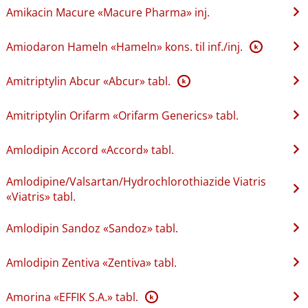
Amikacin Macure «Macure Pharma» inj.
Amiodaron Hameln «Hameln» kons. til inf.​/​inj.
K
Amitriptylin Abcur «Abcur» tabl.
K
Amitriptylin Orifarm «Orifarm Generics» tabl.
Amlodipin Accord «Accord» tabl.
Amlodipine​/​Valsartan​/​Hydrochlorothiazide Viatris
«Viatris» tabl.
Amlodipin Sandoz «Sandoz» tabl.
Amlodipin Zentiva «Zentiva» tabl.
Amorina «EFFIK S.A.» tabl.
K