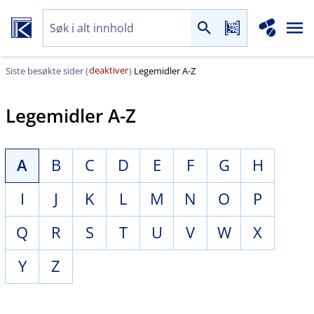
deaktiver
Siste besøkte sider (
)
Legemidler A-Z
Legemidler A-Z
A
B
C
D
E
F
G
H
I
J
K
L
M
N
O
P
Q
R
S
T
U
V
W
X
Y
Z