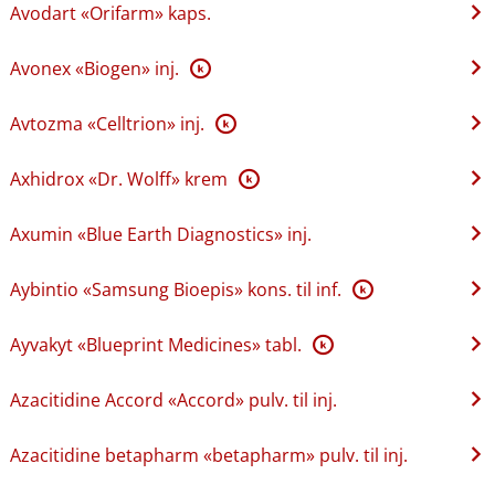
Avodart «Orifarm» kaps.
Avonex «Biogen» inj.
K
Avtozma «Celltrion» inj.
K
Axhidrox «Dr. Wolff» krem
K
Axumin «Blue Earth Diagnostics» inj.
Aybintio «Samsung Bioepis» kons. til inf.
K
Ayvakyt «Blueprint Medicines» tabl.
K
Azacitidine Accord «Accord» pulv. til inj.
Azacitidine betapharm «betapharm» pulv. til inj.