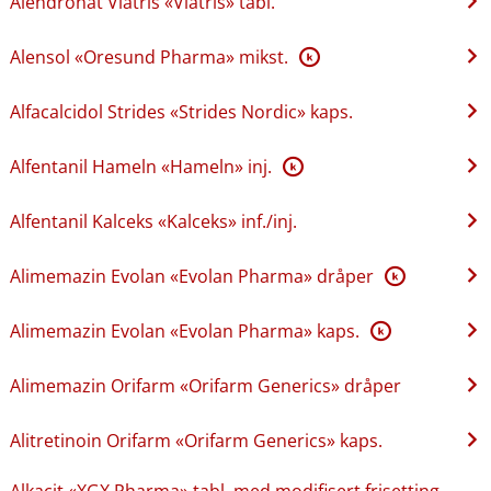
Alendronat Viatris «Viatris» tabl.
Alensol «Oresund Pharma» mikst.
K
Alfacalcidol Strides «Strides Nordic» kaps.
Alfentanil Hameln «Hameln» inj.
K
Alfentanil Kalceks «Kalceks» inf.​/​inj.
Alimemazin Evolan «Evolan Pharma» dråper
K
Alimemazin Evolan «Evolan Pharma» kaps.
K
Alimemazin Orifarm «Orifarm Generics» dråper
Alitretinoin Orifarm «Orifarm Generics» kaps.
Alkacit «XGX Pharma» tabl. med modifisert frisetting