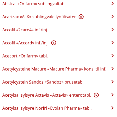
Abstral «Orifarm» sublingvaltabl.
Acarizax «ALK» sublingvale lyofilisater
K
Accofil «2care4» inf.​/​inj.
Accofil «Accord» inf.​/​inj.
K
Acecort «Orifarm» tabl.
Acetylcysteine Macure «Macure Pharma» kons. til inf.
Acetylcystein Sandoz «Sandoz» brusetabl.
Acetylsalisylsyre Actavis «Actavis» enterotabl.
K
Acetylsalisylsyre Norfri «Evolan Pharma» tabl.