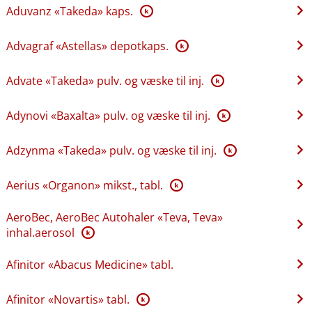
Aduvanz «Takeda» kaps.
K
Advagraf «Astellas» depotkaps.
K
Advate «Takeda» pulv. og væske til inj.
K
Adynovi «Baxalta» pulv. og væske til inj.
K
Adzynma «Takeda» pulv. og væske til inj.
K
Aerius «Organon» mikst., tabl.
K
AeroBec, AeroBec Autohaler «Teva, Teva»
inhal.aerosol
K
Afinitor «Abacus Medicine» tabl.
Afinitor «Novartis» tabl.
K