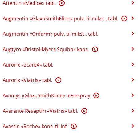
Attentin «Medice» tabl.
K
Augmentin «GlaxoSmithKline» pulv. til mikst., tabl.
K
Augmentin «Orifarm» pulv. til mikst., tabl.
Augtyro «Bristol-Myers Squibb» kaps.
K
Aurorix «2care4» tabl.
Aurorix «Viatris» tabl.
K
Avamys «GlaxoSmithKline» nesespray
K
Avarante Reseptfri «Viatris» tabl.
K
Avastin «Roche» kons. til inf.
K