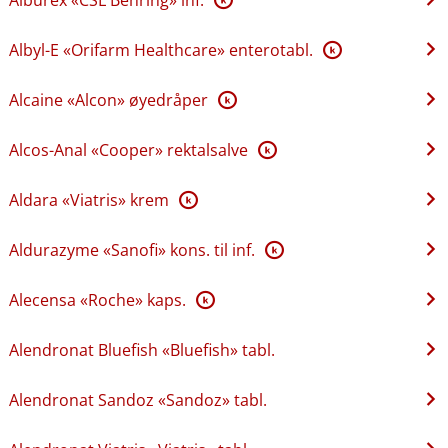
Albyl-E «Orifarm Healthcare» enterotabl.
K
Alcaine «Alcon» øyedråper
K
Alcos-Anal «Cooper» rektalsalve
K
Aldara «Viatris» krem
K
Aldurazyme «Sanofi» kons. til inf.
K
Alecensa «Roche» kaps.
K
Alendronat Bluefish «Bluefish» tabl.
Alendronat Sandoz «Sandoz» tabl.