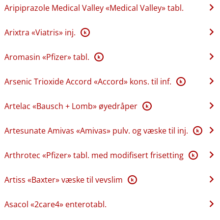
Aripiprazole Medical Valley «Medical Valley» tabl.
Arixtra «Viatris» inj.
K
Aromasin «Pfizer» tabl.
K
Arsenic Trioxide Accord «Accord» kons. til inf.
K
Artelac «Bausch + Lomb» øyedråper
K
Artesunate Amivas «Amivas» pulv. og væske til inj.
K
Arthrotec «Pfizer» tabl. med modifisert frisetting
K
Artiss «Baxter» væske til vevslim
K
Asacol «2care4» enterotabl.