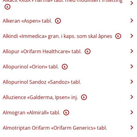
K
Alkeran «Aspen» tabl.
K
Alkindi «Immedica» gran. i kaps. som skal åpnes
K
Allopur «Orifarm Healthcare» tabl.
K
Allopurinol «Orion» tabl.
K
Allopurinol Sandoz «Sandoz» tabl.
Alluzience «Galderma, Ipsen» inj.
K
Almogran «Almirall» tabl.
K
Almotriptan Orifarm «Orifarm Generics» tabl.