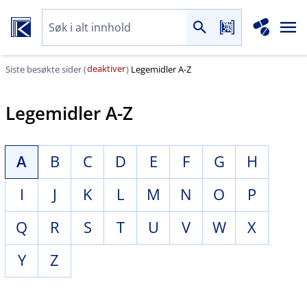
deaktiver
Siste besøkte sider (
)
Legemidler A-Z
Legemidler A-Z
A
B
C
D
E
F
G
H
I
J
K
L
M
N
O
P
Q
R
S
T
U
V
W
X
Y
Z