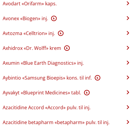
Avodart «Orifarm» kaps.
Avonex «Biogen» inj.
K
Avtozma «Celltrion» inj.
K
Axhidrox «Dr. Wolff» krem
K
Axumin «Blue Earth Diagnostics» inj.
Aybintio «Samsung Bioepis» kons. til inf.
K
Ayvakyt «Blueprint Medicines» tabl.
K
Azacitidine Accord «Accord» pulv. til inj.
Azacitidine betapharm «betapharm» pulv. til inj.