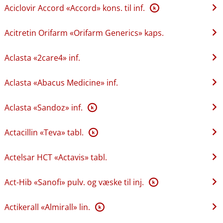
Aciclovir Accord «Accord» kons. til inf.
K
Acitretin Orifarm «Orifarm Generics» kaps.
Aclasta «2care4» inf.
Aclasta «Abacus Medicine» inf.
Aclasta «Sandoz» inf.
K
Actacillin «Teva» tabl.
K
Actelsar HCT «Actavis» tabl.
Act-Hib «Sanofi» pulv. og væske til inj.
K
Actikerall «Almirall» lin.
K