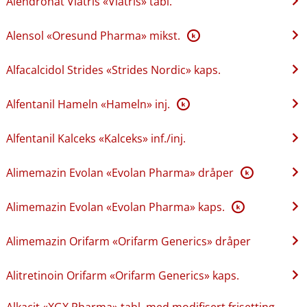
Alendronat Viatris «Viatris» tabl.
Alensol «Oresund Pharma» mikst.
K
Alfacalcidol Strides «Strides Nordic» kaps.
Alfentanil Hameln «Hameln» inj.
K
Alfentanil Kalceks «Kalceks» inf.​/​inj.
Alimemazin Evolan «Evolan Pharma» dråper
K
Alimemazin Evolan «Evolan Pharma» kaps.
K
Alimemazin Orifarm «Orifarm Generics» dråper
Alitretinoin Orifarm «Orifarm Generics» kaps.
Alkacit «XGX Pharma» tabl. med modifisert frisetting