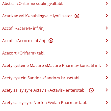
Abstral «Orifarm» sublingvaltabl.
Acarizax «ALK» sublingvale lyofilisater
K
Accofil «2care4» inf.​/​inj.
Accofil «Accord» inf.​/​inj.
K
Acecort «Orifarm» tabl.
Acetylcysteine Macure «Macure Pharma» kons. til inf.
Acetylcystein Sandoz «Sandoz» brusetabl.
Acetylsalisylsyre Actavis «Actavis» enterotabl.
K
Acetylsalisylsyre Norfri «Evolan Pharma» tabl.