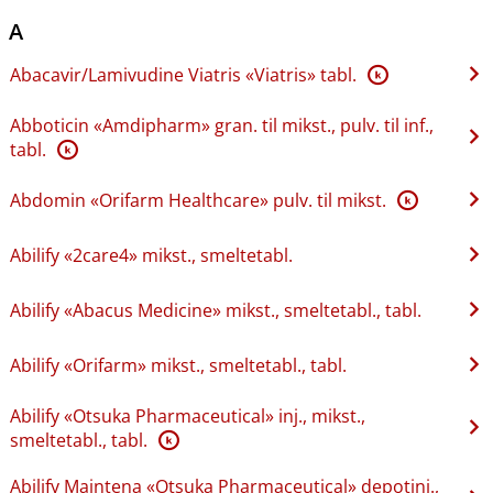
A
Abacavir​/​Lamivudine Viatris «Viatris» tabl.
K
Abboticin «Amdipharm» gran. til mikst., pulv. til inf.,
tabl.
K
Abdomin «Orifarm Healthcare» pulv. til mikst.
K
Abilify «2care4» mikst., smeltetabl.
Abilify «Abacus Medicine» mikst., smeltetabl., tabl.
Abilify «Orifarm» mikst., smeltetabl., tabl.
Abilify «Otsuka Pharmaceutical» inj., mikst.,
smeltetabl., tabl.
K
Abilify Maintena «Otsuka Pharmaceutical» depotinj.,