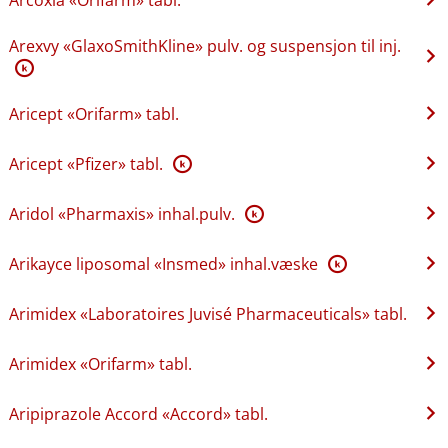
Arexvy «GlaxoSmithKline» pulv. og suspensjon til inj.
K
Aricept «Orifarm» tabl.
Aricept «Pfizer» tabl.
K
Aridol «Pharmaxis» inhal.pulv.
K
Arikayce liposomal «Insmed» inhal.væske
K
Arimidex «Laboratoires Juvisé Pharmaceuticals» tabl.
Arimidex «Orifarm» tabl.
Aripiprazole Accord «Accord» tabl.