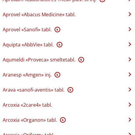
Aprovel «Abacus Medicine» tabl.
Aprovel «Sanofi» tabl.
K
Aquipta «AbbVie» tabl.
K
Aqumeldi «Proveca» smeltetabl.
K
Aranesp «Amgen» inj.
K
Arava «sanofi-aventis» tabl.
K
Arcoxia «2care4» tabl.
Arcoxia «Organon» tabl.
K
Arcoxia «Orifarm» tabl.