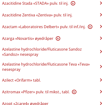
Azacitidine Stada «STADA» pulv. til inj.
K
Azacitidine Zentiva «Zentiva» pulv. til inj.
Azactam «Laboratoires Delbert» pulv. til inf.​/​inj.
K
Azarga «Novartis» øyedråper
K
Azelastine hydrochloride​/​Fluticasone Sandoz
«Sandoz» nesespray
Azelastine hydrochloride​/​Fluticasone Teva «Teva»
nesespray
Azilect «Orifarm» tabl.
Azitromax «Pfizer» pulv. til mikst., tabl.
K
Azopt «2care4» øyedråper