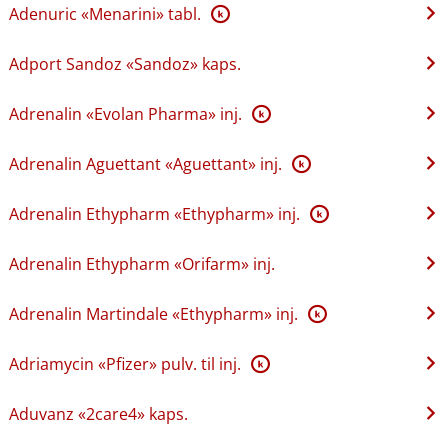
Adenuric «Menarini» tabl.
K
Adport Sandoz «Sandoz» kaps.
Adrenalin «Evolan Pharma» inj.
K
Adrenalin Aguettant «Aguettant» inj.
K
Adrenalin Ethypharm «Ethypharm» inj.
K
Adrenalin Ethypharm «Orifarm» inj.
Adrenalin Martindale «Ethypharm» inj.
K
Adriamycin «Pfizer» pulv. til inj.
K
Aduvanz «2care4» kaps.