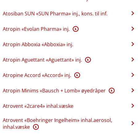
Atosiban SUN «SUN Pharma» inj., kons. til inf.
Atropin «Evolan Pharma» inj.
K
Atropin Abboxia «Abboxia» inj.
Atropin Aguettant «Aguettant» inj.
K
Atropine Accord «Accord» inj.
K
Atropin Minims «Bausch + Lomb» øyedråper
K
Atrovent «2care4» inhal.væske
Atrovent «Boehringer Ingelheim» inhal.aerosol,
inhal.væske
K