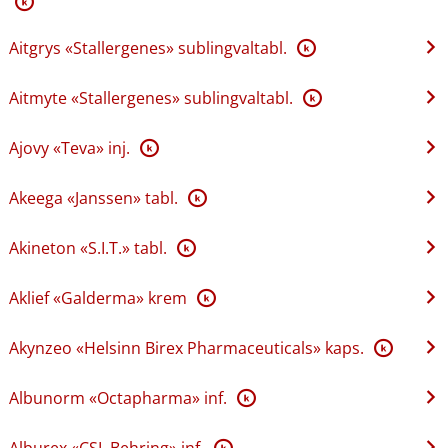
K
Aitgrys «Stallergenes» sublingvaltabl.
K
Aitmyte «Stallergenes» sublingvaltabl.
K
Ajovy «Teva» inj.
K
Akeega «Janssen» tabl.
K
Akineton «S.I.T.» tabl.
K
Aklief «Galderma» krem
K
Akynzeo «Helsinn Birex Pharmaceuticals» kaps.
K
Albunorm «Octapharma» inf.
K
Alburex «CSL Behring» inf.
K