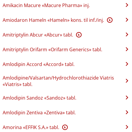
Amikacin Macure «Macure Pharma» inj.
Amiodaron Hameln «Hameln» kons. til inf.​/​inj.
K
Amitriptylin Abcur «Abcur» tabl.
K
Amitriptylin Orifarm «Orifarm Generics» tabl.
Amlodipin Accord «Accord» tabl.
Amlodipine​/​Valsartan​/​Hydrochlorothiazide Viatris
«Viatris» tabl.
Amlodipin Sandoz «Sandoz» tabl.
Amlodipin Zentiva «Zentiva» tabl.
Amorina «EFFIK S.A.» tabl.
K