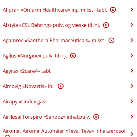
Afipran «Orifarm Healthcare» inj., mikst., tabl.
K
Afstyla «CSL Behring» pulv. og væske til inj.
K
Agamree «Santhera Pharmaceuticals» mikst.
K
Agilus «Norgine» pulv. til inj.
K
Agyrax «2care4» tabl.
Aimovig «Novartis» inj.
K
Airapy «Linde» gass
Airflusal Forspiro «Sandoz» inhal.pulv.
K
Airomir, Airomir Autohaler «Teva, Teva» inhal.aerosol