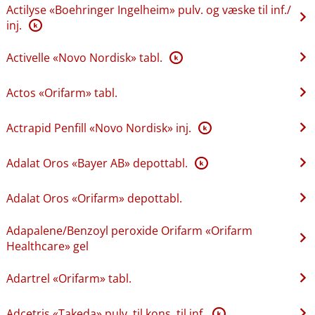
Actilyse «Boehringer Ingelheim» pulv. og væske til inf.​/​
inj.
K
Activelle «Novo Nordisk» tabl.
K
Actos «Orifarm» tabl.
Actrapid Penfill «Novo Nordisk» inj.
K
Adalat Oros «Bayer AB» depottabl.
K
Adalat Oros «Orifarm» depottabl.
Adapalene​/​Benzoyl peroxide Orifarm «Orifarm
Healthcare» gel
Adartrel «Orifarm» tabl.
Adcetris «Takeda» pulv. til kons. til inf.
K