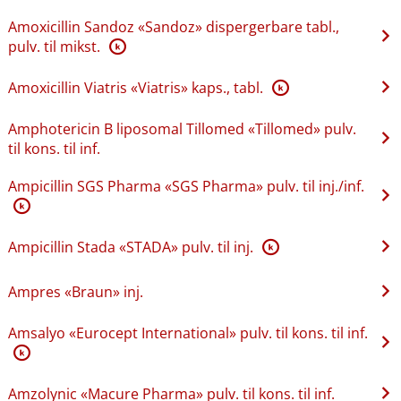
Amoxicillin Sandoz «Sandoz» dispergerbare tabl.,
pulv. til mikst.
K
Amoxicillin Viatris «Viatris» kaps., tabl.
K
Amphotericin B liposomal Tillomed «Tillomed» pulv.
til kons. til inf.
Ampicillin SGS Pharma «SGS Pharma» pulv. til inj.​/​inf.
K
Ampicillin Stada «STADA» pulv. til inj.
K
Ampres «Braun» inj.
Amsalyo «Eurocept International» pulv. til kons. til inf.
K
Amzolynic «Macure Pharma» pulv. til kons. til inf.