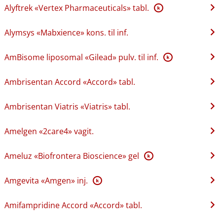
Alyftrek «Vertex Pharmaceuticals» tabl.
K
Alymsys «Mabxience» kons. til inf.
AmBisome liposomal «Gilead» pulv. til inf.
K
Ambrisentan Accord «Accord» tabl.
Ambrisentan Viatris «Viatris» tabl.
Amelgen «2care4» vagit.
Ameluz «Biofrontera Bioscience» gel
K
Amgevita «Amgen» inj.
K
Amifampridine Accord «Accord» tabl.