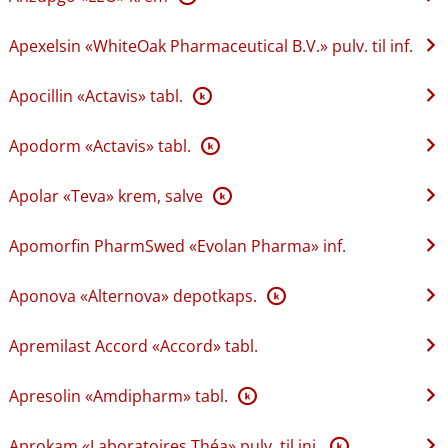
Apexelsin «WhiteOak Pharmaceutical B.V.» pulv. til inf.
Apocillin «Actavis» tabl.
K
Apodorm «Actavis» tabl.
K
Apolar «Teva» krem, salve
K
Apomorfin PharmSwed «Evolan Pharma» inf.
Aponova «Alternova» depotkaps.
K
Apremilast Accord «Accord» tabl.
Apresolin «Amdipharm» tabl.
K
Aprokam «Laboratoires Théa» pulv. til inj.
K