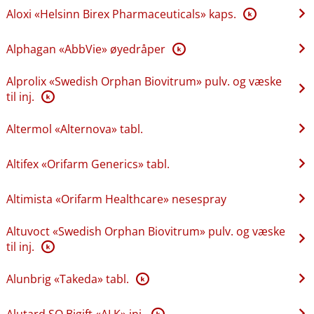
Aloxi «Helsinn Birex Pharmaceuticals» kaps.
K
Alphagan «AbbVie» øyedråper
K
Alprolix «Swedish Orphan Biovitrum» pulv. og væske
til inj.
K
Altermol «Alternova» tabl.
Altifex «Orifarm Generics» tabl.
Altimista «Orifarm Healthcare» nesespray
Altuvoct «Swedish Orphan Biovitrum» pulv. og væske
til inj.
K
Alunbrig «Takeda» tabl.
K
Alutard SQ Bigift «ALK» inj.
K