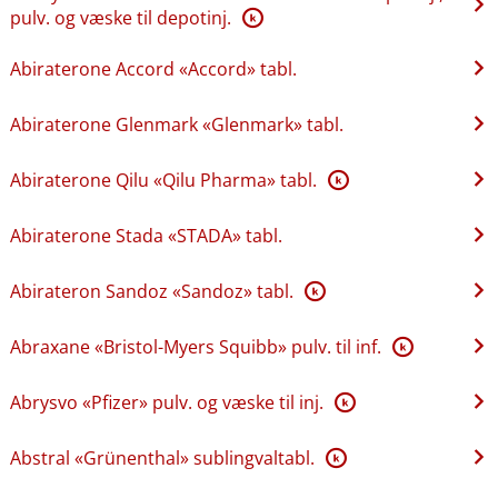
pulv. og væske til depotinj.
K
Abiraterone Accord «Accord» tabl.
Abiraterone Glenmark «Glenmark» tabl.
Abiraterone Qilu «Qilu Pharma» tabl.
K
Abiraterone Stada «STADA» tabl.
Abirateron Sandoz «Sandoz» tabl.
K
Abraxane «Bristol-Myers Squibb» pulv. til inf.
K
Abrysvo «Pfizer» pulv. og væske til inj.
K
Abstral «Grünenthal» sublingvaltabl.
K