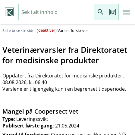
deaktiver
Siste besøkte sider (
)
Varsler forskriver
Veterinærvarsler fra
Direktoratet
for medisinske produkter
Oppdatert fra
Direktoratet for medisinske produkter
:
08.08.2026, kl. 06:40
Varslene er tilgjengelig kun i en begrenset tidsperiode.
Mangel på Coopersect vet
Type:
Leveringssvikt
Publisert første gang:
21.05.2024
Varsel til forskriver:
Coopersect vet er ikke lenger å få