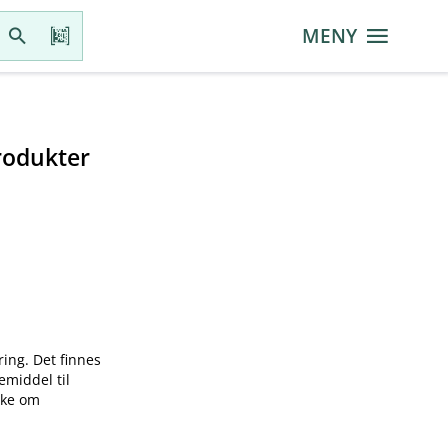
MENY
rodukter
ring. Det finnes
emiddel til
øke om