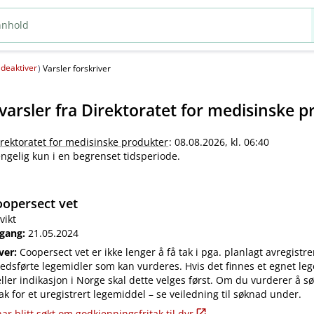
deaktiver
(
)
Varsler forskriver
varsler fra
Direktoratet for medisinske p
irektoratet for medisinske produkter
: 08.08.2026, kl. 06:40
jengelig kun i en begrenset tidsperiode.
opersect vet
vikt
 gang:
21.05.2024
iver:
Coopersect vet er ikke lenger å få tak i pga. planlagt avregistre
edsførte legemidler som kan vurderes. Hvis det finnes et egnet leg
ler indikasjon i Norge skal dette velges først. Om du vurderer å s
ak for et uregistrert legemiddel – se veiledning til søknad under.
ar blitt søkt om godkjenningsfritak til dyr