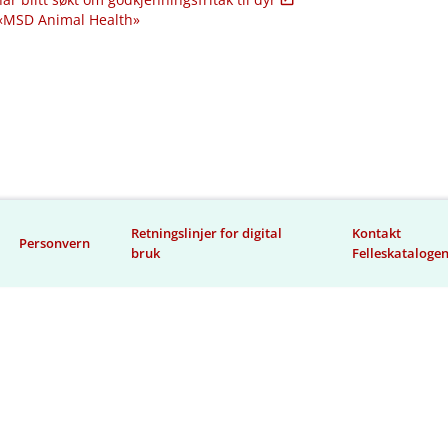
 «MSD Animal Health»
Retningslinjer for digital
Kontakt
Personvern
bruk
Felleskataloge