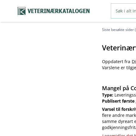
VETERINÆRKATALOGEN
Siste besøkte sider 
Veterinær
Oppdatert fra
D
Varslene er tilg
Mangel på Co
Type:
Leveringss
Publisert første
Varsel til forskr
flere andre mark
samme dyreart el
godkjenningsfrit
Legemidler det h