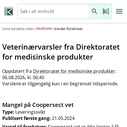
deaktiver
Siste besøkte sider (
)
Varsler forskriver
Veterinærvarsler fra
Direktoratet
for medisinske produkter
Oppdatert fra
Direktoratet for medisinske produkter
:
06.08.2026, kl. 06:40
Varslene er tilgjengelig kun i en begrenset tidsperiode.
Mangel på Coopersect vet
Type:
Leveringssvikt
Publisert første gang:
21.05.2024
Varsel til forskriver:
Coopersect vet er ikke lenger å få