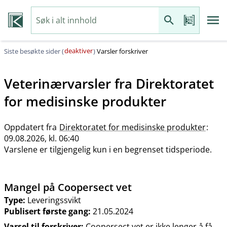
deaktiver
Siste besøkte sider (
)
Varsler forskriver
Veterinærvarsler fra
Direktoratet
for medisinske produkter
Oppdatert fra
Direktoratet for medisinske produkter
:
09.08.2026, kl. 06:40
Varslene er tilgjengelig kun i en begrenset tidsperiode.
Mangel på Coopersect vet
Type:
Leveringssvikt
Publisert første gang:
21.05.2024
Varsel til forskriver:
Coopersect vet er ikke lenger å få