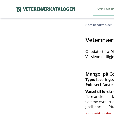
VETERINÆRKATALOGEN
Siste besøkte sider 
Veterinær
Oppdatert fra
D
Varslene er tilg
Mangel på Co
Type:
Leveringss
Publisert første
Varsel til forskr
flere andre mark
samme dyreart el
godkjenningsfrit
Legemidler det h