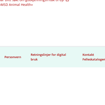
 «MSD Animal Health»
Retningslinjer for digital
Kontakt
Personvern
bruk
Felleskataloge