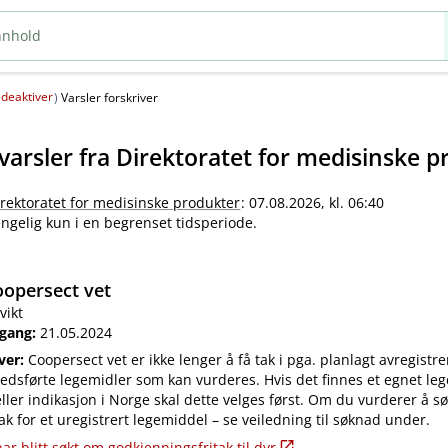
deaktiver
(
)
Varsler forskriver
varsler fra
Direktoratet for medisinske p
irektoratet for medisinske produkter
: 07.08.2026, kl. 06:40
jengelig kun i en begrenset tidsperiode.
opersect vet
vikt
 gang:
21.05.2024
iver:
Coopersect vet er ikke lenger å få tak i pga. planlagt avregistre
edsførte legemidler som kan vurderes. Hvis det finnes et egnet leg
ler indikasjon i Norge skal dette velges først. Om du vurderer å s
ak for et uregistrert legemiddel – se veiledning til søknad under.
ar blitt søkt om godkjenningsfritak til dyr