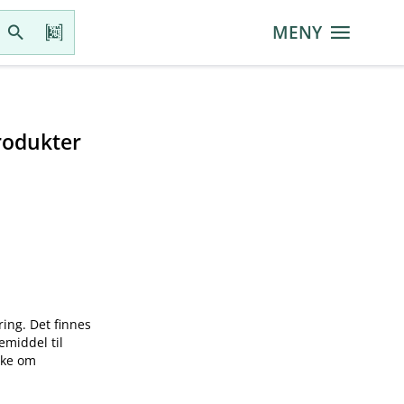
MENY
rodukter
ring. Det finnes
emiddel til
øke om