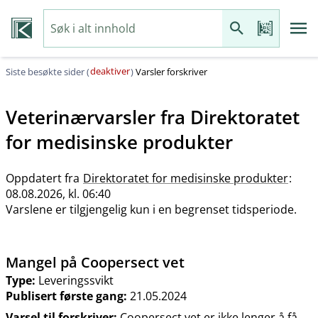
deaktiver
Siste besøkte sider (
)
Varsler forskriver
Veterinærvarsler fra
Direktoratet
for medisinske produkter
Oppdatert fra
Direktoratet for medisinske produkter
:
08.08.2026, kl. 06:40
Varslene er tilgjengelig kun i en begrenset tidsperiode.
Mangel på Coopersect vet
Type:
Leveringssvikt
Publisert første gang:
21.05.2024
Varsel til forskriver:
Coopersect vet er ikke lenger å få