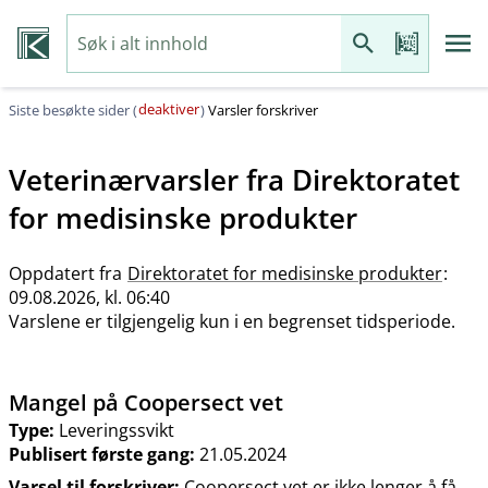
deaktiver
Siste besøkte sider (
)
Varsler forskriver
Veterinærvarsler fra
Direktoratet
for medisinske produkter
Oppdatert fra
Direktoratet for medisinske produkter
:
09.08.2026, kl. 06:40
Varslene er tilgjengelig kun i en begrenset tidsperiode.
Mangel på Coopersect vet
Type:
Leveringssvikt
Publisert første gang:
21.05.2024
Varsel til forskriver:
Coopersect vet er ikke lenger å få