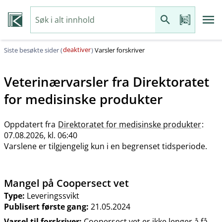
deaktiver
Siste besøkte sider (
)
Varsler forskriver
Veterinærvarsler fra
Direktoratet
for medisinske produkter
Oppdatert fra
Direktoratet for medisinske produkter
:
07.08.2026, kl. 06:40
Varslene er tilgjengelig kun i en begrenset tidsperiode.
Mangel på Coopersect vet
Type:
Leveringssvikt
Publisert første gang:
21.05.2024
Varsel til forskriver:
Coopersect vet er ikke lenger å få