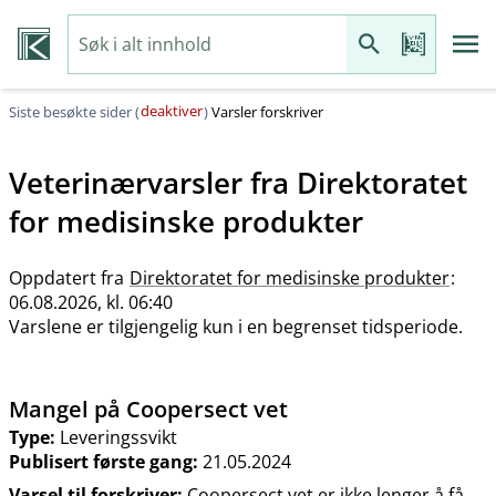
deaktiver
Siste besøkte sider (
)
Varsler forskriver
Veterinærvarsler fra
Direktoratet
for medisinske produkter
Oppdatert fra
Direktoratet for medisinske produkter
:
06.08.2026, kl. 06:40
Varslene er tilgjengelig kun i en begrenset tidsperiode.
Mangel på Coopersect vet
Type:
Leveringssvikt
Publisert første gang:
21.05.2024
Varsel til forskriver:
Coopersect vet er ikke lenger å få