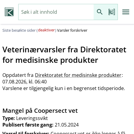
deaktiver
Siste besøkte sider (
)
Varsler forskriver
Veterinærvarsler fra
Direktoratet
for medisinske produkter
Oppdatert fra
Direktoratet for medisinske produkter
:
07.08.2026, kl. 06:40
Varslene er tilgjengelig kun i en begrenset tidsperiode.
Mangel på Coopersect vet
Type:
Leveringssvikt
Publisert første gang:
21.05.2024
Varsel til forskriver:
Coopersect vet er ikke lenger å få