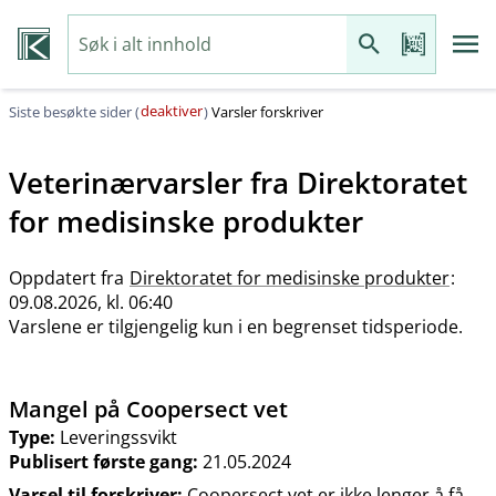
deaktiver
Siste besøkte sider (
)
Varsler forskriver
Veterinærvarsler fra
Direktoratet
for medisinske produkter
Oppdatert fra
Direktoratet for medisinske produkter
:
09.08.2026, kl. 06:40
Varslene er tilgjengelig kun i en begrenset tidsperiode.
Mangel på Coopersect vet
Type:
Leveringssvikt
Publisert første gang:
21.05.2024
Varsel til forskriver:
Coopersect vet er ikke lenger å få