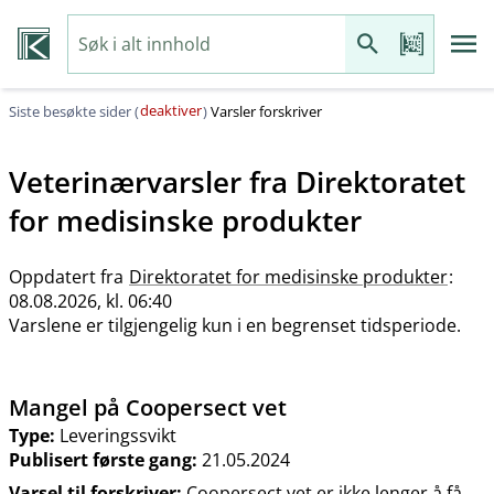
deaktiver
Siste besøkte sider (
)
Varsler forskriver
Veterinærvarsler fra
Direktoratet
for medisinske produkter
Oppdatert fra
Direktoratet for medisinske produkter
:
08.08.2026, kl. 06:40
Varslene er tilgjengelig kun i en begrenset tidsperiode.
Mangel på Coopersect vet
Type:
Leveringssvikt
Publisert første gang:
21.05.2024
Varsel til forskriver:
Coopersect vet er ikke lenger å få