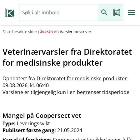
deaktiver
Siste besøkte sider (
)
Varsler forskriver
Veterinærvarsler fra
Direktoratet
for medisinske produkter
Oppdatert fra
Direktoratet for medisinske produkter
:
09.08.2026, kl. 06:40
Varslene er tilgjengelig kun i en begrenset tidsperiode.
Mangel på Coopersect vet
Type:
Leveringssvikt
Publisert første gang:
21.05.2024
Varsel til forskriver:
Coopersect vet er ikke lenger å få