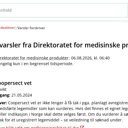
deaktiver
(
)
Varsler forskriver
varsler fra
Direktoratet for medisinske p
irektoratet for medisinske produkter
: 06.08.2026, kl. 06:40
jengelig kun i en begrenset tidsperiode.
opersect vet
vikt
 gang:
21.05.2024
iver:
Coopersect vet er ikke lenger å få tak i pga. planlagt avregistre
edsførte legemidler som kan vurderes. Hvis det finnes et egnet leg
ler indikasjon i Norge skal dette velges først. Om du vurderer å s
ak for et uregistrert legemiddel – se veiledning til søknad under.
ar blitt søkt om godkjenningsfritak til dyr