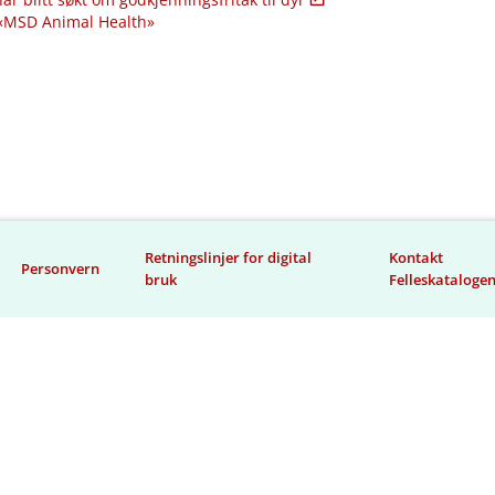
 «MSD Animal Health»
Retningslinjer for digital
Kontakt
Personvern
bruk
Felleskataloge