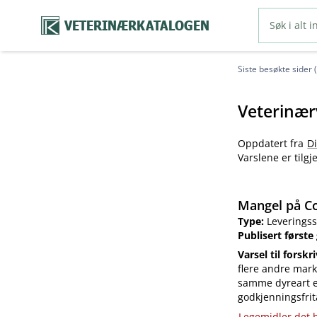
VETERINÆRKATALOGEN
Siste besøkte sider 
Veterinær
Oppdatert fra
D
Varslene er tilg
Mangel på Co
Type:
Leveringss
Publisert første
Varsel til forskr
flere andre mark
samme dyreart el
godkjenningsfrit
Legemidler det h