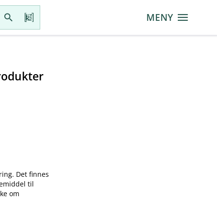
MENY
rodukter
ring. Det finnes
emiddel til
øke om