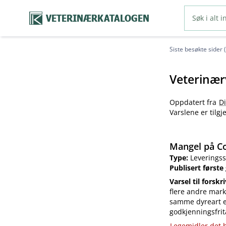
VETERINÆRKATALOGEN
Siste besøkte sider 
Veterinær
Oppdatert fra
D
Varslene er tilg
Mangel på Co
Type:
Leveringss
Publisert første
Varsel til forskr
flere andre mark
samme dyreart el
godkjenningsfrit
Legemidler det h