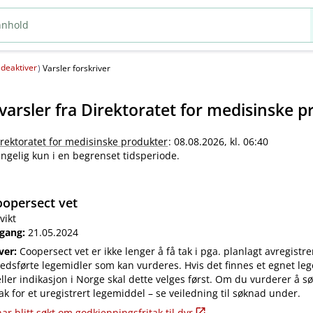
deaktiver
(
)
Varsler forskriver
varsler fra
Direktoratet for medisinske p
irektoratet for medisinske produkter
: 08.08.2026, kl. 06:40
jengelig kun i en begrenset tidsperiode.
opersect vet
vikt
 gang:
21.05.2024
iver:
Coopersect vet er ikke lenger å få tak i pga. planlagt avregistre
edsførte legemidler som kan vurderes. Hvis det finnes et egnet leg
ler indikasjon i Norge skal dette velges først. Om du vurderer å s
ak for et uregistrert legemiddel – se veiledning til søknad under.
ar blitt søkt om godkjenningsfritak til dyr