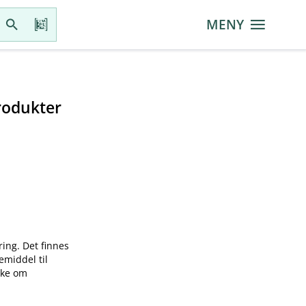
MENY
rodukter
ring. Det finnes
emiddel til
øke om