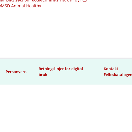
 «MSD Animal Health»
Retningslinjer for digital
Kontakt
Personvern
bruk
Felleskataloge