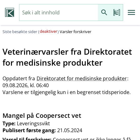
deaktiver
Siste besøkte sider (
)
Varsler forskriver
Veterinærvarsler fra
Direktoratet
for medisinske produkter
Oppdatert fra
Direktoratet for medisinske produkter
:
09.08.2026, kl. 06:40
Varslene er tilgjengelig kun i en begrenset tidsperiode.
Mangel på Coopersect vet
Type:
Leveringssvikt
Publisert første gang:
21.05.2024
Varsel til forskriver:
Coopersect vet er ikke lenger å få