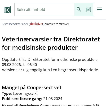
deaktiver
Siste besøkte sider (
)
Varsler forskriver
Veterinærvarsler fra
Direktoratet
for medisinske produkter
Oppdatert fra
Direktoratet for medisinske produkter
:
09.08.2026, kl. 06:40
Varslene er tilgjengelig kun i en begrenset tidsperiode.
Mangel på Coopersect vet
Type:
Leveringssvikt
Publisert første gang:
21.05.2024
Varsel til forskriver:
Coopersect vet er ikke lenger å få