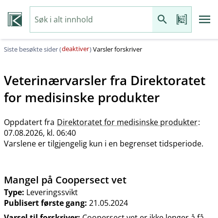
deaktiver
Siste besøkte sider (
)
Varsler forskriver
Veterinærvarsler fra
Direktoratet
for medisinske produkter
Oppdatert fra
Direktoratet for medisinske produkter
:
07.08.2026, kl. 06:40
Varslene er tilgjengelig kun i en begrenset tidsperiode.
Mangel på Coopersect vet
Type:
Leveringssvikt
Publisert første gang:
21.05.2024
Varsel til forskriver:
Coopersect vet er ikke lenger å få