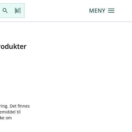
MENY
rodukter
ring. Det finnes
emiddel til
øke om