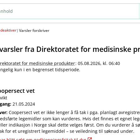
deaktiver
(
)
Varsler forskriver
varsler fra
Direktoratet for medisinske p
irektoratet for medisinske produkter
: 05.08.2026, kl. 06:40
jengelig kun i en begrenset tidsperiode.
opersect vet
vikt
 gang:
21.05.2024
iver:
Coopersect vet er ikke lenger å få tak i pga. planlagt avregistre
edsførte legemidler som kan vurderes. Hvis det finnes et egnet leg
ler indikasjon i Norge skal dette velges først. Om du vurderer å s
ak for et uregistrert legemiddel – se veiledning til søknad under.
ar blitt søkt om godkjenningsfritak til dyr