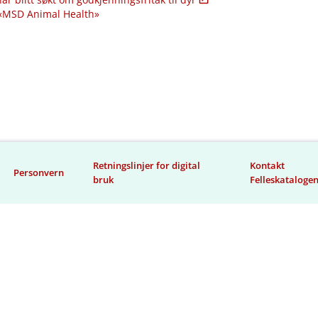
 «MSD Animal Health»
Retningslinjer for digital
Kontakt
Personvern
bruk
Felleskataloge