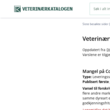
VETERINÆRKATALOGEN
Siste besøkte sider 
Veterinær
Oppdatert fra
D
Varslene er tilg
Mangel på Co
Type:
Leveringss
Publisert første
Varsel til forskr
flere andre mark
samme dyreart el
godkjenningsfrit
Legemidler det h