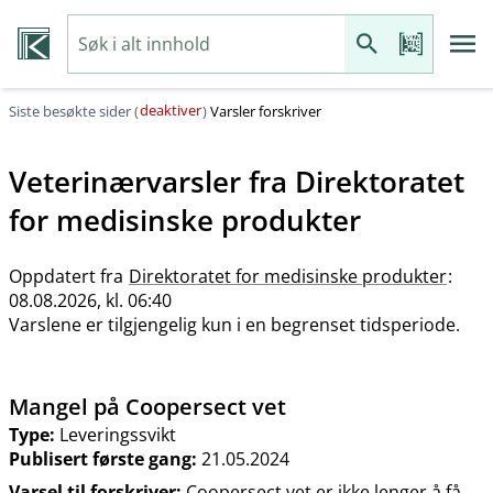
deaktiver
Siste besøkte sider (
)
Varsler forskriver
Veterinærvarsler fra
Direktoratet
for medisinske produkter
Oppdatert fra
Direktoratet for medisinske produkter
:
08.08.2026, kl. 06:40
Varslene er tilgjengelig kun i en begrenset tidsperiode.
Mangel på Coopersect vet
Type:
Leveringssvikt
Publisert første gang:
21.05.2024
Varsel til forskriver:
Coopersect vet er ikke lenger å få