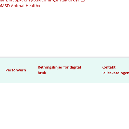
 «MSD Animal Health»
Retningslinjer for digital
Kontakt
Personvern
bruk
Felleskataloge