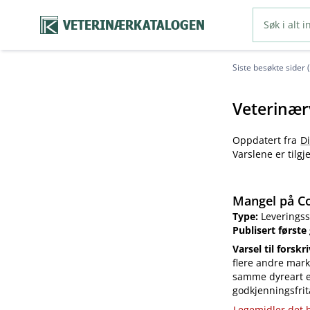
VETERINÆRKATALOGEN
Siste besøkte sider 
Veterinær
Oppdatert fra
D
Varslene er tilg
Mangel på Co
Type:
Leveringss
Publisert første
Varsel til forskr
flere andre mark
samme dyreart el
godkjenningsfrit
Legemidler det h