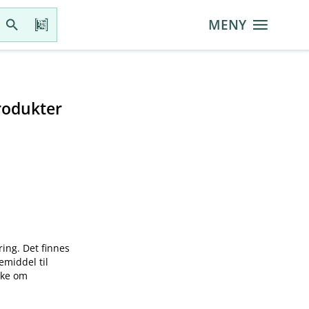
MENY
rodukter
ring. Det finnes
emiddel til
øke om