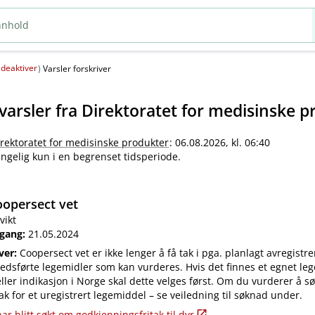
deaktiver
(
)
Varsler forskriver
varsler fra
Direktoratet for medisinske p
irektoratet for medisinske produkter
: 06.08.2026, kl. 06:40
jengelig kun i en begrenset tidsperiode.
opersect vet
vikt
 gang:
21.05.2024
iver:
Coopersect vet er ikke lenger å få tak i pga. planlagt avregistre
edsførte legemidler som kan vurderes. Hvis det finnes et egnet leg
ler indikasjon i Norge skal dette velges først. Om du vurderer å s
ak for et uregistrert legemiddel – se veiledning til søknad under.
ar blitt søkt om godkjenningsfritak til dyr