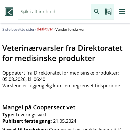
deaktiver
Siste besøkte sider (
)
Varsler forskriver
Veterinærvarsler fra
Direktoratet
for medisinske produkter
Oppdatert fra
Direktoratet for medisinske produkter
:
05.08.2026, kl. 06:40
Varslene er tilgjengelig kun i en begrenset tidsperiode.
Mangel på Coopersect vet
Type:
Leveringssvikt
Publisert første gang:
21.05.2024
Varsel til forskriver:
Coopersect vet er ikke lenger å få