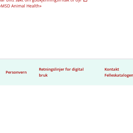
 «MSD Animal Health»
Retningslinjer for digital
Kontakt
Personvern
bruk
Felleskataloge