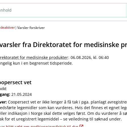
deaktiver
(
)
Varsler forskriver
varsler fra
Direktoratet for medisinske p
irektoratet for medisinske produkter
: 06.08.2026, kl. 06:40
jengelig kun i en begrenset tidsperiode.
opersect vet
vikt
 gang:
21.05.2024
iver:
Coopersect vet er ikke lenger å få tak i pga. planlagt avregistre
edsførte legemidler som kan vurderes. Hvis det finnes et egnet leg
ler indikasjon i Norge skal dette velges først. Om du vurderer å s
ak for et uregistrert legemiddel – se veiledning til søknad under.
ar blitt søkt om godkjenningsfritak til dyr