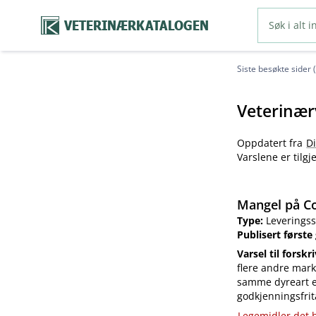
VETERINÆRKATALOGEN
Siste besøkte sider 
Veterinær
Oppdatert fra
D
Varslene er tilg
Mangel på Co
Type:
Leveringss
Publisert første
Varsel til forskr
flere andre mark
samme dyreart el
godkjenningsfrit
Legemidler det h