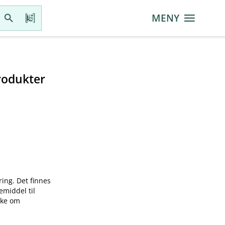
MENY
rodukter
ring. Det finnes
emiddel til
øke om