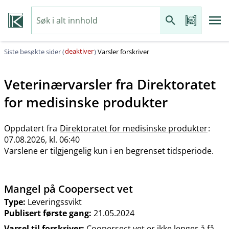
deaktiver
Siste besøkte sider (
)
Varsler forskriver
Veterinærvarsler fra
Direktoratet
for medisinske produkter
Oppdatert fra
Direktoratet for medisinske produkter
:
07.08.2026, kl. 06:40
Varslene er tilgjengelig kun i en begrenset tidsperiode.
Mangel på Coopersect vet
Type:
Leveringssvikt
Publisert første gang:
21.05.2024
Varsel til forskriver:
Coopersect vet er ikke lenger å få