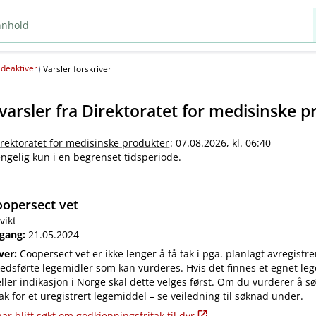
deaktiver
(
)
Varsler forskriver
varsler fra
Direktoratet for medisinske p
irektoratet for medisinske produkter
: 07.08.2026, kl. 06:40
jengelig kun i en begrenset tidsperiode.
opersect vet
vikt
 gang:
21.05.2024
iver:
Coopersect vet er ikke lenger å få tak i pga. planlagt avregistre
edsførte legemidler som kan vurderes. Hvis det finnes et egnet leg
ler indikasjon i Norge skal dette velges først. Om du vurderer å s
ak for et uregistrert legemiddel – se veiledning til søknad under.
ar blitt søkt om godkjenningsfritak til dyr