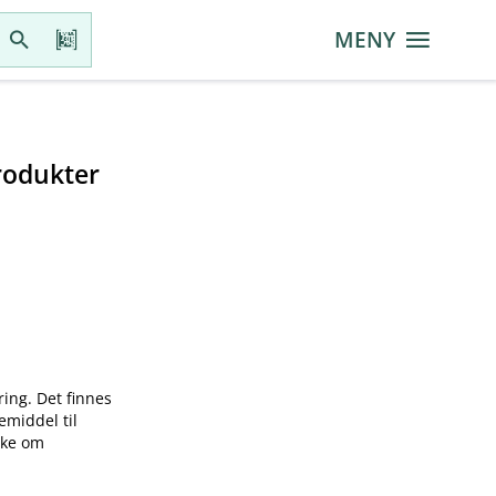
MENY
rodukter
ring. Det finnes
emiddel til
øke om