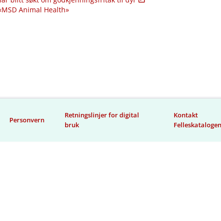
 «MSD Animal Health»
Retningslinjer for digital
Kontakt
Personvern
bruk
Felleskataloge