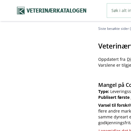
VETERINÆRKATALOGEN
Siste besøkte sider 
Veterinær
Oppdatert fra
D
Varslene er tilg
Mangel på Co
Type:
Leveringss
Publisert første
Varsel til forskr
flere andre mark
samme dyreart el
godkjenningsfrit
Legemidler det h