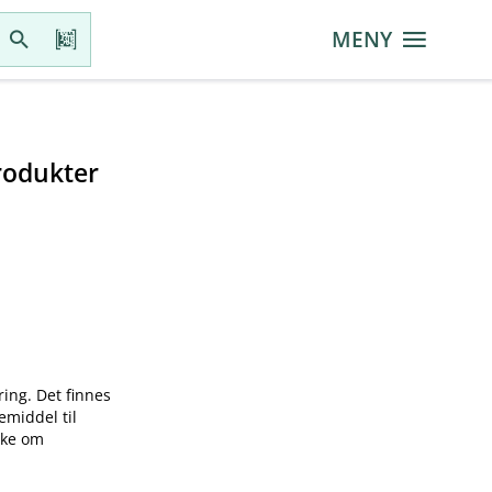
MENY
rodukter
ring. Det finnes
emiddel til
øke om