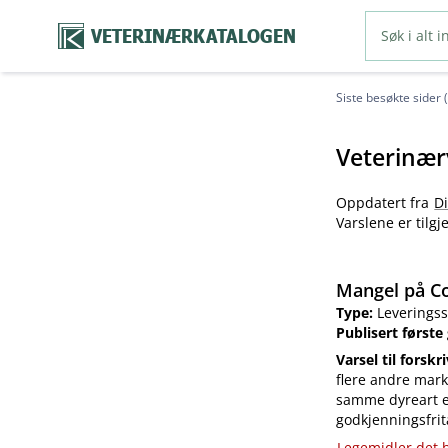
VETERINÆRKATALOGEN
Siste besøkte sider 
Veterinær
Oppdatert fra
D
Varslene er tilg
Mangel på Co
Type:
Leveringss
Publisert første
Varsel til forskr
flere andre mark
samme dyreart el
godkjenningsfrit
Legemidler det h