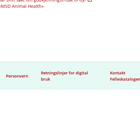
 «MSD Animal Health»
Retningslinjer for digital
Kontakt
Personvern
bruk
Felleskataloge