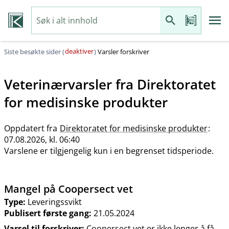
deaktiver
Siste besøkte sider (
)
Varsler forskriver
Veterinærvarsler fra
Direktoratet
for medisinske produkter
Oppdatert fra
Direktoratet for medisinske produkter
:
07.08.2026, kl. 06:40
Varslene er tilgjengelig kun i en begrenset tidsperiode.
Mangel på Coopersect vet
Type:
Leveringssvikt
Publisert første gang:
21.05.2024
Varsel til forskriver:
Coopersect vet er ikke lenger å få