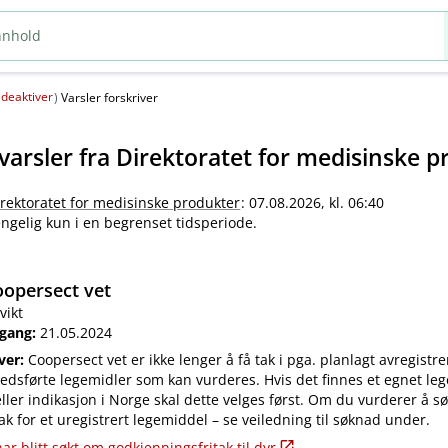
deaktiver
(
)
Varsler forskriver
varsler fra
Direktoratet for medisinske p
irektoratet for medisinske produkter
: 07.08.2026, kl. 06:40
jengelig kun i en begrenset tidsperiode.
opersect vet
vikt
 gang:
21.05.2024
iver:
Coopersect vet er ikke lenger å få tak i pga. planlagt avregistre
edsførte legemidler som kan vurderes. Hvis det finnes et egnet leg
ler indikasjon i Norge skal dette velges først. Om du vurderer å s
ak for et uregistrert legemiddel – se veiledning til søknad under.
ar blitt søkt om godkjenningsfritak til dyr