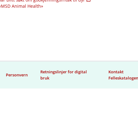
 «MSD Animal Health»
Retningslinjer for digital
Kontakt
Personvern
bruk
Felleskataloge