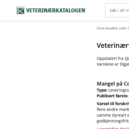
VETERINÆRKATALOGEN
Siste besøkte sider 
Veterinær
Oppdatert fra
D
Varslene er tilg
Mangel på Co
Type:
Leveringss
Publisert første
Varsel til forskr
flere andre mark
samme dyreart el
godkjenningsfrit
Legemidler det h