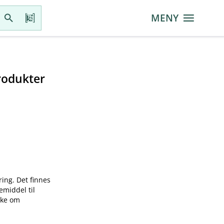
MENY
rodukter
ring. Det finnes
emiddel til
øke om