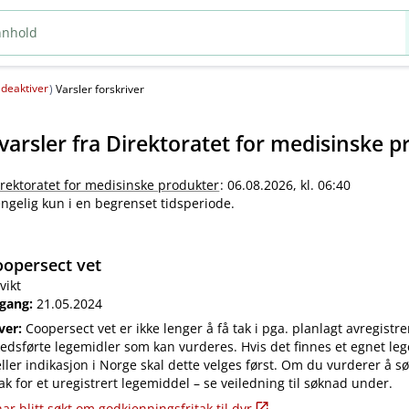
deaktiver
(
)
Varsler forskriver
varsler fra
Direktoratet for medisinske p
irektoratet for medisinske produkter
: 06.08.2026, kl. 06:40
jengelig kun i en begrenset tidsperiode.
opersect vet
vikt
 gang:
21.05.2024
iver:
Coopersect vet er ikke lenger å få tak i pga. planlagt avregistre
edsførte legemidler som kan vurderes. Hvis det finnes et egnet leg
ler indikasjon i Norge skal dette velges først. Om du vurderer å s
ak for et uregistrert legemiddel – se veiledning til søknad under.
ar blitt søkt om godkjenningsfritak til dyr