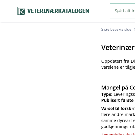
VETERINÆRKATALOGEN
Siste besøkte sider 
Veterinær
Oppdatert fra
D
Varslene er tilg
Mangel på Co
Type:
Leveringss
Publisert første
Varsel til forskr
flere andre mark
samme dyreart el
godkjenningsfrit
Legemidler det h