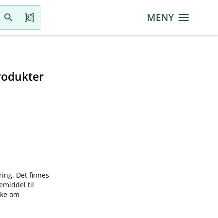
MENY
rodukter
ring. Det finnes
emiddel til
øke om