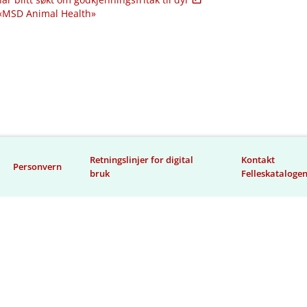
 «MSD Animal Health»
Retningslinjer for digital
Kontakt
Personvern
bruk
Felleskataloge