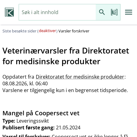
deaktiver
Siste besøkte sider (
)
Varsler forskriver
Veterinærvarsler fra
Direktoratet
for medisinske produkter
Oppdatert fra
Direktoratet for medisinske produkter
:
08.08.2026, kl. 06:40
Varslene er tilgjengelig kun i en begrenset tidsperiode.
Mangel på Coopersect vet
Type:
Leveringssvikt
Publisert første gang:
21.05.2024
Varsel til forskriver:
Coopersect vet er ikke lenger å få