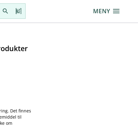
MENY
rodukter
ring. Det finnes
emiddel til
øke om