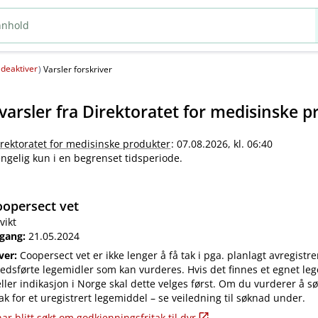
deaktiver
(
)
Varsler forskriver
varsler fra
Direktoratet for medisinske p
irektoratet for medisinske produkter
: 07.08.2026, kl. 06:40
jengelig kun i en begrenset tidsperiode.
opersect vet
vikt
 gang:
21.05.2024
iver:
Coopersect vet er ikke lenger å få tak i pga. planlagt avregistre
edsførte legemidler som kan vurderes. Hvis det finnes et egnet leg
ler indikasjon i Norge skal dette velges først. Om du vurderer å s
ak for et uregistrert legemiddel – se veiledning til søknad under.
ar blitt søkt om godkjenningsfritak til dyr