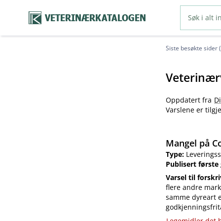
VETERINÆRKATALOGEN
Siste besøkte sider 
Veterinær
Oppdatert fra
D
Varslene er tilg
Mangel på Co
Type:
Leveringss
Publisert første
Varsel til forskr
flere andre mark
samme dyreart el
godkjenningsfrit
Legemidler det h