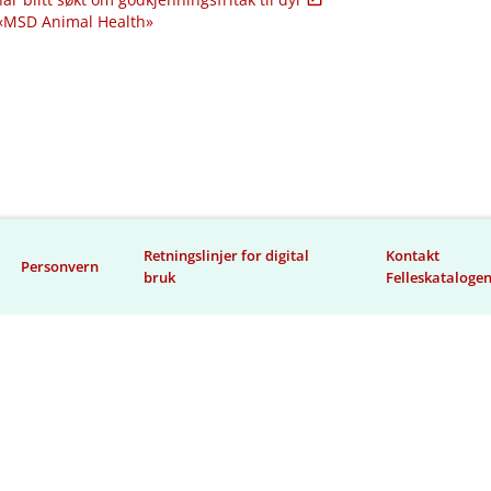
 «MSD Animal Health»
Retningslinjer for digital
Kontakt
Personvern
bruk
Felleskataloge