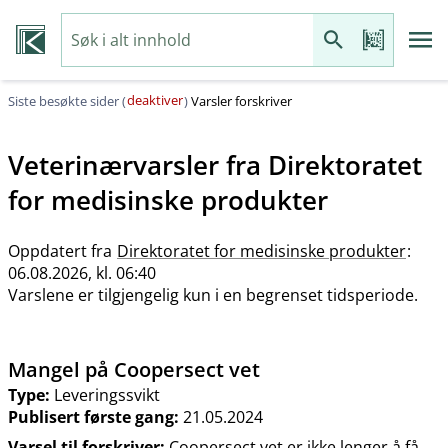
deaktiver
Siste besøkte sider (
)
Varsler forskriver
Veterinærvarsler fra
Direktoratet
for medisinske produkter
Oppdatert fra
Direktoratet for medisinske produkter
:
06.08.2026, kl. 06:40
Varslene er tilgjengelig kun i en begrenset tidsperiode.
Mangel på Coopersect vet
Type:
Leveringssvikt
Publisert første gang:
21.05.2024
Varsel til forskriver:
Coopersect vet er ikke lenger å få