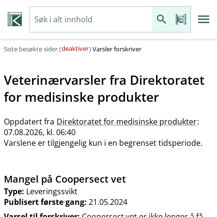
deaktiver
Siste besøkte sider (
)
Varsler forskriver
Veterinærvarsler fra
Direktoratet
for medisinske produkter
Oppdatert fra
Direktoratet for medisinske produkter
:
07.08.2026, kl. 06:40
Varslene er tilgjengelig kun i en begrenset tidsperiode.
Mangel på Coopersect vet
Type:
Leveringssvikt
Publisert første gang:
21.05.2024
Varsel til forskriver:
Coopersect vet er ikke lenger å få