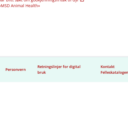
 «MSD Animal Health»
Retningslinjer for digital
Kontakt
Personvern
bruk
Felleskataloge