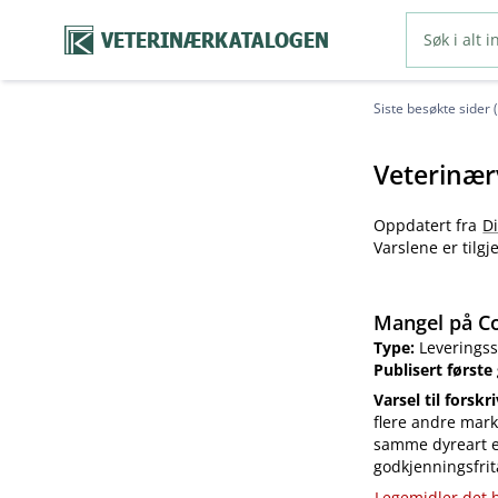
VETERINÆRKATALOGEN
Siste besøkte sider 
Veterinær
Oppdatert fra
D
Varslene er tilg
Mangel på Co
Type:
Leveringss
Publisert første
Varsel til forskr
flere andre mark
samme dyreart el
godkjenningsfrit
Legemidler det h