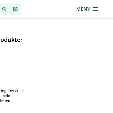
MENY
rodukter
ring. Det finnes
emiddel til
øke om