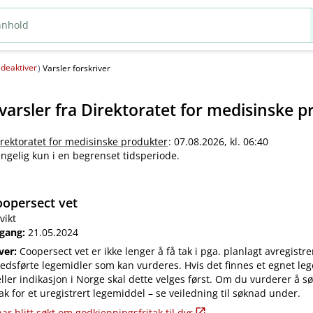
deaktiver
(
)
Varsler forskriver
varsler fra
Direktoratet for medisinske p
irektoratet for medisinske produkter
: 07.08.2026, kl. 06:40
jengelig kun i en begrenset tidsperiode.
opersect vet
vikt
 gang:
21.05.2024
iver:
Coopersect vet er ikke lenger å få tak i pga. planlagt avregistre
edsførte legemidler som kan vurderes. Hvis det finnes et egnet leg
ler indikasjon i Norge skal dette velges først. Om du vurderer å s
ak for et uregistrert legemiddel – se veiledning til søknad under.
ar blitt søkt om godkjenningsfritak til dyr