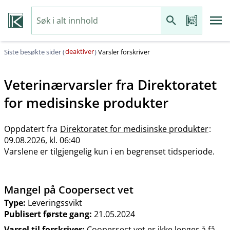
deaktiver
Siste besøkte sider (
)
Varsler forskriver
Veterinærvarsler fra
Direktoratet
for medisinske produkter
Oppdatert fra
Direktoratet for medisinske produkter
:
09.08.2026, kl. 06:40
Varslene er tilgjengelig kun i en begrenset tidsperiode.
Mangel på Coopersect vet
Type:
Leveringssvikt
Publisert første gang:
21.05.2024
Varsel til forskriver:
Coopersect vet er ikke lenger å få