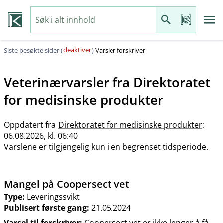
deaktiver
Siste besøkte sider (
)
Varsler forskriver
Veterinærvarsler fra
Direktoratet
for medisinske produkter
Oppdatert fra
Direktoratet for medisinske produkter
:
06.08.2026, kl. 06:40
Varslene er tilgjengelig kun i en begrenset tidsperiode.
Mangel på Coopersect vet
Type:
Leveringssvikt
Publisert første gang:
21.05.2024
Varsel til forskriver:
Coopersect vet er ikke lenger å få