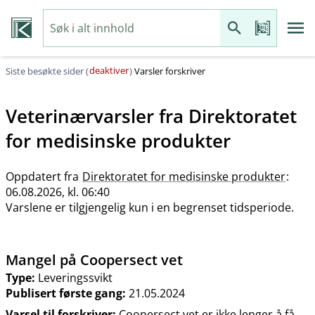
deaktiver
Siste besøkte sider (
)
Varsler forskriver
Veterinærvarsler fra
Direktoratet
for medisinske produkter
Oppdatert fra
Direktoratet for medisinske produkter
:
06.08.2026, kl. 06:40
Varslene er tilgjengelig kun i en begrenset tidsperiode.
Mangel på Coopersect vet
Type:
Leveringssvikt
Publisert første gang:
21.05.2024
Varsel til forskriver:
Coopersect vet er ikke lenger å få