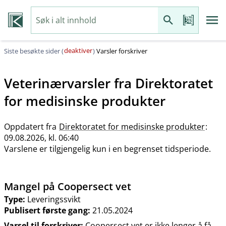
deaktiver
Siste besøkte sider (
)
Varsler forskriver
Veterinærvarsler fra
Direktoratet
for medisinske produkter
Oppdatert fra
Direktoratet for medisinske produkter
:
09.08.2026, kl. 06:40
Varslene er tilgjengelig kun i en begrenset tidsperiode.
Mangel på Coopersect vet
Type:
Leveringssvikt
Publisert første gang:
21.05.2024
Varsel til forskriver:
Coopersect vet er ikke lenger å få